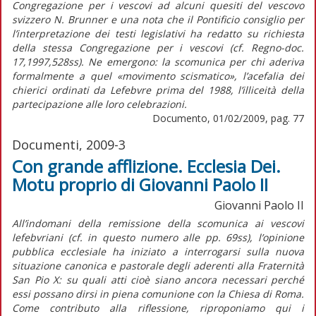
Congregazione per i vescovi ad alcuni quesiti del vescovo
svizzero N. Brunner e una nota che il Pontificio consiglio per
l’interpretazione dei testi legislativi ha redatto su richiesta
della stessa Congregazione per i vescovi (cf. Regno-doc.
17,1997,528ss). Ne emergono: la scomunica per chi aderiva
formalmente a quel «movimento scismatico», l’acefalia dei
chierici ordinati da Lefebvre prima del 1988, l’illiceità della
partecipazione alle loro celebrazioni.
Documento, 01/02/2009, pag. 77
Documenti, 2009-3
Con grande afflizione. Ecclesia Dei.
Motu proprio di Giovanni Paolo II
Giovanni Paolo II
All’indomani della remissione della scomunica ai vescovi
lefebvriani (cf. in questo numero alle pp. 69ss), l’opinione
pubblica ecclesiale ha iniziato a interrogarsi sulla nuova
situazione canonica e pastorale degli aderenti alla Fraternità
San Pio X: su quali atti cioè siano ancora necessari perché
essi possano dirsi in piena comunione con la Chiesa di Roma.
Come contributo alla riflessione, riproponiamo qui i