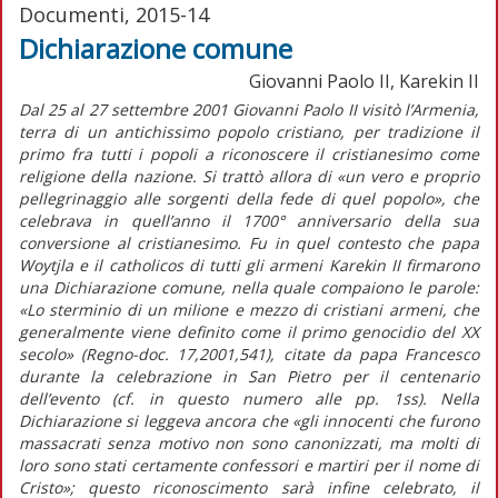
Documenti, 2015-14
Dichiarazione comune
Giovanni Paolo II, Karekin II
Dal 25 al 27 settembre 2001 Giovanni Paolo II visitò l’Armenia,
terra di un antichissimo popolo cristiano, per tradizione il
primo fra tutti i popoli a riconoscere il cristianesimo come
religione della nazione. Si trattò allora di «un vero e proprio
pellegrinaggio alle sorgenti della fede di quel popolo», che
celebrava in quell’anno il 1700° anniversario della sua
conversione al cristianesimo. Fu in quel contesto che papa
Woytjla e il catholicos di tutti gli armeni Karekin II firmarono
una Dichiarazione comune, nella quale compaiono le parole:
«Lo sterminio di un milione e mezzo di cristiani armeni, che
generalmente viene definito come il primo genocidio del XX
secolo» (Regno-doc. 17,2001,541), citate da papa Francesco
durante la celebrazione in San Pietro per il centenario
dell’evento (cf. in questo numero alle pp. 1ss). Nella
Dichiarazione si leggeva ancora che «gli innocenti che furono
massacrati senza motivo non sono canonizzati, ma molti di
loro sono stati certamente confessori e martiri per il nome di
Cristo»; questo riconoscimento sarà infine celebrato, il