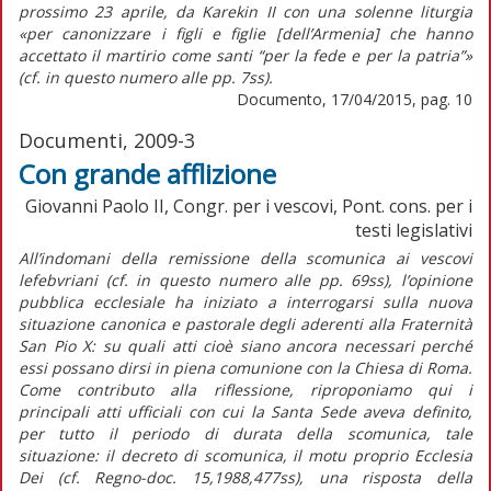
prossimo 23 aprile, da Karekin II con una solenne liturgia
«per canonizzare i figli e figlie [dell’Armenia] che hanno
accettato il martirio come santi “per la fede e per la patria”»
(cf. in questo numero alle pp. 7ss).
Documento, 17/04/2015, pag. 10
Documenti, 2009-3
Con grande afflizione
Giovanni Paolo II, Congr. per i vescovi, Pont. cons. per i
testi legislativi
All’indomani della remissione della scomunica ai vescovi
lefebvriani (cf. in questo numero alle pp. 69ss), l’opinione
pubblica ecclesiale ha iniziato a interrogarsi sulla nuova
situazione canonica e pastorale degli aderenti alla Fraternità
San Pio X: su quali atti cioè siano ancora necessari perché
essi possano dirsi in piena comunione con la Chiesa di Roma.
Come contributo alla riflessione, riproponiamo qui i
principali atti ufficiali con cui la Santa Sede aveva definito,
per tutto il periodo di durata della scomunica, tale
situazione: il decreto di scomunica, il motu proprio Ecclesia
Dei (cf. Regno-doc. 15,1988,477ss), una risposta della