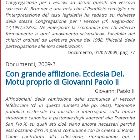
Congregazione per i vescovi ad alcuni quesiti del vescovo
svizzero N. Brunner e una nota che il Pontificio consiglio per
l’interpretazione dei testi legislativi ha redatto su richiesta
della stessa Congregazione per i vescovi (cf. Regno-doc.
17,1997,528ss). Ne emergono: la scomunica per chi aderiva
formalmente a quel «movimento scismatico», l’acefalia dei
chierici ordinati da Lefebvre prima del 1988, l’illiceità della
partecipazione alle loro celebrazioni.
Documento, 01/02/2009, pag. 77
Documenti, 2009-3
Con grande afflizione. Ecclesia Dei.
Motu proprio di Giovanni Paolo II
Giovanni Paolo II
All’indomani della remissione della scomunica ai vescovi
lefebvriani (cf. in questo numero alle pp. 69ss), l’opinione
pubblica ecclesiale ha iniziato a interrogarsi sulla nuova
situazione canonica e pastorale degli aderenti alla Fraternità
San Pio X: su quali atti cioè siano ancora necessari perché
essi possano dirsi in piena comunione con la Chiesa di Roma.
Come contributo alla riflessione, riproponiamo qui i