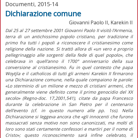
Documenti, 2015-14
Dichiarazione comune
Giovanni Paolo II, Karekin II
Dal 25 al 27 settembre 2001 Giovanni Paolo II visitò l’Armenia,
terra di un antichissimo popolo cristiano, per tradizione il
primo fra tutti i popoli a riconoscere il cristianesimo come
religione della nazione. Si trattò allora di «un vero e proprio
pellegrinaggio alle sorgenti della fede di quel popolo», che
celebrava in quell’anno il 1700° anniversario della sua
conversione al cristianesimo. Fu in quel contesto che papa
Woytjla e il catholicos di tutti gli armeni Karekin II firmarono
una Dichiarazione comune, nella quale compaiono le parole:
«Lo sterminio di un milione e mezzo di cristiani armeni, che
generalmente viene definito come il primo genocidio del XX
secolo» (Regno-doc. 17,2001,541), citate da papa Francesco
durante la celebrazione in San Pietro per il centenario
dell’evento (cf. in questo numero alle pp. 1ss). Nella
Dichiarazione si leggeva ancora che «gli innocenti che furono
massacrati senza motivo non sono canonizzati, ma molti di
loro sono stati certamente confessori e martiri per il nome di
Cristo»; questo riconoscimento sarà infine celebrato, il