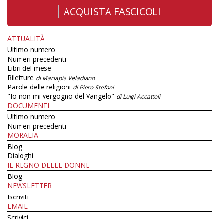
ACQUISTA FASCICOLI
ATTUALITÀ
Ultimo numero
Numeri precedenti
Libri del mese
Riletture
di Mariapia Veladiano
Parole delle religioni
di Piero Stefani
"Io non mi vergogno del Vangelo"
di Luigi Accattoli
DOCUMENTI
Ultimo numero
Numeri precedenti
MORALIA
Blog
Dialoghi
IL REGNO DELLE DONNE
Blog
NEWSLETTER
Iscriviti
EMAIL
Scrivici