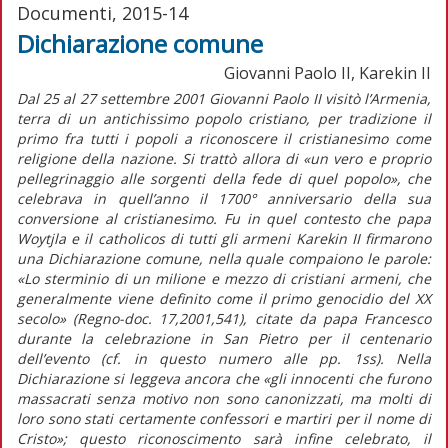
Documenti, 2015-14
Dichiarazione comune
Giovanni Paolo II, Karekin II
Dal 25 al 27 settembre 2001 Giovanni Paolo II visitò l’Armenia,
terra di un antichissimo popolo cristiano, per tradizione il
primo fra tutti i popoli a riconoscere il cristianesimo come
religione della nazione. Si trattò allora di «un vero e proprio
pellegrinaggio alle sorgenti della fede di quel popolo», che
celebrava in quell’anno il 1700° anniversario della sua
conversione al cristianesimo. Fu in quel contesto che papa
Woytjla e il catholicos di tutti gli armeni Karekin II firmarono
una Dichiarazione comune, nella quale compaiono le parole:
«Lo sterminio di un milione e mezzo di cristiani armeni, che
generalmente viene definito come il primo genocidio del XX
secolo» (Regno-doc. 17,2001,541), citate da papa Francesco
durante la celebrazione in San Pietro per il centenario
dell’evento (cf. in questo numero alle pp. 1ss). Nella
Dichiarazione si leggeva ancora che «gli innocenti che furono
massacrati senza motivo non sono canonizzati, ma molti di
loro sono stati certamente confessori e martiri per il nome di
Cristo»; questo riconoscimento sarà infine celebrato, il