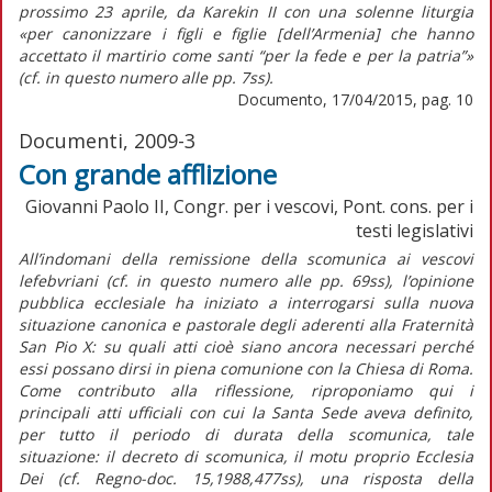
prossimo 23 aprile, da Karekin II con una solenne liturgia
«per canonizzare i figli e figlie [dell’Armenia] che hanno
accettato il martirio come santi “per la fede e per la patria”»
(cf. in questo numero alle pp. 7ss).
Documento, 17/04/2015, pag. 10
Documenti, 2009-3
Con grande afflizione
Giovanni Paolo II, Congr. per i vescovi, Pont. cons. per i
testi legislativi
All’indomani della remissione della scomunica ai vescovi
lefebvriani (cf. in questo numero alle pp. 69ss), l’opinione
pubblica ecclesiale ha iniziato a interrogarsi sulla nuova
situazione canonica e pastorale degli aderenti alla Fraternità
San Pio X: su quali atti cioè siano ancora necessari perché
essi possano dirsi in piena comunione con la Chiesa di Roma.
Come contributo alla riflessione, riproponiamo qui i
principali atti ufficiali con cui la Santa Sede aveva definito,
per tutto il periodo di durata della scomunica, tale
situazione: il decreto di scomunica, il motu proprio Ecclesia
Dei (cf. Regno-doc. 15,1988,477ss), una risposta della