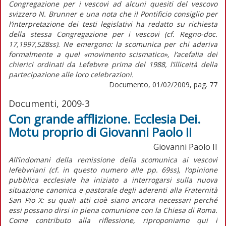
Congregazione per i vescovi ad alcuni quesiti del vescovo
svizzero N. Brunner e una nota che il Pontificio consiglio per
l’interpretazione dei testi legislativi ha redatto su richiesta
della stessa Congregazione per i vescovi (cf. Regno-doc.
17,1997,528ss). Ne emergono: la scomunica per chi aderiva
formalmente a quel «movimento scismatico», l’acefalia dei
chierici ordinati da Lefebvre prima del 1988, l’illiceità della
partecipazione alle loro celebrazioni.
Documento, 01/02/2009, pag. 77
Documenti, 2009-3
Con grande afflizione. Ecclesia Dei.
Motu proprio di Giovanni Paolo II
Giovanni Paolo II
All’indomani della remissione della scomunica ai vescovi
lefebvriani (cf. in questo numero alle pp. 69ss), l’opinione
pubblica ecclesiale ha iniziato a interrogarsi sulla nuova
situazione canonica e pastorale degli aderenti alla Fraternità
San Pio X: su quali atti cioè siano ancora necessari perché
essi possano dirsi in piena comunione con la Chiesa di Roma.
Come contributo alla riflessione, riproponiamo qui i