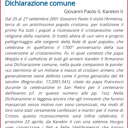
Dichiarazione comune
Giovanni Paolo II, Karekin II
Dal 25 al 27 settembre 2001 Giovanni Paolo II visitò l’Armenia,
terra di un antichissimo popolo cristiano, per tradizione il
primo fra tutti i popoli a riconoscere il cristianesimo come
religione della nazione. Si trattò allora di «un vero e proprio
pellegrinaggio alle sorgenti della fede di quel popolo», che
celebrava in quell’anno il 1700° anniversario della sua
conversione al cristianesimo. Fu in quel contesto che papa
Woytjla e il catholicos di tutti gli armeni Karekin II firmarono
una Dichiarazione comune, nella quale compaiono le parole:
«Lo sterminio di un milione e mezzo di cristiani armeni, che
generalmente viene definito come il primo genocidio del XX
secolo» (Regno-doc. 17,2001,541), citate da papa Francesco
durante la celebrazione in San Pietro per il centenario
dell’evento (cf. in questo numero alle pp. 1ss). Nella
Dichiarazione si leggeva ancora che «gli innocenti che furono
massacrati senza motivo non sono canonizzati, ma molti di
loro sono stati certamente confessori e martiri per il nome di
Cristo»; questo riconoscimento sarà infine celebrato, il
prossimo 23 aprile, da Karekin II con una solenne liturgia
«per canonizzare i figli e figlie [dell’Armenia] che hanno