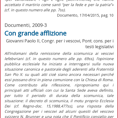
accettato il martirio come santi “per la fede e per la patria”»
(cf. in questo numero alle pp. 7ss).
Documento, 17/04/2015, pag. 10
Documenti, 2009-3
Con grande afflizione
Giovanni Paolo II, Congr. per i vescovi, Pont. cons. per i
testi legislativi
All’indomani della remissione della scomunica ai vescovi
lefebvriani (cf. in questo numero alle pp. 69ss), l’opinione
pubblica ecclesiale ha iniziato a interrogarsi sulla nuova
situazione canonica e pastorale degli aderenti alla Fraternità
San Pio X: su quali atti cioè siano ancora necessari perché
essi possano dirsi in piena comunione con la Chiesa di Roma.
Come contributo alla riflessione, riproponiamo qui i
principali atti ufficiali con cui la Santa Sede aveva definito,
per tutto il periodo di durata della scomunica, tale
situazione: il decreto di scomunica, il motu proprio Ecclesia
Dei (cf. Regno-doc. 15,1988,477ss), una risposta della
Congregazione per i vescovi ad alcuni quesiti del vescovo
svizzero N. Brunner e una nota che il Pontificio consiglio per