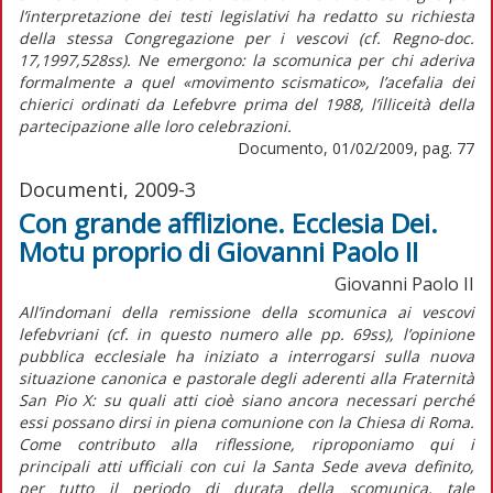
l’interpretazione dei testi legislativi ha redatto su richiesta
della stessa Congregazione per i vescovi (cf. Regno-doc.
17,1997,528ss). Ne emergono: la scomunica per chi aderiva
formalmente a quel «movimento scismatico», l’acefalia dei
chierici ordinati da Lefebvre prima del 1988, l’illiceità della
partecipazione alle loro celebrazioni.
Documento, 01/02/2009, pag. 77
Documenti, 2009-3
Con grande afflizione. Ecclesia Dei.
Motu proprio di Giovanni Paolo II
Giovanni Paolo II
All’indomani della remissione della scomunica ai vescovi
lefebvriani (cf. in questo numero alle pp. 69ss), l’opinione
pubblica ecclesiale ha iniziato a interrogarsi sulla nuova
situazione canonica e pastorale degli aderenti alla Fraternità
San Pio X: su quali atti cioè siano ancora necessari perché
essi possano dirsi in piena comunione con la Chiesa di Roma.
Come contributo alla riflessione, riproponiamo qui i
principali atti ufficiali con cui la Santa Sede aveva definito,
per tutto il periodo di durata della scomunica, tale