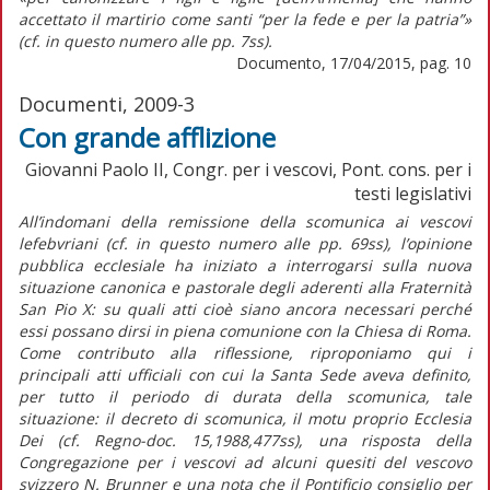
accettato il martirio come santi “per la fede e per la patria”»
(cf. in questo numero alle pp. 7ss).
Documento, 17/04/2015, pag. 10
Documenti, 2009-3
Con grande afflizione
Giovanni Paolo II, Congr. per i vescovi, Pont. cons. per i
testi legislativi
All’indomani della remissione della scomunica ai vescovi
lefebvriani (cf. in questo numero alle pp. 69ss), l’opinione
pubblica ecclesiale ha iniziato a interrogarsi sulla nuova
situazione canonica e pastorale degli aderenti alla Fraternità
San Pio X: su quali atti cioè siano ancora necessari perché
essi possano dirsi in piena comunione con la Chiesa di Roma.
Come contributo alla riflessione, riproponiamo qui i
principali atti ufficiali con cui la Santa Sede aveva definito,
per tutto il periodo di durata della scomunica, tale
situazione: il decreto di scomunica, il motu proprio Ecclesia
Dei (cf. Regno-doc. 15,1988,477ss), una risposta della
Congregazione per i vescovi ad alcuni quesiti del vescovo
svizzero N. Brunner e una nota che il Pontificio consiglio per