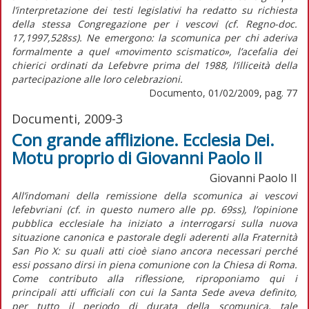
l’interpretazione dei testi legislativi ha redatto su richiesta
della stessa Congregazione per i vescovi (cf. Regno-doc.
17,1997,528ss). Ne emergono: la scomunica per chi aderiva
formalmente a quel «movimento scismatico», l’acefalia dei
chierici ordinati da Lefebvre prima del 1988, l’illiceità della
partecipazione alle loro celebrazioni.
Documento, 01/02/2009, pag. 77
Documenti, 2009-3
Con grande afflizione. Ecclesia Dei.
Motu proprio di Giovanni Paolo II
Giovanni Paolo II
All’indomani della remissione della scomunica ai vescovi
lefebvriani (cf. in questo numero alle pp. 69ss), l’opinione
pubblica ecclesiale ha iniziato a interrogarsi sulla nuova
situazione canonica e pastorale degli aderenti alla Fraternità
San Pio X: su quali atti cioè siano ancora necessari perché
essi possano dirsi in piena comunione con la Chiesa di Roma.
Come contributo alla riflessione, riproponiamo qui i
principali atti ufficiali con cui la Santa Sede aveva definito,
per tutto il periodo di durata della scomunica, tale