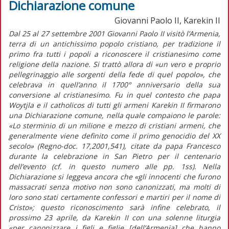
Dichiarazione comune
Giovanni Paolo II, Karekin II
Dal 25 al 27 settembre 2001 Giovanni Paolo II visitò l’Armenia,
terra di un antichissimo popolo cristiano, per tradizione il
primo fra tutti i popoli a riconoscere il cristianesimo come
religione della nazione. Si trattò allora di «un vero e proprio
pellegrinaggio alle sorgenti della fede di quel popolo», che
celebrava in quell’anno il 1700° anniversario della sua
conversione al cristianesimo. Fu in quel contesto che papa
Woytjla e il catholicos di tutti gli armeni Karekin II firmarono
una Dichiarazione comune, nella quale compaiono le parole:
«Lo sterminio di un milione e mezzo di cristiani armeni, che
generalmente viene definito come il primo genocidio del XX
secolo» (Regno-doc. 17,2001,541), citate da papa Francesco
durante la celebrazione in San Pietro per il centenario
dell’evento (cf. in questo numero alle pp. 1ss). Nella
Dichiarazione si leggeva ancora che «gli innocenti che furono
massacrati senza motivo non sono canonizzati, ma molti di
loro sono stati certamente confessori e martiri per il nome di
Cristo»; questo riconoscimento sarà infine celebrato, il
prossimo 23 aprile, da Karekin II con una solenne liturgia
«per canonizzare i figli e figlie [dell’Armenia] che hanno