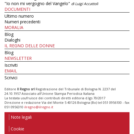
"Io non mi vergogno del Vangelo"
di Luigi Accattoli
DOCUMENTI
Ultimo numero
Numeri precedenti
MORALIA
Blog
Dialoghi
IL REGNO DELLE DONNE
Blog
NEWSLETTER
Iscriviti
EMAIL
Scrivici
Editore
Il Regno srl
Registrazione del Tribunale di Bologna N. 2237 del
24.10.1957 Associato all’Unione Stampa Periodica Italiana
La testata usufruisce dei contributi diretti editoria d.lgs 70/2017
Direzione e redazione Via del Monte 5 40126 Bologna (Bo) tel 051 0956100 - fax
051 0956310
ilregno@ilregno.it
Note legali
Cookie