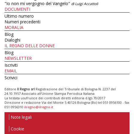
"Io non mi vergogno del Vangelo"
di Luigi Accattoli
DOCUMENTI
Ultimo numero
Numeri precedenti
MORALIA
Blog
Dialoghi
IL REGNO DELLE DONNE
Blog
NEWSLETTER
Iscriviti
EMAIL
Scrivici
Editore
Il Regno srl
Registrazione del Tribunale di Bologna N. 2237 del
24.10.1957 Associato all’Unione Stampa Periodica Italiana
La testata usufruisce dei contributi diretti editoria d.lgs 70/2017
Direzione e redazione Via del Monte 5 40126 Bologna (Bo) tel 051 0956100 - fax
051 0956310
ilregno@ilregno.it
Note legali
Cookie