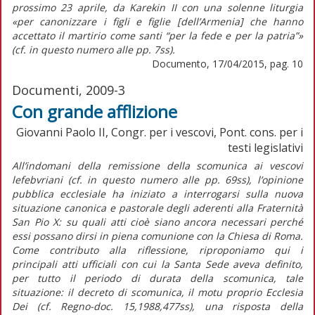
prossimo 23 aprile, da Karekin II con una solenne liturgia
«per canonizzare i figli e figlie [dell’Armenia] che hanno
accettato il martirio come santi “per la fede e per la patria”»
(cf. in questo numero alle pp. 7ss).
Documento, 17/04/2015, pag. 10
Documenti, 2009-3
Con grande afflizione
Giovanni Paolo II, Congr. per i vescovi, Pont. cons. per i
testi legislativi
All’indomani della remissione della scomunica ai vescovi
lefebvriani (cf. in questo numero alle pp. 69ss), l’opinione
pubblica ecclesiale ha iniziato a interrogarsi sulla nuova
situazione canonica e pastorale degli aderenti alla Fraternità
San Pio X: su quali atti cioè siano ancora necessari perché
essi possano dirsi in piena comunione con la Chiesa di Roma.
Come contributo alla riflessione, riproponiamo qui i
principali atti ufficiali con cui la Santa Sede aveva definito,
per tutto il periodo di durata della scomunica, tale
situazione: il decreto di scomunica, il motu proprio Ecclesia
Dei (cf. Regno-doc. 15,1988,477ss), una risposta della