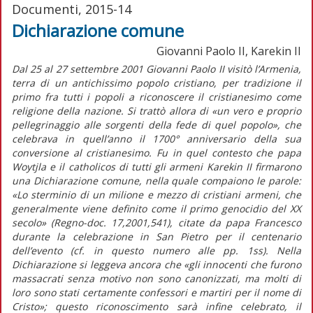
Documenti, 2015-14
Dichiarazione comune
Giovanni Paolo II, Karekin II
Dal 25 al 27 settembre 2001 Giovanni Paolo II visitò l’Armenia,
terra di un antichissimo popolo cristiano, per tradizione il
primo fra tutti i popoli a riconoscere il cristianesimo come
religione della nazione. Si trattò allora di «un vero e proprio
pellegrinaggio alle sorgenti della fede di quel popolo», che
celebrava in quell’anno il 1700° anniversario della sua
conversione al cristianesimo. Fu in quel contesto che papa
Woytjla e il catholicos di tutti gli armeni Karekin II firmarono
una Dichiarazione comune, nella quale compaiono le parole:
«Lo sterminio di un milione e mezzo di cristiani armeni, che
generalmente viene definito come il primo genocidio del XX
secolo» (Regno-doc. 17,2001,541), citate da papa Francesco
durante la celebrazione in San Pietro per il centenario
dell’evento (cf. in questo numero alle pp. 1ss). Nella
Dichiarazione si leggeva ancora che «gli innocenti che furono
massacrati senza motivo non sono canonizzati, ma molti di
loro sono stati certamente confessori e martiri per il nome di
Cristo»; questo riconoscimento sarà infine celebrato, il