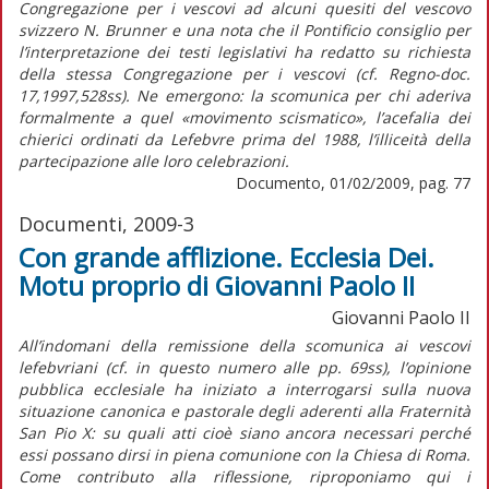
Congregazione per i vescovi ad alcuni quesiti del vescovo
svizzero N. Brunner e una nota che il Pontificio consiglio per
l’interpretazione dei testi legislativi ha redatto su richiesta
della stessa Congregazione per i vescovi (cf. Regno-doc.
17,1997,528ss). Ne emergono: la scomunica per chi aderiva
formalmente a quel «movimento scismatico», l’acefalia dei
chierici ordinati da Lefebvre prima del 1988, l’illiceità della
partecipazione alle loro celebrazioni.
Documento, 01/02/2009, pag. 77
Documenti, 2009-3
Con grande afflizione. Ecclesia Dei.
Motu proprio di Giovanni Paolo II
Giovanni Paolo II
All’indomani della remissione della scomunica ai vescovi
lefebvriani (cf. in questo numero alle pp. 69ss), l’opinione
pubblica ecclesiale ha iniziato a interrogarsi sulla nuova
situazione canonica e pastorale degli aderenti alla Fraternità
San Pio X: su quali atti cioè siano ancora necessari perché
essi possano dirsi in piena comunione con la Chiesa di Roma.
Come contributo alla riflessione, riproponiamo qui i