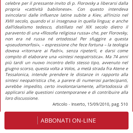
celebre per il pressante invito di p. Florovsky a liberarsi dalla
propria «cattività babilonese». Con questo intendeva
svincolarsi dalle influenze latine subite a Kiev, all’inizio nel
XVIII secolo, quando vi si insegnava in quella lingua; e anche
dall’idealismo tedesco, distillato nel XIX secolo dietro il
paravento di una «filosofia religiosa russa» che, per Florovsky,
non era né russa né ortodossa! Per sfuggire a questa
«pseudomorfosi», – espressione che fece fortuna – la teologia
doveva «ritornare ai Padri», senza ripeterli, e darsi come
compito di elaborare una «sintesi neopatristica». Ma 74 anni
più tardi un nuovo incontro dello stesso tipo, avvenuto nel
giugno scorso, questa volta a Volos, a metà strada fra Atene e
Tessalonica, intende prendere le distanze in rapporto alla
sintesi neopatristica che, a parere di numerosi partecipanti,
avrebbe impedito, certo involontariamente, all’ortodossia di
applicarsi alle questioni contemporanee e di contribuire alla
loro discussione.
Articolo - Inserto, 15/09/2010, pag. 510
ABBONATI ON-LINE