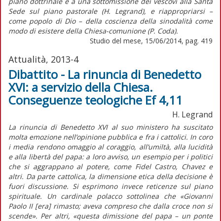
piano dottrinale e a una sottomissione dei vescovi alla Santa
Sede sul piano pastorale (H. Legrand), e riappropriarsi –
come popolo di Dio – della coscienza della sinodalità come
modo di esistere della Chiesa-comunione (P. Coda).
Studio del mese, 15/06/2014, pag. 419
Attualità, 2013-4
Dibattito - La rinuncia di Benedetto
XVI: a servizio della Chiesa.
Conseguenze teologiche Ef 4,11
H. Legrand
La rinuncia di Benedetto XVI al suo ministero ha suscitato
molta emozione nell’opinione pubblica e fra i cattolici. In coro
i media rendono omaggio al coraggio, all’umiltà, alla lucidità
e alla libertà del papa: a loro avviso, un esempio per i politici
che si aggrappano al potere, come Fidel Castro, Chavez e
altri. Da parte cattolica, la dimensione etica della decisione è
fuori discussione. Si esprimono invece reticenze sul piano
spirituale. Un cardinale polacco sottolinea che «Giovanni
Paolo II [era] rimasto; aveva compreso che dalla croce non si
scende». Per altri, «questa dimissione del papa – un ponte