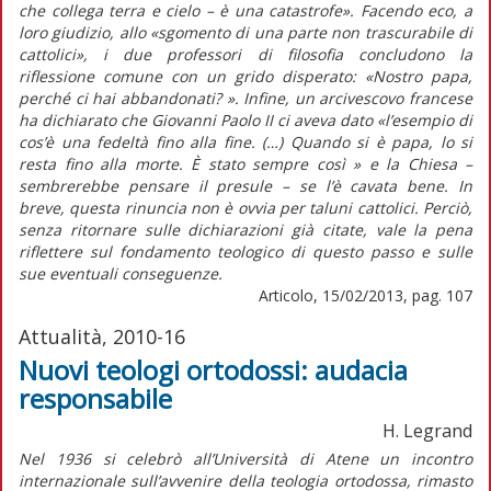
che collega terra e cielo – è una catastrofe». Facendo eco, a
loro giudizio, allo «sgomento di una parte non trascurabile di
cattolici», i due professori di filosofia concludono la
riflessione comune con un grido disperato: «Nostro papa,
perché ci hai abbandonati? ». Infine, un arcivescovo francese
ha dichiarato che Giovanni Paolo II ci aveva dato «l’esempio di
cos’è una fedeltà fino alla fine. (…) Quando si è papa, lo si
resta fino alla morte. È stato sempre così » e la Chiesa –
sembrerebbe pensare il presule – se l’è cavata bene. In
breve, questa rinuncia non è ovvia per taluni cattolici. Perciò,
senza ritornare sulle dichiarazioni già citate, vale la pena
riflettere sul fondamento teologico di questo passo e sulle
sue eventuali conseguenze.
Articolo, 15/02/2013, pag. 107
Attualità, 2010-16
Nuovi teologi ortodossi: audacia
responsabile
H. Legrand
Nel 1936 si celebrò all’Università di Atene un incontro
internazionale sull’avvenire della teologia ortodossa, rimasto