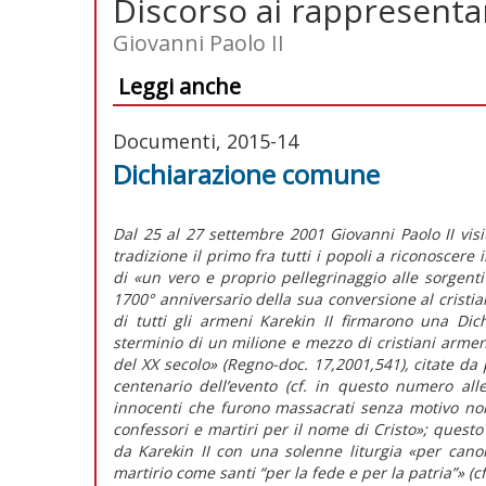
Discorso ai rappresenta
Giovanni Paolo II
Leggi anche
Documenti, 2015-14
Dichiarazione comune
Dal 25 al 27 settembre 2001 Giovanni Paolo II visi
tradizione il primo fra tutti i popoli a riconoscere 
di «un vero e proprio pellegrinaggio alle sorgenti
1700° anniversario della sua conversione al cristia
di tutti gli armeni Karekin II firmarono una Di
sterminio di un milione e mezzo di cristiani arme
del XX secolo» (Regno-doc. 17,2001,541), citate da
centenario dell’evento (cf. in questo numero all
innocenti che furono massacrati senza motivo non
confessori e martiri per il nome di Cristo»; questo
da Karekin II con una solenne liturgia «per canoni
martirio come santi “per la fede e per la patria”» (c