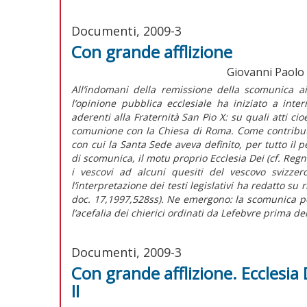
Documenti, 2009-3
Con grande afflizione
Giovanni Paolo II
All’indomani della remissione della scomunica ai
l’opinione pubblica ecclesiale ha iniziato a inte
aderenti alla Fraternità San Pio X: su quali atti c
comunione con la Chiesa di Roma. Come contributo al
con cui la Santa Sede aveva definito, per tutto il p
di scomunica, il motu proprio Ecclesia Dei (cf. Reg
i vescovi ad alcuni quesiti del vescovo svizzer
l’interpretazione dei testi legislativi ha redatto su
doc. 17,1997,528ss). Ne emergono: la scomunica p
l’acefalia dei chierici ordinati da Lefebvre prima del
Documenti, 2009-3
Con grande afflizione. Ecclesia
II