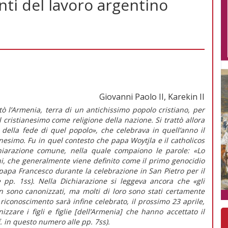
nti del lavoro argentino
Giovanni Paolo II, Karekin II
tò l’Armenia, terra di un antichissimo popolo cristiano, per
il cristianesimo come religione della nazione. Si trattò allora
 della fede di quel popolo», che celebrava in quell’anno il
nesimo. Fu in quel contesto che papa Woytjla e il catholicos
chiarazione comune, nella quale compaiono le parole: «Lo
ni, che generalmente viene definito come il primo genocidio
 papa Francesco durante la celebrazione in San Pietro per il
e pp. 1ss). Nella Dichiarazione si leggeva ancora che «gli
 sono canonizzati, ma molti di loro sono stati certamente
 riconoscimento sarà infine celebrato, il prossimo 23 aprile,
zzare i figli e figlie [dell’Armenia] che hanno accettato il
f. in questo numero alle pp. 7ss).