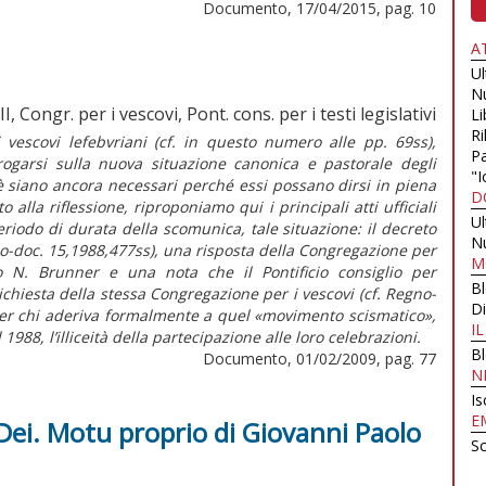
Documento, 17/04/2015, pag. 10
A
U
N
, Congr. per i vescovi, Pont. cons. per i testi legislativi
Li
Ri
 vescovi lefebvriani (cf. in questo numero alle pp. 69ss),
Pa
rrogarsi sulla nuova situazione canonica e pastorale degli
"I
ioè siano ancora necessari perché essi possano dirsi in piena
D
la riflessione, riproponiamo qui i principali atti ufficiali
U
eriodo di durata della scomunica, tale situazione: il decreto
N
no-doc. 15,1988,477ss), una risposta della Congregazione per
M
o N. Brunner e una nota che il Pontificio consiglio per
B
 richiesta della stessa Congregazione per i vescovi (cf. Regno-
Di
er chi aderiva formalmente a quel «movimento scismatico»,
I
 1988, l’illiceità della partecipazione alle loro celebrazioni.
B
Documento, 01/02/2009, pag. 77
N
Is
E
 Dei. Motu proprio di Giovanni Paolo
Sc