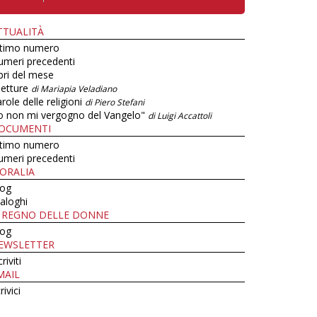
TTUALITÀ
ltimo numero
umeri precedenti
bri del mese
letture
di Mariapia Veladiano
role delle religioni
di Piero Stefani
o non mi vergogno del Vangelo"
di Luigi Accattoli
OCUMENTI
ltimo numero
umeri precedenti
ORALIA
log
aloghi
L REGNO DELLE DONNE
log
EWSLETTER
criviti
MAIL
rivici