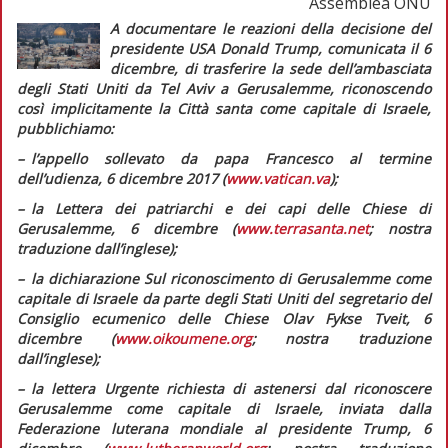
Assemblea ONU
A documentare le reazioni della decisione del
presidente USA Donald Trump, comunicata il 6
dicembre, di trasferire la sede dell’ambasciata
degli Stati Uniti da Tel Aviv a Gerusalemme, riconoscendo
così implicitamente la Città santa come capitale di Israele,
pubblichiamo:
– l’appello sollevato da papa Francesco al termine
dell’udienza, 6 dicembre 2017 (
www.vatican.va
);
– la
Lettera dei patriarchi e dei capi delle Chiese di
Gerusalemme,
6 dicembre (
www.terrasanta.net
; nostra
traduzione dall’inglese);
– la dichiarazione
Sul riconoscimento di Gerusalemme come
capitale di Israele da parte degli Stati Uniti
del segretario del
Consiglio ecumenico delle Chiese Olav Fykse Tveit, 6
dicembre (
www.oikoumene.org
; nostra traduzione
dall’inglese);
– la lettera
Urgente richiesta di astenersi dal riconoscere
Gerusalemme come capitale di Israele,
inviata dalla
Federazione luterana mondiale al presidente Trump, 6