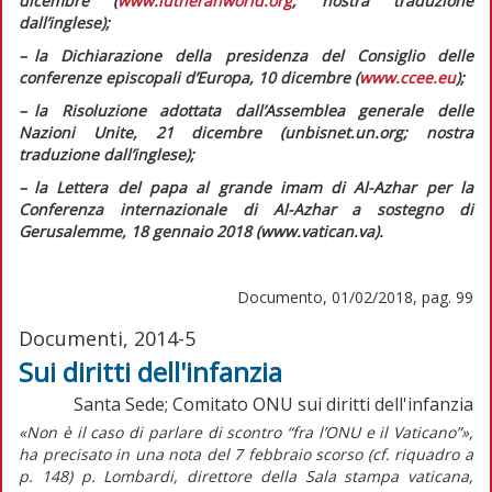
dicembre (
www.lutheranworld.org
; nostra traduzione
dall’inglese);
– la
Dichiarazione della presidenza del Consiglio delle
conferenze episcopali d’Europa,
10 dicembre (
www.ccee.eu
);
– la
Risoluzione adottata dall’Assemblea generale delle
Nazioni Unite,
21 dicembre (unbisnet.un.org; nostra
traduzione dall’inglese);
– la
Lettera
del papa
al grande imam di Al-Azhar per la
Conferenza internazionale di Al-Azhar a sostegno di
Gerusalemme
, 18 gennaio 2018 (www.vatican.va).
Documento, 01/02/2018, pag. 99
Documenti, 2014-5
Sui diritti dell'infanzia
Santa Sede; Comitato ONU sui diritti dell'infanzia
«Non è il caso di parlare di scontro “fra l’ONU e il Vaticano”»,
ha precisato in una nota del 7 febbraio scorso (cf. riquadro a
p. 148) p. Lombardi, direttore della Sala stampa vaticana,