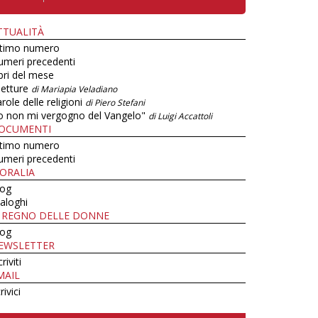
TTUALITÀ
ltimo numero
umeri precedenti
bri del mese
letture
di Mariapia Veladiano
role delle religioni
di Piero Stefani
o non mi vergogno del Vangelo"
di Luigi Accattoli
OCUMENTI
ltimo numero
umeri precedenti
ORALIA
log
aloghi
L REGNO DELLE DONNE
log
EWSLETTER
criviti
MAIL
rivici