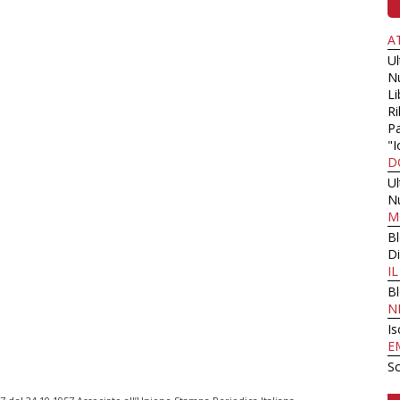
A
U
N
Li
Ri
Pa
"I
D
U
N
M
B
Di
I
B
N
Is
E
Sc