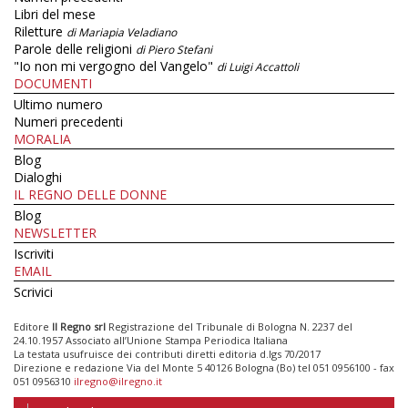
Libri del mese
Riletture
di Mariapia Veladiano
Parole delle religioni
di Piero Stefani
"Io non mi vergogno del Vangelo"
di Luigi Accattoli
DOCUMENTI
Ultimo numero
Numeri precedenti
MORALIA
Blog
Dialoghi
IL REGNO DELLE DONNE
Blog
NEWSLETTER
Iscriviti
EMAIL
Scrivici
Editore
Il Regno srl
Registrazione del Tribunale di Bologna N. 2237 del
24.10.1957 Associato all’Unione Stampa Periodica Italiana
La testata usufruisce dei contributi diretti editoria d.lgs 70/2017
Direzione e redazione Via del Monte 5 40126 Bologna (Bo) tel 051 0956100 - fax
051 0956310
ilregno@ilregno.it