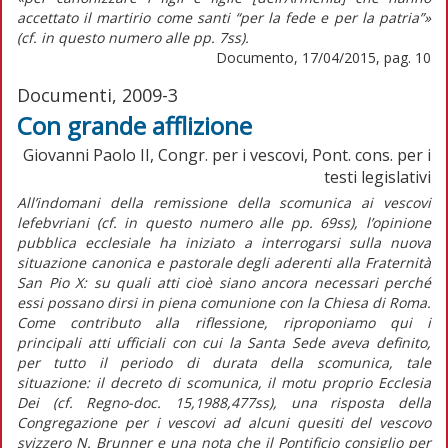
accettato il martirio come santi “per la fede e per la patria”»
(cf. in questo numero alle pp. 7ss).
Documento, 17/04/2015, pag. 10
Documenti, 2009-3
Con grande afflizione
Giovanni Paolo II, Congr. per i vescovi, Pont. cons. per i
testi legislativi
All’indomani della remissione della scomunica ai vescovi
lefebvriani (cf. in questo numero alle pp. 69ss), l’opinione
pubblica ecclesiale ha iniziato a interrogarsi sulla nuova
situazione canonica e pastorale degli aderenti alla Fraternità
San Pio X: su quali atti cioè siano ancora necessari perché
essi possano dirsi in piena comunione con la Chiesa di Roma.
Come contributo alla riflessione, riproponiamo qui i
principali atti ufficiali con cui la Santa Sede aveva definito,
per tutto il periodo di durata della scomunica, tale
situazione: il decreto di scomunica, il motu proprio Ecclesia
Dei (cf. Regno-doc. 15,1988,477ss), una risposta della
Congregazione per i vescovi ad alcuni quesiti del vescovo
svizzero N. Brunner e una nota che il Pontificio consiglio per