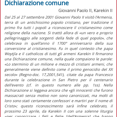
Dichiarazione comune
Giovanni Paolo II, Karekin II
Dal 25 al 27 settembre 2001 Giovanni Paolo II visitò l’Armenia,
terra di un antichissimo popolo cristiano, per tradizione il
primo fra tutti i popoli a riconoscere il cristianesimo come
religione della nazione. Si trattò allora di «un vero e proprio
pellegrinaggio alle sorgenti della fede di quel popolo», che
celebrava in quell’anno il 1700° anniversario della sua
conversione al cristianesimo. Fu in quel contesto che papa
Woytjla e il catholicos di tutti gli armeni Karekin II firmarono
una Dichiarazione comune, nella quale compaiono le parole:
«Lo sterminio di un milione e mezzo di cristiani armeni, che
generalmente viene definito come il primo genocidio del XX
secolo» (Regno-doc. 17,2001,541), citate da papa Francesco
durante la celebrazione in San Pietro per il centenario
dell’evento (cf. in questo numero alle pp. 1ss). Nella
Dichiarazione si leggeva ancora che «gli innocenti che furono
massacrati senza motivo non sono canonizzati, ma molti di
loro sono stati certamente confessori e martiri per il nome di
Cristo»; questo riconoscimento sarà infine celebrato, il
prossimo 23 aprile, da Karekin II con una solenne liturgia
«per canonizzare i figli e figlie [dell’Armenia] che hanno