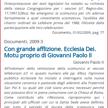
l’interpretazione dei testi legislativi ha redatto su richiesta
della stessa Congregazione per i vescovi (cf. Regno-doc.
17,1997,528ss). Ne emergono: la scomunica per chi aderiva
formalmente a quel «movimento scismatico», l’acefalia dei
chierici ordinati da Lefebvre prima del 1988, l’illiceità della
partecipazione alle loro celebrazioni.
Documento, 01/02/2009, pag. 77
Documenti, 2009-3
Con grande afflizione. Ecclesia Dei.
Motu proprio di Giovanni Paolo II
Giovanni Paolo II
All’indomani della remissione della scomunica ai vescovi
lefebvriani (cf. in questo numero alle pp. 69ss), l’opinione
pubblica ecclesiale ha iniziato a interrogarsi sulla nuova
situazione canonica e pastorale degli aderenti alla Fraternità
San Pio X: su quali atti cioè siano ancora necessari perché
essi possano dirsi in piena comunione con la Chiesa di Roma.
Come contributo alla riflessione, riproponiamo qui i
principali atti ufficiali con cui la Santa Sede aveva definito,
per tutto il periodo di durata della scomunica, tale