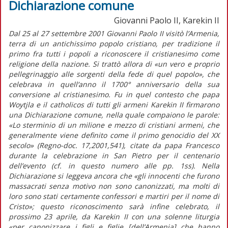
Dichiarazione comune
Giovanni Paolo II, Karekin II
Dal 25 al 27 settembre 2001 Giovanni Paolo II visitò l’Armenia,
terra di un antichissimo popolo cristiano, per tradizione il
primo fra tutti i popoli a riconoscere il cristianesimo come
religione della nazione. Si trattò allora di «un vero e proprio
pellegrinaggio alle sorgenti della fede di quel popolo», che
celebrava in quell’anno il 1700° anniversario della sua
conversione al cristianesimo. Fu in quel contesto che papa
Woytjla e il catholicos di tutti gli armeni Karekin II firmarono
una Dichiarazione comune, nella quale compaiono le parole:
«Lo sterminio di un milione e mezzo di cristiani armeni, che
generalmente viene definito come il primo genocidio del XX
secolo» (Regno-doc. 17,2001,541), citate da papa Francesco
durante la celebrazione in San Pietro per il centenario
dell’evento (cf. in questo numero alle pp. 1ss). Nella
Dichiarazione si leggeva ancora che «gli innocenti che furono
massacrati senza motivo non sono canonizzati, ma molti di
loro sono stati certamente confessori e martiri per il nome di
Cristo»; questo riconoscimento sarà infine celebrato, il
prossimo 23 aprile, da Karekin II con una solenne liturgia
«per canonizzare i figli e figlie [dell’Armenia] che hanno