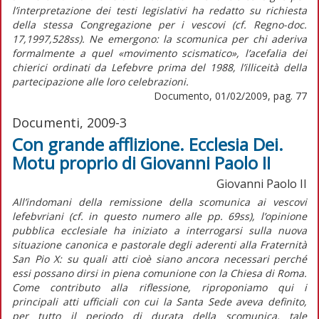
l’interpretazione dei testi legislativi ha redatto su richiesta
della stessa Congregazione per i vescovi (cf. Regno-doc.
17,1997,528ss). Ne emergono: la scomunica per chi aderiva
formalmente a quel «movimento scismatico», l’acefalia dei
chierici ordinati da Lefebvre prima del 1988, l’illiceità della
partecipazione alle loro celebrazioni.
Documento, 01/02/2009, pag. 77
Documenti, 2009-3
Con grande afflizione. Ecclesia Dei.
Motu proprio di Giovanni Paolo II
Giovanni Paolo II
All’indomani della remissione della scomunica ai vescovi
lefebvriani (cf. in questo numero alle pp. 69ss), l’opinione
pubblica ecclesiale ha iniziato a interrogarsi sulla nuova
situazione canonica e pastorale degli aderenti alla Fraternità
San Pio X: su quali atti cioè siano ancora necessari perché
essi possano dirsi in piena comunione con la Chiesa di Roma.
Come contributo alla riflessione, riproponiamo qui i
principali atti ufficiali con cui la Santa Sede aveva definito,
per tutto il periodo di durata della scomunica, tale