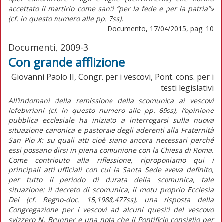
accettato il martirio come santi “per la fede e per la patria”»
(cf. in questo numero alle pp. 7ss).
Documento, 17/04/2015, pag. 10
Documenti, 2009-3
Con grande afflizione
Giovanni Paolo II, Congr. per i vescovi, Pont. cons. per i
testi legislativi
All’indomani della remissione della scomunica ai vescovi
lefebvriani (cf. in questo numero alle pp. 69ss), l’opinione
pubblica ecclesiale ha iniziato a interrogarsi sulla nuova
situazione canonica e pastorale degli aderenti alla Fraternità
San Pio X: su quali atti cioè siano ancora necessari perché
essi possano dirsi in piena comunione con la Chiesa di Roma.
Come contributo alla riflessione, riproponiamo qui i
principali atti ufficiali con cui la Santa Sede aveva definito,
per tutto il periodo di durata della scomunica, tale
situazione: il decreto di scomunica, il motu proprio Ecclesia
Dei (cf. Regno-doc. 15,1988,477ss), una risposta della
Congregazione per i vescovi ad alcuni quesiti del vescovo
svizzero N. Brunner e una nota che il Pontificio consiglio per