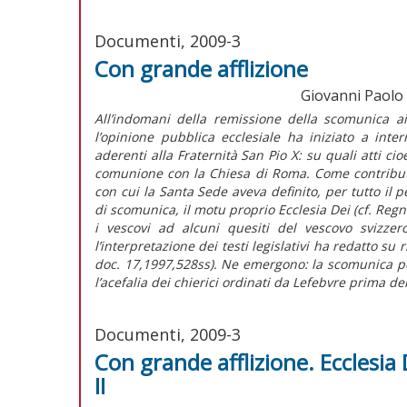
Documenti, 2009-3
Con grande afflizione
Giovanni Paolo II
All’indomani della remissione della scomunica ai
l’opinione pubblica ecclesiale ha iniziato a inte
aderenti alla Fraternità San Pio X: su quali atti c
comunione con la Chiesa di Roma. Come contributo al
con cui la Santa Sede aveva definito, per tutto il p
di scomunica, il motu proprio Ecclesia Dei (cf. Reg
i vescovi ad alcuni quesiti del vescovo svizzer
l’interpretazione dei testi legislativi ha redatto su
doc. 17,1997,528ss). Ne emergono: la scomunica p
l’acefalia dei chierici ordinati da Lefebvre prima del
Documenti, 2009-3
Con grande afflizione. Ecclesia
II