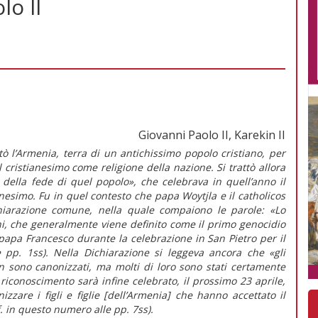
lo II
Giovanni Paolo II, Karekin II
tò l’Armenia, terra di un antichissimo popolo cristiano, per
il cristianesimo come religione della nazione. Si trattò allora
 della fede di quel popolo», che celebrava in quell’anno il
nesimo. Fu in quel contesto che papa Woytjla e il catholicos
chiarazione comune, nella quale compaiono le parole: «Lo
ni, che generalmente viene definito come il primo genocidio
 papa Francesco durante la celebrazione in San Pietro per il
e pp. 1ss). Nella Dichiarazione si leggeva ancora che «gli
 sono canonizzati, ma molti di loro sono stati certamente
 riconoscimento sarà infine celebrato, il prossimo 23 aprile,
zzare i figli e figlie [dell’Armenia] che hanno accettato il
f. in questo numero alle pp. 7ss).