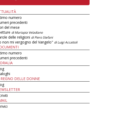
TTUALITÀ
ltimo numero
umeri precedenti
bri del mese
letture
di Mariapia Veladiano
role delle religioni
di Piero Stefani
o non mi vergogno del Vangelo"
di Luigi Accattoli
OCUMENTI
ltimo numero
umeri precedenti
ORALIA
log
aloghi
L REGNO DELLE DONNE
log
EWSLETTER
criviti
MAIL
rivici