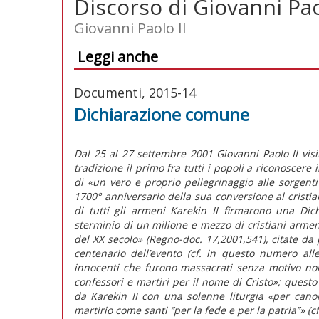
Discorso di Giovanni Pao
Giovanni Paolo II
Leggi anche
Documenti, 2015-14
Dichiarazione comune
Dal 25 al 27 settembre 2001 Giovanni Paolo II visi
tradizione il primo fra tutti i popoli a riconoscere 
di «un vero e proprio pellegrinaggio alle sorgenti
1700° anniversario della sua conversione al cristia
di tutti gli armeni Karekin II firmarono una Di
sterminio di un milione e mezzo di cristiani arme
del XX secolo» (Regno-doc. 17,2001,541), citate da
centenario dell’evento (cf. in questo numero all
innocenti che furono massacrati senza motivo non
confessori e martiri per il nome di Cristo»; questo
da Karekin II con una solenne liturgia «per canoni
martirio come santi “per la fede e per la patria”» (c