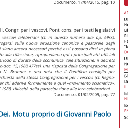
Documento, 17/04/2015, pag. 10
A
U
N
, Congr. per i vescovi, Pont. cons. per i testi legislativi
Li
Ri
 vescovi lefebvriani (cf. in questo numero alle pp. 69ss),
Pa
rrogarsi sulla nuova situazione canonica e pastorale degli
"I
ioè siano ancora necessari perché essi possano dirsi in piena
D
la riflessione, riproponiamo qui i principali atti ufficiali
U
eriodo di durata della scomunica, tale situazione: il decreto
N
no-doc. 15,1988,477ss), una risposta della Congregazione per
M
o N. Brunner e una nota che il Pontificio consiglio per
B
 richiesta della stessa Congregazione per i vescovi (cf. Regno-
Di
er chi aderiva formalmente a quel «movimento scismatico»,
I
 1988, l’illiceità della partecipazione alle loro celebrazioni.
B
Documento, 01/02/2009, pag. 77
N
Is
E
 Dei. Motu proprio di Giovanni Paolo
Sc