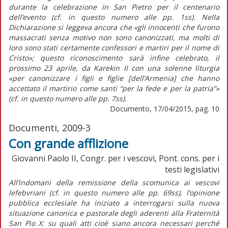
durante la celebrazione in San Pietro per il centenario
dell’evento (cf. in questo numero alle pp. 1ss). Nella
Dichiarazione si leggeva ancora che «gli innocenti che furono
massacrati senza motivo non sono canonizzati, ma molti di
loro sono stati certamente confessori e martiri per il nome di
Cristo»; questo riconoscimento sarà infine celebrato, il
prossimo 23 aprile, da Karekin II con una solenne liturgia
«per canonizzare i figli e figlie [dell’Armenia] che hanno
accettato il martirio come santi “per la fede e per la patria”»
(cf. in questo numero alle pp. 7ss).
Documento, 17/04/2015, pag. 10
Documenti, 2009-3
Con grande afflizione
Giovanni Paolo II, Congr. per i vescovi, Pont. cons. per i
testi legislativi
All’indomani della remissione della scomunica ai vescovi
lefebvriani (cf. in questo numero alle pp. 69ss), l’opinione
pubblica ecclesiale ha iniziato a interrogarsi sulla nuova
situazione canonica e pastorale degli aderenti alla Fraternità
San Pio X: su quali atti cioè siano ancora necessari perché