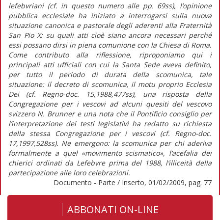
lefebvriani (cf. in questo numero alle pp. 69ss), l’opinione
pubblica ecclesiale ha iniziato a interrogarsi sulla nuova
situazione canonica e pastorale degli aderenti alla Fraternità
San Pio X: su quali atti cioè siano ancora necessari perché
essi possano dirsi in piena comunione con la Chiesa di Roma.
Come contributo alla riflessione, riproponiamo qui i
principali atti ufficiali con cui la Santa Sede aveva definito,
per tutto il periodo di durata della scomunica, tale
situazione: il decreto di scomunica, il motu proprio Ecclesia
Dei (cf. Regno-doc. 15,1988,477ss), una risposta della
Congregazione per i vescovi ad alcuni quesiti del vescovo
svizzero N. Brunner e una nota che il Pontificio consiglio per
l’interpretazione dei testi legislativi ha redatto su richiesta
della stessa Congregazione per i vescovi (cf. Regno-doc.
17,1997,528ss). Ne emergono: la scomunica per chi aderiva
formalmente a quel «movimento scismatico», l’acefalia dei
chierici ordinati da Lefebvre prima del 1988, l’illiceità della
partecipazione alle loro celebrazioni.
Documento - Parte / Inserto, 01/02/2009, pag. 77
ABBONATI ON-LINE