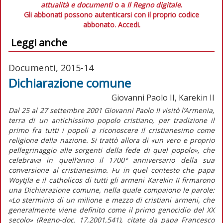
attualità e documenti
o a
Il Regno digitale
.
Gli abbonati possono autenticarsi con il proprio codice
abbonato.
Accedi.
Leggi anche
Documenti, 2015-14
Dichiarazione comune
Giovanni Paolo II, Karekin II
Dal 25 al 27 settembre 2001 Giovanni Paolo II visitò l’Armenia,
terra di un antichissimo popolo cristiano, per tradizione il
primo fra tutti i popoli a riconoscere il cristianesimo come
religione della nazione. Si trattò allora di «un vero e proprio
pellegrinaggio alle sorgenti della fede di quel popolo», che
celebrava in quell’anno il 1700° anniversario della sua
conversione al cristianesimo. Fu in quel contesto che papa
Woytjla e il catholicos di tutti gli armeni Karekin II firmarono
una Dichiarazione comune, nella quale compaiono le parole:
«Lo sterminio di un milione e mezzo di cristiani armeni, che
generalmente viene definito come il primo genocidio del XX
secolo» (Regno-doc. 17,2001,541), citate da papa Francesco