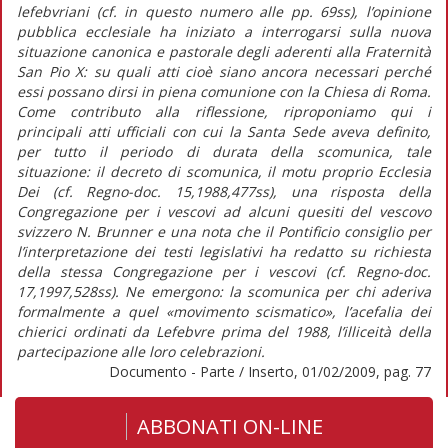
lefebvriani (cf. in questo numero alle pp. 69ss), l’opinione
pubblica ecclesiale ha iniziato a interrogarsi sulla nuova
situazione canonica e pastorale degli aderenti alla Fraternità
San Pio X: su quali atti cioè siano ancora necessari perché
essi possano dirsi in piena comunione con la Chiesa di Roma.
Come contributo alla riflessione, riproponiamo qui i
principali atti ufficiali con cui la Santa Sede aveva definito,
per tutto il periodo di durata della scomunica, tale
situazione: il decreto di scomunica, il motu proprio Ecclesia
Dei (cf. Regno-doc. 15,1988,477ss), una risposta della
Congregazione per i vescovi ad alcuni quesiti del vescovo
svizzero N. Brunner e una nota che il Pontificio consiglio per
l’interpretazione dei testi legislativi ha redatto su richiesta
della stessa Congregazione per i vescovi (cf. Regno-doc.
17,1997,528ss). Ne emergono: la scomunica per chi aderiva
formalmente a quel «movimento scismatico», l’acefalia dei
chierici ordinati da Lefebvre prima del 1988, l’illiceità della
partecipazione alle loro celebrazioni.
Documento - Parte / Inserto, 01/02/2009, pag. 77
ABBONATI ON-LINE