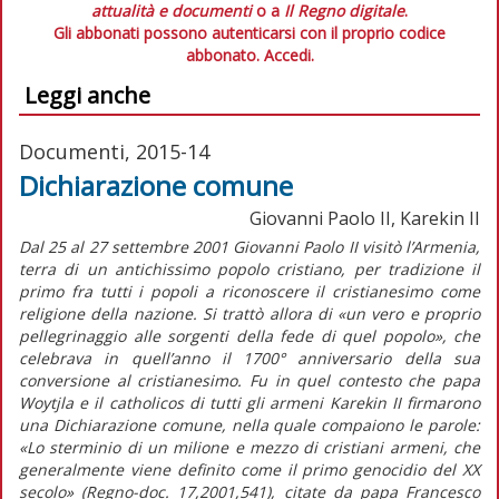
attualità e documenti
o a
Il Regno digitale
.
Gli abbonati possono autenticarsi con il proprio codice
abbonato.
Accedi.
Leggi anche
Documenti, 2015-14
Dichiarazione comune
Giovanni Paolo II, Karekin II
Dal 25 al 27 settembre 2001 Giovanni Paolo II visitò l’Armenia,
terra di un antichissimo popolo cristiano, per tradizione il
primo fra tutti i popoli a riconoscere il cristianesimo come
religione della nazione. Si trattò allora di «un vero e proprio
pellegrinaggio alle sorgenti della fede di quel popolo», che
celebrava in quell’anno il 1700° anniversario della sua
conversione al cristianesimo. Fu in quel contesto che papa
Woytjla e il catholicos di tutti gli armeni Karekin II firmarono
una Dichiarazione comune, nella quale compaiono le parole:
«Lo sterminio di un milione e mezzo di cristiani armeni, che
generalmente viene definito come il primo genocidio del XX
secolo» (Regno-doc. 17,2001,541), citate da papa Francesco