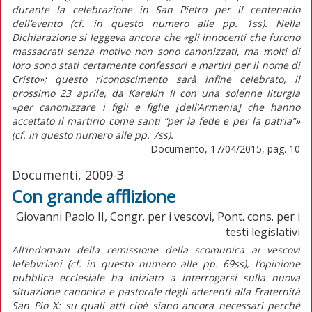
durante la celebrazione in San Pietro per il centenario
dell’evento (cf. in questo numero alle pp. 1ss). Nella
Dichiarazione si leggeva ancora che «gli innocenti che furono
massacrati senza motivo non sono canonizzati, ma molti di
loro sono stati certamente confessori e martiri per il nome di
Cristo»; questo riconoscimento sarà infine celebrato, il
prossimo 23 aprile, da Karekin II con una solenne liturgia
«per canonizzare i figli e figlie [dell’Armenia] che hanno
accettato il martirio come santi “per la fede e per la patria”»
(cf. in questo numero alle pp. 7ss).
Documento, 17/04/2015, pag. 10
Documenti, 2009-3
Con grande afflizione
Giovanni Paolo II, Congr. per i vescovi, Pont. cons. per i
testi legislativi
All’indomani della remissione della scomunica ai vescovi
lefebvriani (cf. in questo numero alle pp. 69ss), l’opinione
pubblica ecclesiale ha iniziato a interrogarsi sulla nuova
situazione canonica e pastorale degli aderenti alla Fraternità
San Pio X: su quali atti cioè siano ancora necessari perché