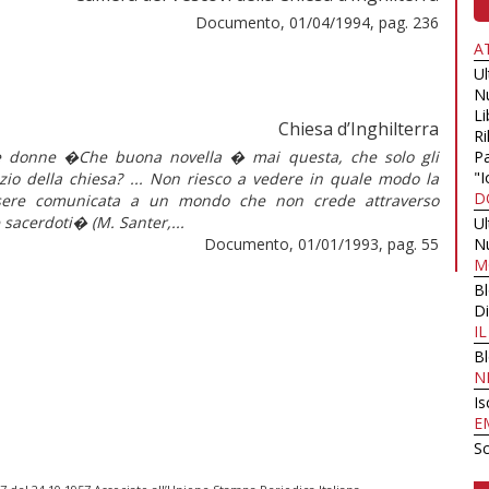
Documento, 01/04/1994, pag. 236
A
U
N
Li
Chiesa d’Inghilterra
Ri
le donne �Che buona novella � mai questa, che solo gli
Pa
"I
io della chiesa? ... Non riesco a vedere in quale modo la
D
essere comunicata a un mondo che non crede attraverso
sacerdoti� (M. Santer,...
U
Documento, 01/01/1993, pag. 55
N
M
B
Di
I
B
N
Is
E
Sc