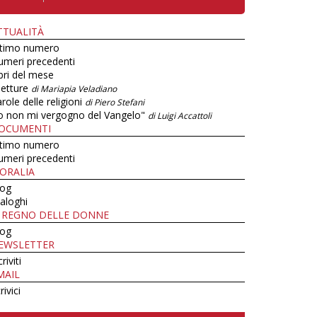
TTUALITÀ
ltimo numero
umeri precedenti
bri del mese
letture
di Mariapia Veladiano
role delle religioni
di Piero Stefani
o non mi vergogno del Vangelo"
di Luigi Accattoli
OCUMENTI
ltimo numero
umeri precedenti
ORALIA
log
aloghi
L REGNO DELLE DONNE
log
EWSLETTER
criviti
MAIL
rivici