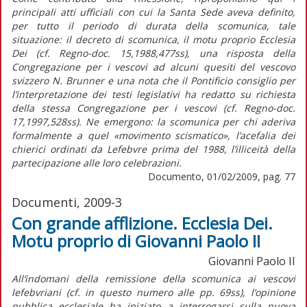
principali atti ufficiali con cui la Santa Sede aveva definito,
per tutto il periodo di durata della scomunica, tale
situazione: il decreto di scomunica, il motu proprio Ecclesia
Dei (cf. Regno-doc. 15,1988,477ss), una risposta della
Congregazione per i vescovi ad alcuni quesiti del vescovo
svizzero N. Brunner e una nota che il Pontificio consiglio per
l’interpretazione dei testi legislativi ha redatto su richiesta
della stessa Congregazione per i vescovi (cf. Regno-doc.
17,1997,528ss). Ne emergono: la scomunica per chi aderiva
formalmente a quel «movimento scismatico», l’acefalia dei
chierici ordinati da Lefebvre prima del 1988, l’illiceità della
partecipazione alle loro celebrazioni.
Documento, 01/02/2009, pag. 77
Documenti, 2009-3
Con grande afflizione. Ecclesia Dei.
Motu proprio di Giovanni Paolo II
Giovanni Paolo II
All’indomani della remissione della scomunica ai vescovi
lefebvriani (cf. in questo numero alle pp. 69ss), l’opinione
pubblica ecclesiale ha iniziato a interrogarsi sulla nuova