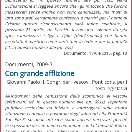
dell’evento (cf. in questo numero alle pp. 1ss). Nella
Dichiarazione si leggeva ancora che «gli innocenti che furono
massacrati senza motivo non sono canonizzati, ma molti di
loro sono stati certamente confessori e martiri per il nome di
Cristo»; questo riconoscimento sarà infine celebrato, il
prossimo 23 aprile, da Karekin II con una solenne liturgia
«per canonizzare i figli e figlie [dell’Armenia] che hanno
accettato il martirio come santi “per la fede e per la patria”»
(cf. in questo numero alle pp. 7ss).
Documento, 17/04/2015, pag. 10
Documenti, 2009-3
Con grande afflizione
Giovanni Paolo II, Congr. per i vescovi, Pont. cons. per i
testi legislativi
All’indomani della remissione della scomunica ai vescovi
lefebvriani (cf. in questo numero alle pp. 69ss), l’opinione
pubblica ecclesiale ha iniziato a interrogarsi sulla nuova
situazione canonica e pastorale degli aderenti alla Fraternità
San Pio X: su quali atti cioè siano ancora necessari perché
essi possano dirsi in piena comunione con la Chiesa di Roma.
Come contributo alla riflessione, riproponiamo qui i