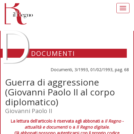
Toggl
navig
D
DOCUMENTI
Documenti, 3/1993, 01/02/1993, pag. 68
Guerra di aggressione
(Giovanni Paolo II al corpo
diplomatico)
Giovanni Paolo II
La lettura dell'articolo è riservata agli abbonati a
Il Regno -
attualità e documenti
o a
Il Regno digitale
.
Gli abbonati possono autenticarsi con il proprio codice