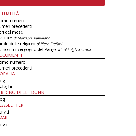
TTUALITÀ
ltimo numero
umeri precedenti
bri del mese
letture
di Mariapia Veladiano
role delle religioni
di Piero Stefani
o non mi vergogno del Vangelo"
di Luigi Accattoli
OCUMENTI
ltimo numero
umeri precedenti
ORALIA
log
aloghi
L REGNO DELLE DONNE
log
EWSLETTER
criviti
MAIL
rivici