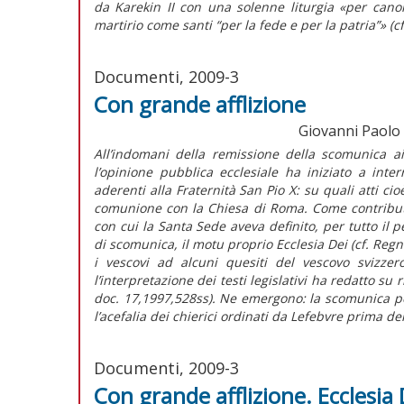
da Karekin II con una solenne liturgia «per canoni
martirio come santi “per la fede e per la patria”» (c
Documenti, 2009-3
Con grande afflizione
Giovanni Paolo II
All’indomani della remissione della scomunica ai
l’opinione pubblica ecclesiale ha iniziato a inte
aderenti alla Fraternità San Pio X: su quali atti c
comunione con la Chiesa di Roma. Come contributo al
con cui la Santa Sede aveva definito, per tutto il p
di scomunica, il motu proprio Ecclesia Dei (cf. Reg
i vescovi ad alcuni quesiti del vescovo svizzer
l’interpretazione dei testi legislativi ha redatto su
doc. 17,1997,528ss). Ne emergono: la scomunica p
l’acefalia dei chierici ordinati da Lefebvre prima del
Documenti, 2009-3
Con grande afflizione. Ecclesia