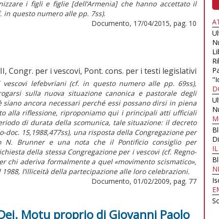
zzare i figli e figlie [dell’Armenia] che hanno accettato il
f. in questo numero alle pp. 7ss).
A
Documento, 17/04/2015, pag. 10
U
N
Li
Ri
, Congr. per i vescovi, Pont. cons. per i testi legislativi
Pa
"I
 vescovi lefebvriani (cf. in questo numero alle pp. 69ss),
D
rrogarsi sulla nuova situazione canonica e pastorale degli
U
ioè siano ancora necessari perché essi possano dirsi in piena
N
la riflessione, riproponiamo qui i principali atti ufficiali
M
eriodo di durata della scomunica, tale situazione: il decreto
B
no-doc. 15,1988,477ss), una risposta della Congregazione per
Di
o N. Brunner e una nota che il Pontificio consiglio per
I
 richiesta della stessa Congregazione per i vescovi (cf. Regno-
B
er chi aderiva formalmente a quel «movimento scismatico»,
N
 1988, l’illiceità della partecipazione alle loro celebrazioni.
Is
Documento, 01/02/2009, pag. 77
E
Sc
 Dei. Motu proprio di Giovanni Paolo