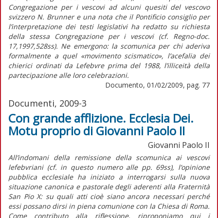
Congregazione per i vescovi ad alcuni quesiti del vescovo
svizzero N. Brunner e una nota che il Pontificio consiglio per
l’interpretazione dei testi legislativi ha redatto su richiesta
della stessa Congregazione per i vescovi (cf. Regno-doc.
17,1997,528ss). Ne emergono: la scomunica per chi aderiva
formalmente a quel «movimento scismatico», l’acefalia dei
chierici ordinati da Lefebvre prima del 1988, l’illiceità della
partecipazione alle loro celebrazioni.
Documento, 01/02/2009, pag. 77
Documenti, 2009-3
Con grande afflizione. Ecclesia Dei.
Motu proprio di Giovanni Paolo II
Giovanni Paolo II
All’indomani della remissione della scomunica ai vescovi
lefebvriani (cf. in questo numero alle pp. 69ss), l’opinione
pubblica ecclesiale ha iniziato a interrogarsi sulla nuova
situazione canonica e pastorale degli aderenti alla Fraternità
San Pio X: su quali atti cioè siano ancora necessari perché
essi possano dirsi in piena comunione con la Chiesa di Roma.
Come contributo alla riflessione, riproponiamo qui i