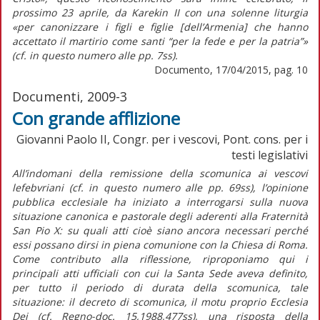
prossimo 23 aprile, da Karekin II con una solenne liturgia
«per canonizzare i figli e figlie [dell’Armenia] che hanno
accettato il martirio come santi “per la fede e per la patria”»
(cf. in questo numero alle pp. 7ss).
Documento, 17/04/2015, pag. 10
Documenti, 2009-3
Con grande afflizione
Giovanni Paolo II, Congr. per i vescovi, Pont. cons. per i
testi legislativi
All’indomani della remissione della scomunica ai vescovi
lefebvriani (cf. in questo numero alle pp. 69ss), l’opinione
pubblica ecclesiale ha iniziato a interrogarsi sulla nuova
situazione canonica e pastorale degli aderenti alla Fraternità
San Pio X: su quali atti cioè siano ancora necessari perché
essi possano dirsi in piena comunione con la Chiesa di Roma.
Come contributo alla riflessione, riproponiamo qui i
principali atti ufficiali con cui la Santa Sede aveva definito,
per tutto il periodo di durata della scomunica, tale
situazione: il decreto di scomunica, il motu proprio Ecclesia
Dei (cf. Regno-doc. 15,1988,477ss), una risposta della