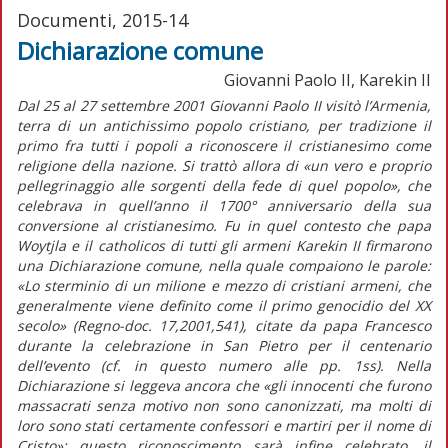
Documenti, 2015-14
Dichiarazione comune
Giovanni Paolo II, Karekin II
Dal 25 al 27 settembre 2001 Giovanni Paolo II visitò l’Armenia,
terra di un antichissimo popolo cristiano, per tradizione il
primo fra tutti i popoli a riconoscere il cristianesimo come
religione della nazione. Si trattò allora di «un vero e proprio
pellegrinaggio alle sorgenti della fede di quel popolo», che
celebrava in quell’anno il 1700° anniversario della sua
conversione al cristianesimo. Fu in quel contesto che papa
Woytjla e il catholicos di tutti gli armeni Karekin II firmarono
una Dichiarazione comune, nella quale compaiono le parole:
«Lo sterminio di un milione e mezzo di cristiani armeni, che
generalmente viene definito come il primo genocidio del XX
secolo» (Regno-doc. 17,2001,541), citate da papa Francesco
durante la celebrazione in San Pietro per il centenario
dell’evento (cf. in questo numero alle pp. 1ss). Nella
Dichiarazione si leggeva ancora che «gli innocenti che furono
massacrati senza motivo non sono canonizzati, ma molti di
loro sono stati certamente confessori e martiri per il nome di
Cristo»; questo riconoscimento sarà infine celebrato, il