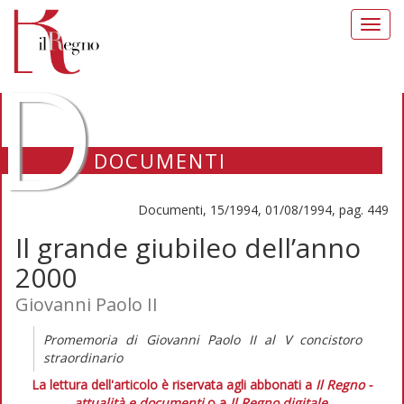
Toggl
navig
D
DOCUMENTI
Documenti, 15/1994, 01/08/1994, pag. 449
Il grande giubileo dell’anno
2000
Giovanni Paolo II
Promemoria di Giovanni Paolo II al V concistoro
straordinario
La lettura dell'articolo è riservata agli abbonati a
Il Regno -
attualità e documenti
o a
Il Regno digitale
.