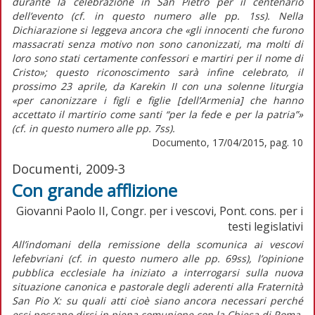
durante la celebrazione in San Pietro per il centenario
dell’evento (cf. in questo numero alle pp. 1ss). Nella
Dichiarazione si leggeva ancora che «gli innocenti che furono
massacrati senza motivo non sono canonizzati, ma molti di
loro sono stati certamente confessori e martiri per il nome di
Cristo»; questo riconoscimento sarà infine celebrato, il
prossimo 23 aprile, da Karekin II con una solenne liturgia
«per canonizzare i figli e figlie [dell’Armenia] che hanno
accettato il martirio come santi “per la fede e per la patria”»
(cf. in questo numero alle pp. 7ss).
Documento, 17/04/2015, pag. 10
Documenti, 2009-3
Con grande afflizione
Giovanni Paolo II, Congr. per i vescovi, Pont. cons. per i
testi legislativi
All’indomani della remissione della scomunica ai vescovi
lefebvriani (cf. in questo numero alle pp. 69ss), l’opinione
pubblica ecclesiale ha iniziato a interrogarsi sulla nuova
situazione canonica e pastorale degli aderenti alla Fraternità
San Pio X: su quali atti cioè siano ancora necessari perché
essi possano dirsi in piena comunione con la Chiesa di Roma.