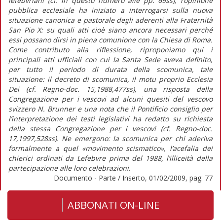
lefebvriani (cf. in questo numero alle pp. 69ss), l’opinione
pubblica ecclesiale ha iniziato a interrogarsi sulla nuova
situazione canonica e pastorale degli aderenti alla Fraternità
San Pio X: su quali atti cioè siano ancora necessari perché
essi possano dirsi in piena comunione con la Chiesa di Roma.
Come contributo alla riflessione, riproponiamo qui i
principali atti ufficiali con cui la Santa Sede aveva definito,
per tutto il periodo di durata della scomunica, tale
situazione: il decreto di scomunica, il motu proprio Ecclesia
Dei (cf. Regno-doc. 15,1988,477ss), una risposta della
Congregazione per i vescovi ad alcuni quesiti del vescovo
svizzero N. Brunner e una nota che il Pontificio consiglio per
l’interpretazione dei testi legislativi ha redatto su richiesta
della stessa Congregazione per i vescovi (cf. Regno-doc.
17,1997,528ss). Ne emergono: la scomunica per chi aderiva
formalmente a quel «movimento scismatico», l’acefalia dei
chierici ordinati da Lefebvre prima del 1988, l’illiceità della
partecipazione alle loro celebrazioni.
Documento - Parte / Inserto, 01/02/2009, pag. 77
ABBONATI ON-LINE