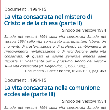
Documenti, 1994-15
La vita consacrata nel mistero di
Cristo e della chiesa (parte II)
Sinodo dei Vescovi 1994
Sinodo dei vescovi 1994 sulla vita consacrata Sinodo dei
vescovi 1994 sulla vita consacrata Instrumentum laboris Un
momento di trasformazione o di profondo cambiamento, di
rinnovamento, rivitalizzazione o di rifondazione della vita
consacrata: � questa la visione generale emersa dalle
risposte ai Lineamenta per il prossimo sinodo dei vescovi
sulla vita consacrata (cf. Regno-doc. 3,1993,73ss),...
Documento - Parte / Inserto, 01/08/1994, pag. 469
Documenti, 1994-15
La vita consacrata nella comunione
ecclesiale (parte III)
Sinodo dei Vescovi 1994
Sinodo dei vescovi 1994 sulla vita consacrata Sinodo dei