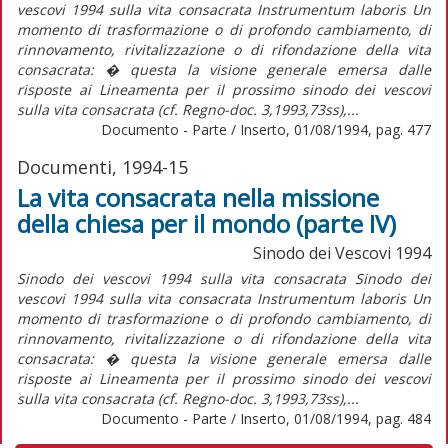
vescovi 1994 sulla vita consacrata Instrumentum laboris Un
momento di trasformazione o di profondo cambiamento, di
rinnovamento, rivitalizzazione o di rifondazione della vita
consacrata: � questa la visione generale emersa dalle
risposte ai Lineamenta per il prossimo sinodo dei vescovi
sulla vita consacrata (cf. Regno-doc. 3,1993,73ss),...
Documento - Parte / Inserto, 01/08/1994, pag. 477
Documenti, 1994-15
La vita consacrata nella missione
della chiesa per il mondo (parte IV)
Sinodo dei Vescovi 1994
Sinodo dei vescovi 1994 sulla vita consacrata Sinodo dei
vescovi 1994 sulla vita consacrata Instrumentum laboris Un
momento di trasformazione o di profondo cambiamento, di
rinnovamento, rivitalizzazione o di rifondazione della vita
consacrata: � questa la visione generale emersa dalle
risposte ai Lineamenta per il prossimo sinodo dei vescovi
sulla vita consacrata (cf. Regno-doc. 3,1993,73ss),...
Documento - Parte / Inserto, 01/08/1994, pag. 484