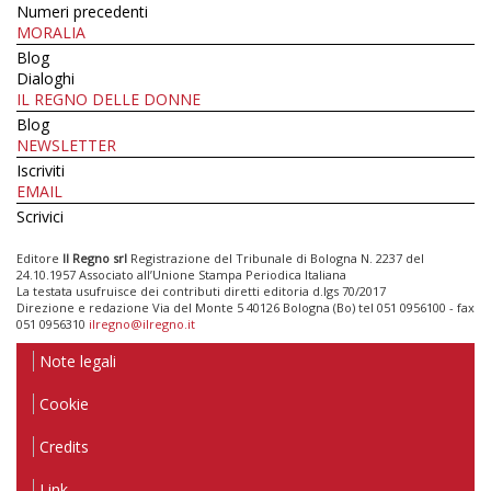
Numeri precedenti
MORALIA
Blog
Dialoghi
IL REGNO DELLE DONNE
Blog
NEWSLETTER
Iscriviti
EMAIL
Scrivici
Editore
Il Regno srl
Registrazione del Tribunale di Bologna N. 2237 del
24.10.1957 Associato all’Unione Stampa Periodica Italiana
La testata usufruisce dei contributi diretti editoria d.lgs 70/2017
Direzione e redazione Via del Monte 5 40126 Bologna (Bo) tel 051 0956100 - fax
051 0956310
ilregno@ilregno.it
Note legali
Cookie
Credits
Link