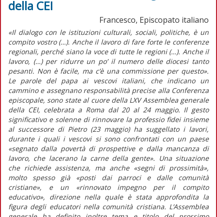
della CEI
Francesco, Episcopato italiano
«Il dialogo con le istituzioni culturali, sociali, politiche, è un
compito vostro (…). Anche il lavoro di fare forte le conferenze
regionali, perché siano la voce di tutte le regioni (…). Anche il
lavoro, (…) per ridurre un po’ il numero delle diocesi tanto
pesanti. Non è facile, ma c’è una commissione per questo».
Le parole del papa ai vescovi italiani, che indicano un
cammino e assegnano responsabilità precise alla Conferenza
episcopale, sono state al cuore della LXV Assemblea generale
della CEI, celebrata a Roma dal 20 al 24 maggio. Il gesto
significativo e solenne di rinnovare la professio fidei insieme
al successore di Pietro (23 maggio) ha suggellato i lavori,
durante i quali i vescovi si sono confrontati con un paese
«segnato dalla povertà di prospettive e dalla mancanza di
lavoro, che lacerano la carne della gente». Una situazione
che richiede assistenza, ma anche «segni di prossimità»,
molto spesso già «posti dai parroci e dalle comunità
cristiane», e un «rinnovato impegno per il compito
educativo», direzione nella quale è stata approfondita la
figura degli educatori nella comunità cristiana. L’Assemblea
generale ha definito inoltre tema e titolo del prossimo