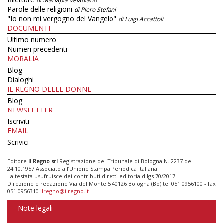
di Mariapia Veladiano
Parole delle religioni
di Piero Stefani
"Io non mi vergogno del Vangelo"
di Luigi Accattoli
DOCUMENTI
Ultimo numero
Numeri precedenti
MORALIA
Blog
Dialoghi
IL REGNO DELLE DONNE
Blog
NEWSLETTER
Iscriviti
EMAIL
Scrivici
Editore
Il Regno srl
Registrazione del Tribunale di Bologna N. 2237 del
24.10.1957 Associato all’Unione Stampa Periodica Italiana
La testata usufruisce dei contributi diretti editoria d.lgs 70/2017
Direzione e redazione Via del Monte 5 40126 Bologna (Bo) tel 051 0956100 - fax
051 0956310
ilregno@ilregno.it
Note legali