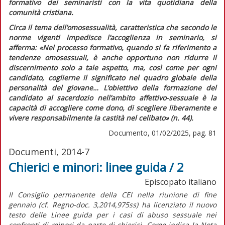
formativo dei seminaristi con la vita quotidiana della
comunità cristiana.
Circa il tema dell’omosessualità, caratteristica che secondo le
norme vigenti impedisce l’accoglienza in seminario, si
afferma:
«Nel processo formativo, quando si fa riferimento a
tendenze omosessuali, è anche opportuno non ridurre il
discernimento solo a tale aspetto, ma, così come per ogni
candidato, coglierne il significato nel quadro globale della
personalità del giovane…
L’obiettivo della formazione del
candidato al sacerdozio nell’ambito affettivo-sessuale è la
capacità di accogliere come dono, di scegliere liberamente e
vivere responsabilmente la castità nel celibato»
(n. 44).
Documento, 01/02/2025, pag. 81
Documenti, 2014-7
Chierici e minori: linee guida / 2
Episcopato italiano
Il Consiglio permanente della CEI nella riunione di fine
gennaio (cf. Regno-doc. 3,2014,975ss) ha licenziato il nuovo
testo delle Linee guida per i casi di abuso sessuale nei
confronti di minori da parte di chierici. Come indica la Nota