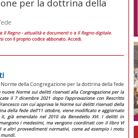
one per la dottrina della
fede
 a
Il Regno - attualità e documenti
o a
Il Regno digitale
.
si con il proprio codice abbonato.
Accedi.
ti
e Norme della Congregazione per la dottrina della fede
e nuove
Norme sui delitti riservati alla
Congregazione per la
icate il 7 dicembre 2021 dopo l’approvazione con
Rescritto
rancesco con cui approva le Norme sui delitti riservati della
ina della fede
dell’11 ottobre, viene modificato e aggiornato
 II, già emendato nel 2010 da Benedetto XVI. I delitti in
rimangono i medesimi, ma vengono coordinati con il libro VI
 e altri provvedimenti normativi, come ad esempio i motu
x mundi
.