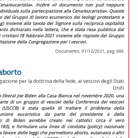
ena/eucaristia»
. Inoltre
«il documento non può neppure
dividuale sulla partecipazione alla Cena/eucaristia»
. Queste
o del Gruppo di lavoro ecumenico dei teologi protestanti e
ng)
Insieme alla tavola del Signore
sulla reciproca ospitalità
nto dichiarato nella lettera, che è stata resa pubblica dal
i cristiani l’8 febbraio 2021 insieme alle risposte del Gruppo
itazione della Congregazione per i vescovi.
Documento, 01/12/2021, pag. 686
 aborto
azione per la dottrina della fede, ai vescovi degli Stati
Uniti
co
liberal
Joe Biden alla Casa Bianca nel novembre 2020, una
parte di un gruppo di vescovi della Conferenza dei vescovi
ti (USCCB) è stata quella di trattare il problema della
munione eucaristica da parte del presidente e della
o di Biden avrebbe creato nei cattolici circa il vero
,183), e formulare una linea di condotta (
policy
) nazionale
 a favore delle leggi che permettono aborto, eutanasia o altri