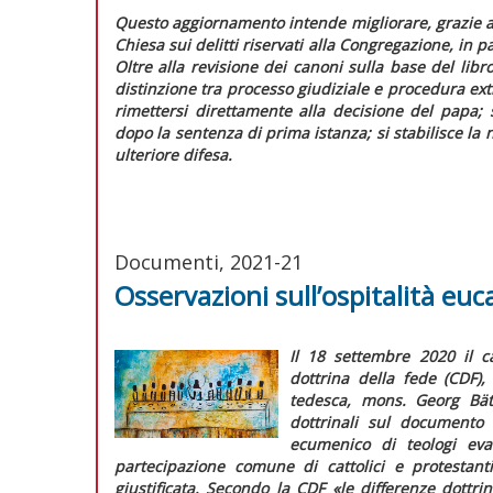
Questo aggiornamento intende migliorare, grazie all
Chiesa sui delitti riservati alla Congregazione, in p
Oltre alla revisione dei canoni sulla base del libr
distinzione tra processo giudiziale e procedura extra
rimettersi direttamente alla decisione del papa; 
dopo la sentenza di prima istanza; si stabilisce la 
ulteriore difesa.
Documenti, 2021-21
Osservazioni sull’ospitalità euca
Il 18 settembre 2020 il c
dottrina della fede (CDF),
tedesca, mons. Georg Bä
dottrinali sul documento
ecumenico di teologi eva
partecipazione comune di cattolici e protestant
giustificata. Secondo la CDF
«le differenze dottr