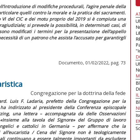
’introduzione di modifiche procedurali, l’agire penale della
articolare quelli contro la morale e la pratica dei sacramenti.
A
o VI del
CIC
e dei motu proprio del 2019 si è compiuta una
U
giudiziale; si prevede la possibilità, in determinati casi, di
N
sono modificati i termini per la presentazione dell’appello
Li
necessità di un patrono che assista l’accusato per garantirgli
Ri
Pa
"I
D
Documento, 01/02/2022, pag. 73
U
N
M
ristica
B
Di
Congregazione per la dottrina della fede
I
ard. Luis F. Ladaria, prefetto della Congregazione per la
B
 ha indirizzato al presidente della Conferenza episcopale
N
tzing, una lettera – accompagnata da delle
Osservazioni
Is
 «Insieme alla tavola del Signore» del Gruppo di lavoro
E
ngelici e cattolici in Germania –
per affermare che la
Sc
i all’eucaristia / Cena del Signore non è teologicamente
inali continuano a essere talmente importanti da escludere