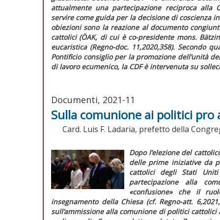
attualmente una partecipazione reciproca alla C
servire come guida per la decisione di coscienza in
obiezioni sono la reazione al documento congiunt
cattolici (ÖAK, di cui è co-presidente mons. Bätzi
eucaristica (
Regno-doc.
11,2020,358). Secondo qua
Pontificio consiglio per la promozione dell’unità de
di lavoro ecumenico, la CDF è intervenuta su sollec
Documenti, 2021-11
Sulla comunione ai politici pro
Card. Luis F. Ladaria, prefetto della Congreg
Dopo l’elezione del cattoli
delle prime iniziative da 
cattolici degli Stati Uni
partecipazione alla co
«confusione» che il ruol
insegnamento della Chiesa (cf.
Regno-att.
6,2021
sull’ammissione alla comunione di politici cattolici