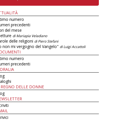
TTUALITÀ
ltimo numero
umeri precedenti
bri del mese
letture
di Mariapia Veladiano
role delle religioni
di Piero Stefani
o non mi vergogno del Vangelo"
di Luigi Accattoli
OCUMENTI
ltimo numero
umeri precedenti
ORALIA
log
aloghi
L REGNO DELLE DONNE
log
EWSLETTER
criviti
MAIL
rivici