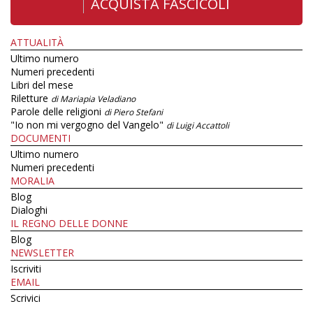
ACQUISTA FASCICOLI
ATTUALITÀ
Ultimo numero
Numeri precedenti
Libri del mese
Riletture
di Mariapia Veladiano
Parole delle religioni
di Piero Stefani
"Io non mi vergogno del Vangelo"
di Luigi Accattoli
DOCUMENTI
Ultimo numero
Numeri precedenti
MORALIA
Blog
Dialoghi
IL REGNO DELLE DONNE
Blog
NEWSLETTER
Iscriviti
EMAIL
Scrivici