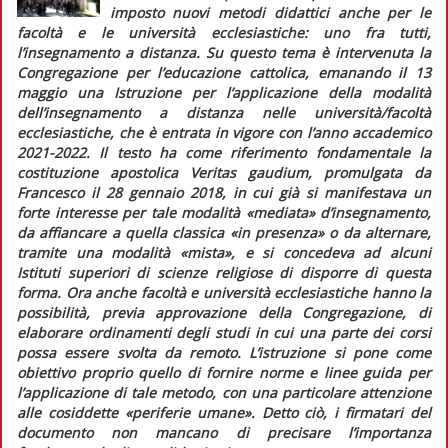
imposto nuovi metodi didattici anche per le
facoltà e le università ecclesiastiche: uno fra tutti,
l’insegnamento a distanza. Su questo tema è intervenuta la
Congregazione per l’educazione cattolica, emanando il 13
maggio una
Istruzione per l’applicazione della modalità
dell’insegnamento a distanza nelle università/facoltà
ecclesiastiche
, che è entrata in vigore con l’anno accademico
2021-2022. Il testo ha come riferimento fondamentale la
costituzione apostolica
Veritas gaudium
, promulgata da
Francesco il 28 gennaio 2018, in cui già si manifestava un
forte interesse per tale modalità «mediata» d’insegnamento,
da affiancare a quella classica «in presenza» o da alternare,
tramite una modalità «mista», e si concedeva ad alcuni
Istituti superiori di scienze religiose di disporre di questa
forma. Ora anche facoltà e università ecclesiastiche hanno la
possibilità, previa approvazione della Congregazione, di
elaborare ordinamenti degli studi in cui una parte dei corsi
possa essere svolta da remoto. L’istruzione si pone come
obiettivo proprio quello di fornire norme e linee guida per
l’applicazione di tale metodo, con una particolare attenzione
alle cosiddette «periferie umane». Detto ciò, i firmatari del
documento non mancano di precisare l’importanza