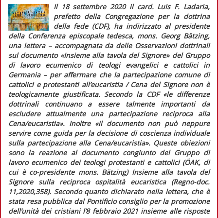
Il 18 settembre 2020 il card. Luis F. Ladaria,
prefetto della Congregazione per la dottrina
della fede (CDF), ha indirizzato al presidente
della Conferenza episcopale tedesca, mons. Georg Bätzing,
una lettera – accompagnata da delle
Osservazioni dottrinali
sul documento «Insieme alla tavola del Signore» del Gruppo
di lavoro ecumenico di teologi evangelici e cattolici in
Germania –
per affermare che la partecipazione comune di
cattolici e protestanti all’eucaristia / Cena del Signore non è
teologicamente giustificata. Secondo la CDF
«le differenze
dottrinali continuano a essere talmente importanti da
escludere attualmente una partecipazione reciproca alla
Cena/eucaristia»
. Inoltre
«il documento non può neppure
servire come guida per la decisione di coscienza individuale
sulla partecipazione alla Cena/eucaristia»
. Queste obiezioni
sono la reazione al documento congiunto del Gruppo di
lavoro ecumenico dei teologi protestanti e cattolici (ÖAK, di
cui è co-presidente mons. Bätzing)
Insieme alla tavola del
Signore
sulla reciproca ospitalità eucaristica (
Regno-doc.
11,2020,358). Secondo quanto dichiarato nella lettera, che è
stata resa pubblica dal Pontificio consiglio per la promozione
dell’unità dei cristiani l’8 febbraio 2021 insieme alle risposte