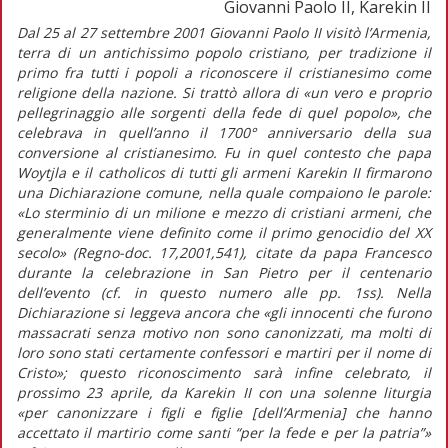
Giovanni Paolo II, Karekin II
Dal 25 al 27 settembre 2001 Giovanni Paolo II visitò l’Armenia,
terra di un antichissimo popolo cristiano, per tradizione il
primo fra tutti i popoli a riconoscere il cristianesimo come
religione della nazione. Si trattò allora di «un vero e proprio
pellegrinaggio alle sorgenti della fede di quel popolo», che
celebrava in quell’anno il 1700° anniversario della sua
conversione al cristianesimo. Fu in quel contesto che papa
Woytjla e il catholicos di tutti gli armeni Karekin II firmarono
una Dichiarazione comune, nella quale compaiono le parole:
«Lo sterminio di un milione e mezzo di cristiani armeni, che
generalmente viene definito come il primo genocidio del XX
secolo» (Regno-doc. 17,2001,541), citate da papa Francesco
durante la celebrazione in San Pietro per il centenario
dell’evento (cf. in questo numero alle pp. 1ss). Nella
Dichiarazione si leggeva ancora che «gli innocenti che furono
massacrati senza motivo non sono canonizzati, ma molti di
loro sono stati certamente confessori e martiri per il nome di
Cristo»; questo riconoscimento sarà infine celebrato, il
prossimo 23 aprile, da Karekin II con una solenne liturgia
«per canonizzare i figli e figlie [dell’Armenia] che hanno
accettato il martirio come santi “per la fede e per la patria”»