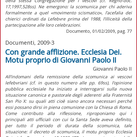
della stessa Congregazione per i vescovi (cf. Regno-doc.
17,1997,528ss). Ne emergono: la scomunica per chi aderiva
formalmente a quel «movimento scismatico», l’acefalia dei
chierici ordinati da Lefebvre prima del 1988, l’illiceità della
partecipazione alle loro celebrazioni.
Documento, 01/02/2009, pag. 77
Documenti, 2009-3
Con grande afflizione. Ecclesia Dei.
Motu proprio di Giovanni Paolo II
Giovanni Paolo II
All’indomani della remissione della scomunica ai vescovi
lefebvriani (cf. in questo numero alle pp. 69ss), l’opinione
pubblica ecclesiale ha iniziato a interrogarsi sulla nuova
situazione canonica e pastorale degli aderenti alla Fraternità
San Pio X: su quali atti cioè siano ancora necessari perché
essi possano dirsi in piena comunione con la Chiesa di Roma.
Come contributo alla riflessione, riproponiamo qui i
principali atti ufficiali con cui la Santa Sede aveva definito,
per tutto il periodo di durata della scomunica, tale
situazione: il decreto di scomunica, il motu proprio Ecclesia