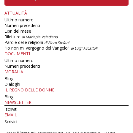
ATTUALITÀ
Ultimo numero
Numeri precedenti
Libri del mese
Riletture
di Mariapia Veladiano
Parole delle religioni
di Piero Stefani
"Io non mi vergogno del Vangelo"
di Luigi Accattoli
DOCUMENTI
Ultimo numero
Numeri precedenti
MORALIA
Blog
Dialoghi
IL REGNO DELLE DONNE
Blog
NEWSLETTER
Iscriviti
EMAIL
Scrivici
Editore
Il Regno srl
Registrazione del Tribunale di Bologna N. 2237 del