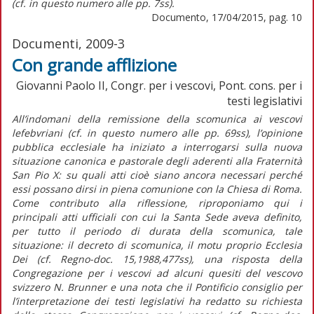
(cf. in questo numero alle pp. 7ss).
Documento, 17/04/2015, pag. 10
Documenti, 2009-3
Con grande afflizione
Giovanni Paolo II, Congr. per i vescovi, Pont. cons. per i
testi legislativi
All’indomani della remissione della scomunica ai vescovi
lefebvriani (cf. in questo numero alle pp. 69ss), l’opinione
pubblica ecclesiale ha iniziato a interrogarsi sulla nuova
situazione canonica e pastorale degli aderenti alla Fraternità
San Pio X: su quali atti cioè siano ancora necessari perché
essi possano dirsi in piena comunione con la Chiesa di Roma.
Come contributo alla riflessione, riproponiamo qui i
principali atti ufficiali con cui la Santa Sede aveva definito,
per tutto il periodo di durata della scomunica, tale
situazione: il decreto di scomunica, il motu proprio Ecclesia
Dei (cf. Regno-doc. 15,1988,477ss), una risposta della
Congregazione per i vescovi ad alcuni quesiti del vescovo
svizzero N. Brunner e una nota che il Pontificio consiglio per
l’interpretazione dei testi legislativi ha redatto su richiesta