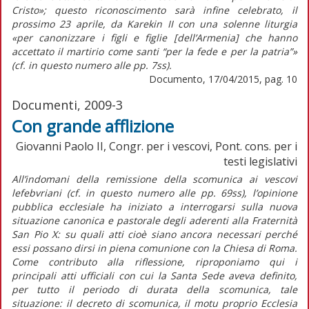
Cristo»; questo riconoscimento sarà infine celebrato, il
prossimo 23 aprile, da Karekin II con una solenne liturgia
«per canonizzare i figli e figlie [dell’Armenia] che hanno
accettato il martirio come santi “per la fede e per la patria”»
(cf. in questo numero alle pp. 7ss).
Documento, 17/04/2015, pag. 10
Documenti, 2009-3
Con grande afflizione
Giovanni Paolo II, Congr. per i vescovi, Pont. cons. per i
testi legislativi
All’indomani della remissione della scomunica ai vescovi
lefebvriani (cf. in questo numero alle pp. 69ss), l’opinione
pubblica ecclesiale ha iniziato a interrogarsi sulla nuova
situazione canonica e pastorale degli aderenti alla Fraternità
San Pio X: su quali atti cioè siano ancora necessari perché
essi possano dirsi in piena comunione con la Chiesa di Roma.
Come contributo alla riflessione, riproponiamo qui i
principali atti ufficiali con cui la Santa Sede aveva definito,
per tutto il periodo di durata della scomunica, tale
situazione: il decreto di scomunica, il motu proprio Ecclesia