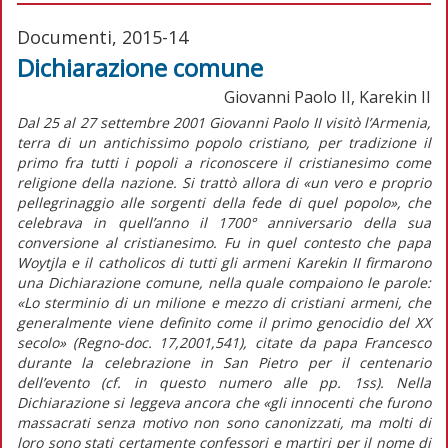
Documenti, 2015-14
Dichiarazione comune
Giovanni Paolo II, Karekin II
Dal 25 al 27 settembre 2001 Giovanni Paolo II visitò l’Armenia,
terra di un antichissimo popolo cristiano, per tradizione il
primo fra tutti i popoli a riconoscere il cristianesimo come
religione della nazione. Si trattò allora di «un vero e proprio
pellegrinaggio alle sorgenti della fede di quel popolo», che
celebrava in quell’anno il 1700° anniversario della sua
conversione al cristianesimo. Fu in quel contesto che papa
Woytjla e il catholicos di tutti gli armeni Karekin II firmarono
una Dichiarazione comune, nella quale compaiono le parole:
«Lo sterminio di un milione e mezzo di cristiani armeni, che
generalmente viene definito come il primo genocidio del XX
secolo» (Regno-doc. 17,2001,541), citate da papa Francesco
durante la celebrazione in San Pietro per il centenario
dell’evento (cf. in questo numero alle pp. 1ss). Nella
Dichiarazione si leggeva ancora che «gli innocenti che furono
massacrati senza motivo non sono canonizzati, ma molti di
loro sono stati certamente confessori e martiri per il nome di