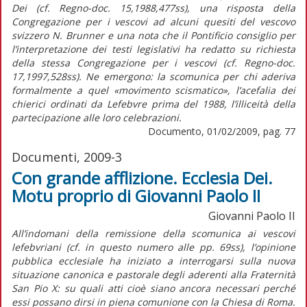
Dei (cf. Regno-doc. 15,1988,477ss), una risposta della
Congregazione per i vescovi ad alcuni quesiti del vescovo
svizzero N. Brunner e una nota che il Pontificio consiglio per
l’interpretazione dei testi legislativi ha redatto su richiesta
della stessa Congregazione per i vescovi (cf. Regno-doc.
17,1997,528ss). Ne emergono: la scomunica per chi aderiva
formalmente a quel «movimento scismatico», l’acefalia dei
chierici ordinati da Lefebvre prima del 1988, l’illiceità della
partecipazione alle loro celebrazioni.
Documento, 01/02/2009, pag. 77
Documenti, 2009-3
Con grande afflizione. Ecclesia Dei.
Motu proprio di Giovanni Paolo II
Giovanni Paolo II
All’indomani della remissione della scomunica ai vescovi
lefebvriani (cf. in questo numero alle pp. 69ss), l’opinione
pubblica ecclesiale ha iniziato a interrogarsi sulla nuova
situazione canonica e pastorale degli aderenti alla Fraternità
San Pio X: su quali atti cioè siano ancora necessari perché
essi possano dirsi in piena comunione con la Chiesa di Roma.