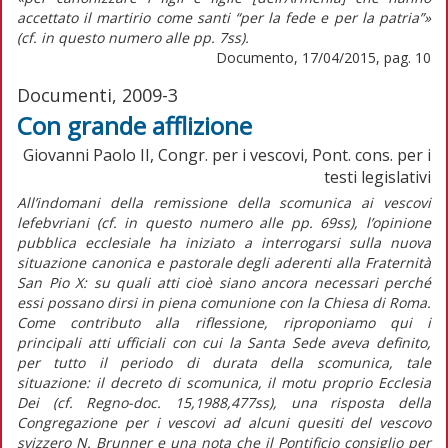
accettato il martirio come santi “per la fede e per la patria”»
(cf. in questo numero alle pp. 7ss).
Documento, 17/04/2015, pag. 10
Documenti, 2009-3
Con grande afflizione
Giovanni Paolo II, Congr. per i vescovi, Pont. cons. per i
testi legislativi
All’indomani della remissione della scomunica ai vescovi
lefebvriani (cf. in questo numero alle pp. 69ss), l’opinione
pubblica ecclesiale ha iniziato a interrogarsi sulla nuova
situazione canonica e pastorale degli aderenti alla Fraternità
San Pio X: su quali atti cioè siano ancora necessari perché
essi possano dirsi in piena comunione con la Chiesa di Roma.
Come contributo alla riflessione, riproponiamo qui i
principali atti ufficiali con cui la Santa Sede aveva definito,
per tutto il periodo di durata della scomunica, tale
situazione: il decreto di scomunica, il motu proprio Ecclesia
Dei (cf. Regno-doc. 15,1988,477ss), una risposta della
Congregazione per i vescovi ad alcuni quesiti del vescovo
svizzero N. Brunner e una nota che il Pontificio consiglio per