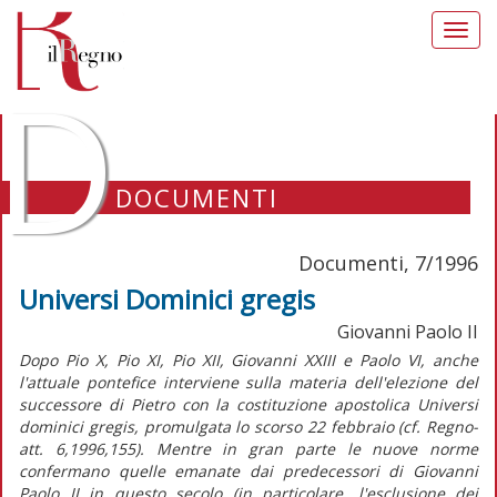
Toggl
navig
D
DOCUMENTI
Documenti, 7/1996
Universi Dominici gregis
Giovanni Paolo II
Dopo Pio X, Pio XI, Pio XII, Giovanni XXIII e Paolo VI, anche
l'attuale pontefice interviene sulla materia dell'elezione del
successore di Pietro con la costituzione apostolica Universi
dominici gregis, promulgata lo scorso 22 febbraio (cf. Regno-
att. 6,1996,155). Mentre in gran parte le nuove norme
confermano quelle emanate dai predecessori di Giovanni
Paolo II in questo secolo (in particolare, l'esclusione dei