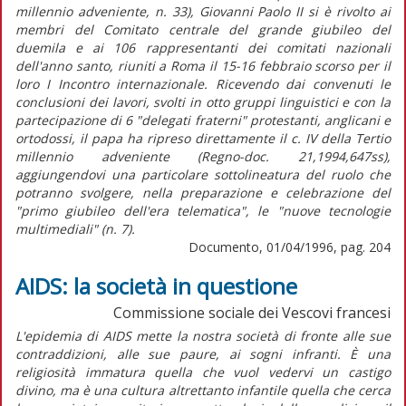
millennio adveniente, n. 33), Giovanni Paolo II si è rivolto ai
membri del Comitato centrale del grande giubileo del
duemila e ai 106 rappresentanti dei comitati nazionali
dell'anno santo, riuniti a Roma il 15-16 febbraio scorso per il
loro I Incontro internazionale. Ricevendo dai convenuti le
conclusioni dei lavori, svolti in otto gruppi linguistici e con la
partecipazione di 6 "delegati fraterni" protestanti, anglicani e
ortodossi, il papa ha ripreso direttamente il c. IV della Tertio
millennio adveniente (Regno-doc. 21,1994,647ss),
aggiungendovi una particolare sottolineatura del ruolo che
potranno svolgere, nella preparazione e celebrazione del
"primo giubileo dell'era telematica", le "nuove tecnologie
multimediali" (n. 7).
Documento, 01/04/1996, pag. 204
AIDS: la società in questione
Commissione sociale dei Vescovi francesi
L'epidemia di AIDS mette la nostra società di fronte alle sue
contraddizioni, alle sue paure, ai sogni infranti. È una
religiosità immatura quella che vuol vedervi un castigo
divino, ma è una cultura altrettanto infantile quella che cerca