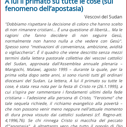
A lui il primato su tutte le cose (sul
fenomeno dell’apostasia)
Vescovi del Sudan
"Dobbiamo rispettare la decisione di coloro che hanno scelto
di non rimanere cristiani... È una questione di libertà... Ma le
ragioni che fanno decidere di non seguire Gesù,
normalmente non hanno nulla a che vedere con Gesù".
Spesso sono "motivazioni di convenienza, ambizione, avidità
o vigliaccheria". È il quadro che viene descritto senza mezzi
termini dalla lettera pastorale collettiva dei vescovi cattolici
del Sudan, approvata dall'Assemblea annuale plenaria –
Mangochi, Malawi, agosto 1995 – durante la quale, per la
prima volta dopo sette anni, si sono riuniti tutti gli ordinari
diocesani del Sudan. La lettera, A lui il primato su tutte le
cose, è stata resa nota per la festa di Cristo re (26.1.1995), a
cui s'ispira per rammentare i fondamenti ultimi della fede
cristiana – l'adesione alla persona di Cristo, "l'eroismo" che
tale sequela richiede, il richiamo evangelico alla povertà –
che non possono venir meno neppure nell'attuale momento
di dura prova vissuto dai cattolici sudanesi (cf. Regno-att.
4,1996,76). Se chi rinnega Cristo si macchia del peccato
d'"apostasia", è altrettanto vero che tutto il popolo di Dio