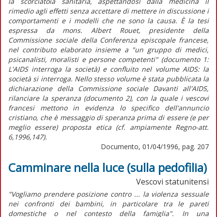
la scorciatoia sanitaria, aspettandosi dalla medicina il
rimedio agli effetti senza accettare di mettere in discussione i
comportamenti e i modelli che ne sono la causa. È la tesi
espressa da mons. Albert Rouet, presidente della
Commissione sociale della Conferenza episcopale francese,
nel contributo elaborato insieme a "un gruppo di medici,
psicanalisti, moralisti e persone competenti" (documento 1:
L'AIDS interroga la società) e confluito nel volume AIDS: la
società si interroga. Nello stesso volume è stata pubblicata la
dichiarazione della Commissione sociale Davanti all'AIDS,
rilanciare la speranza (documento 2), con la quale i vescovi
francesi mettono in evidenza lo specifico dell'annuncio
cristiano, che è messaggio di speranza prima di essere (e per
meglio essere) proposta etica (cf. ampiamente Regno-att.
6,1996,147).
Documento, 01/04/1996, pag. 207
Camminare nella luce (sulla pedofilia)
Vescovi statunitensi
"Vogliamo prendere posizione contro ... la violenza sessuale
nei confronti dei bambini, in particolare tra le pareti
domestiche o nel contesto della famiglia". In una