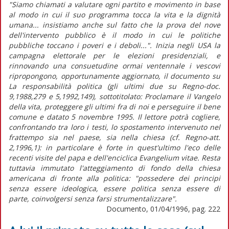
"Siamo chiamati a valutare ogni partito e movimento in base
al modo in cui il suo programma tocca la vita e la dignità
umana... insistiamo anche sul fatto che la prova del nove
dell'intervento pubblico è il modo in cui le politiche
pubbliche toccano i poveri e i deboli...". Inizia negli USA la
campagna elettorale per le elezioni presidenziali, e
rinnovando una consuetudine ormai ventennale i vescovi
ripropongono, opportunamente aggiornato, il documento su
La responsabilità politica (gli ultimi due su Regno-doc.
9,1988,279 e 5,1992,149), sottotitolato: Proclamare il Vangelo
della vita, proteggere gli ultimi fra di noi e perseguire il bene
comune e datato 5 novembre 1995. Il lettore potrà cogliere,
confrontando tra loro i testi, lo spostamento intervenuto nel
frattempo sia nel paese, sia nella chiesa (cf. Regno-att.
2,1996,1): in particolare è forte in quest'ultimo l'eco delle
recenti visite del papa e dell'enciclica Evangelium vitae. Resta
tuttavia immutato l'atteggiamento di fondo della chiesa
americana di fronte alla politica: "possedere dei principi
senza essere ideologica, essere politica senza essere di
parte, coinvolgersi senza farsi strumentalizzare".
Documento, 01/04/1996, pag. 222