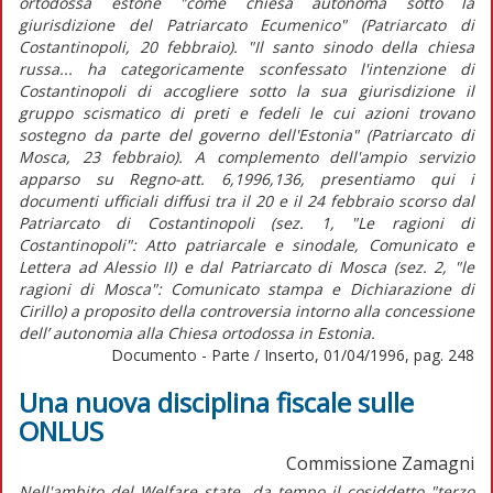
ortodossa estone "come chiesa autonoma sotto la
giurisdizione del Patriarcato Ecumenico" (Patriarcato di
Costantinopoli, 20 febbraio). "Il santo sinodo della chiesa
russa... ha categoricamente sconfessato l'intenzione di
Costantinopoli di accogliere sotto la sua giurisdizione il
gruppo scismatico di preti e fedeli le cui azioni trovano
sostegno da parte del governo dell'Estonia" (Patriarcato di
Mosca, 23 febbraio). A complemento dell'ampio servizio
apparso su Regno-att. 6,1996,136, presentiamo qui i
documenti ufficiali diffusi tra il 20 e il 24 febbraio scorso dal
Patriarcato di Costantinopoli (sez. 1, "Le ragioni di
Costantinopoli": Atto patriarcale e sinodale, Comunicato e
Lettera ad Alessio II) e dal Patriarcato di Mosca (sez. 2, "le
ragioni di Mosca": Comunicato stampa e Dichiarazione di
Cirillo) a proposito della controversia intorno alla concessione
dell’ autonomia alla Chiesa ortodossa in Estonia.
Documento - Parte / Inserto, 01/04/1996, pag. 248
Una nuova disciplina fiscale sulle
ONLUS
Commissione Zamagni
Nell'ambito del Welfare state, da tempo il cosiddetto "terzo