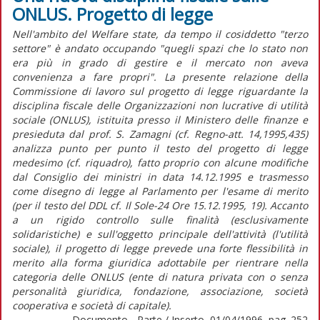
ONLUS. Progetto di legge
Nell'ambito del Welfare state, da tempo il cosiddetto "terzo
settore" è andato occupando "quegli spazi che lo stato non
era più in grado di gestire e il mercato non aveva
convenienza a fare propri". La presente relazione della
Commissione di lavoro sul progetto di legge riguardante la
disciplina fiscale delle Organizzazioni non lucrative di utilità
sociale (ONLUS), istituita presso il Ministero delle finanze e
presieduta dal prof. S. Zamagni (cf. Regno-att. 14,1995,435)
analizza punto per punto il testo del progetto di legge
medesimo (cf. riquadro), fatto proprio con alcune modifiche
dal Consiglio dei ministri in data 14.12.1995 e trasmesso
come disegno di legge al Parlamento per l'esame di merito
(per il testo del DDL cf. Il Sole-24 Ore 15.12.1995, 19). Accanto
a un rigido controllo sulle finalità (esclusivamente
solidaristiche) e sull'oggetto principale dell'attività (l'utilità
sociale), il progetto di legge prevede una forte flessibilità in
merito alla forma giuridica adottabile per rientrare nella
categoria delle ONLUS (ente di natura privata con o senza
personalità giuridica, fondazione, associazione, società
cooperativa e società di capitale).
Documento - Parte / Inserto, 01/04/1996, pag. 252