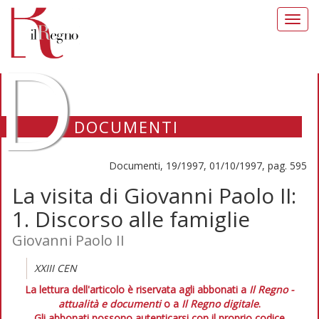
Toggl
navig
D
DOCUMENTI
Documenti, 19/1997, 01/10/1997, pag. 595
La visita di Giovanni Paolo II:
1. Discorso alle famiglie
Giovanni Paolo II
XXIII CEN
La lettura dell'articolo è riservata agli abbonati a
Il Regno -
attualità e documenti
o a
Il Regno digitale
.
Gli abbonati possono autenticarsi con il proprio codice