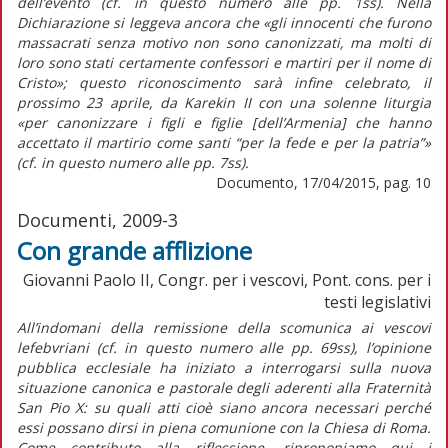
dell’evento (cf. in questo numero alle pp. 1ss). Nella
Dichiarazione si leggeva ancora che «gli innocenti che furono
massacrati senza motivo non sono canonizzati, ma molti di
loro sono stati certamente confessori e martiri per il nome di
Cristo»; questo riconoscimento sarà infine celebrato, il
prossimo 23 aprile, da Karekin II con una solenne liturgia
«per canonizzare i figli e figlie [dell’Armenia] che hanno
accettato il martirio come santi “per la fede e per la patria”»
(cf. in questo numero alle pp. 7ss).
Documento, 17/04/2015, pag. 10
Documenti, 2009-3
Con grande afflizione
Giovanni Paolo II, Congr. per i vescovi, Pont. cons. per i
testi legislativi
All’indomani della remissione della scomunica ai vescovi
lefebvriani (cf. in questo numero alle pp. 69ss), l’opinione
pubblica ecclesiale ha iniziato a interrogarsi sulla nuova
situazione canonica e pastorale degli aderenti alla Fraternità
San Pio X: su quali atti cioè siano ancora necessari perché
essi possano dirsi in piena comunione con la Chiesa di Roma.
Come contributo alla riflessione, riproponiamo qui i