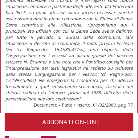
pubblica ecclesiale ha iniziato a interrogarsi sulla nuova
situazione canonica e pastorale degli aderenti alla Fraternità
San Pio X: su quali atti cioè siano ancora necessari perché
essi possano dirsi in piena comunione con la Chiesa di Roma.
Come contributo alla riflessione, riproponiamo qui i
principali atti ufficiali con cui la Santa Sede aveva definito,
per tutto il periodo di durata della scomunica, tale
situazione: il decreto di scomunica, il motu proprio Ecclesia
Dei (cf. Regno-doc. 15,1988,477ss), una risposta della
Congregazione per i vescovi ad alcuni quesiti del vescovo
svizzero N. Brunner e una nota che il Pontificio consiglio per
l’interpretazione dei testi legislativi ha redatto su richiesta
della stessa Congregazione per i vescovi (cf. Regno-doc.
17,1997,528ss). Ne emergono: la scomunica per chi aderiva
formalmente a quel «movimento scismatico», l’acefalia dei
chierici ordinati da Lefebvre prima del 1988, l’illiceità della
partecipazione alle loro celebrazioni.
Documento - Parte / Inserto, 01/02/2009, pag. 77
ABBONATI ON-LINE