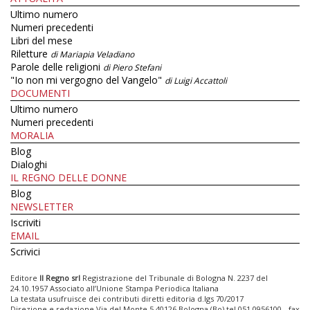
Ultimo numero
Numeri precedenti
Libri del mese
Riletture
di Mariapia Veladiano
Parole delle religioni
di Piero Stefani
"Io non mi vergogno del Vangelo"
di Luigi Accattoli
DOCUMENTI
Ultimo numero
Numeri precedenti
MORALIA
Blog
Dialoghi
IL REGNO DELLE DONNE
Blog
NEWSLETTER
Iscriviti
EMAIL
Scrivici
Editore
Il Regno srl
Registrazione del Tribunale di Bologna N. 2237 del
24.10.1957 Associato all’Unione Stampa Periodica Italiana
La testata usufruisce dei contributi diretti editoria d.lgs 70/2017
Direzione e redazione Via del Monte 5 40126 Bologna (Bo) tel 051 0956100 - fax