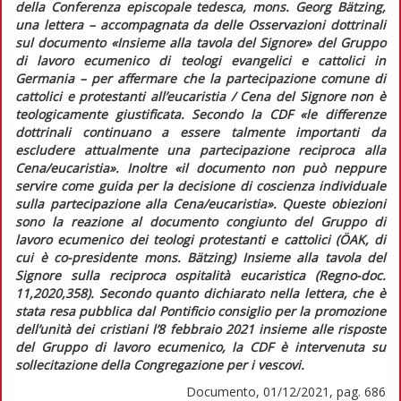
della Conferenza episcopale tedesca, mons. Georg Bätzing,
una lettera – accompagnata da delle
Osservazioni dottrinali
sul documento «Insieme alla tavola del Signore» del Gruppo
di lavoro ecumenico di teologi evangelici e cattolici in
Germania –
per affermare che la partecipazione comune di
cattolici e protestanti all’eucaristia / Cena del Signore non è
teologicamente giustificata. Secondo la CDF
«le differenze
dottrinali continuano a essere talmente importanti da
escludere attualmente una partecipazione reciproca alla
Cena/eucaristia»
. Inoltre
«il documento non può neppure
servire come guida per la decisione di coscienza individuale
sulla partecipazione alla Cena/eucaristia»
. Queste obiezioni
sono la reazione al documento congiunto del Gruppo di
lavoro ecumenico dei teologi protestanti e cattolici (ÖAK, di
cui è co-presidente mons. Bätzing)
Insieme alla tavola del
Signore
sulla reciproca ospitalità eucaristica (
Regno-doc.
11,2020,358). Secondo quanto dichiarato nella lettera, che è
stata resa pubblica dal Pontificio consiglio per la promozione
dell’unità dei cristiani l’8 febbraio 2021 insieme alle risposte
del Gruppo di lavoro ecumenico, la CDF è intervenuta su
sollecitazione della Congregazione per i vescovi.
Documento, 01/12/2021, pag. 686