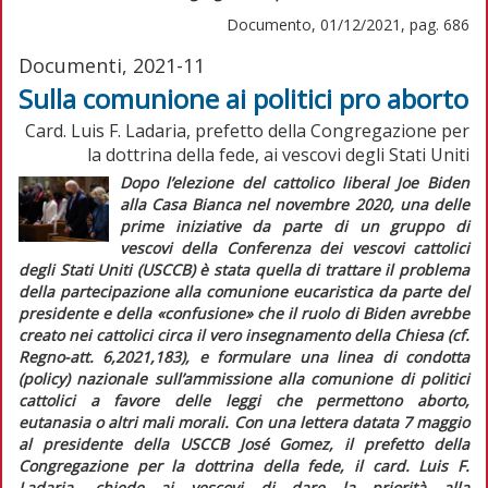
Documento, 01/12/2021, pag. 686
Documenti, 2021-11
Sulla comunione ai politici pro aborto
Card. Luis F. Ladaria, prefetto della Congregazione per
la dottrina della fede, ai vescovi degli Stati Uniti
Dopo l’elezione del cattolico
liberal
Joe Biden
alla Casa Bianca nel novembre 2020, una delle
prime iniziative da parte di un gruppo di
vescovi della Conferenza dei vescovi cattolici
degli Stati Uniti (USCCB) è stata quella di trattare il problema
della partecipazione alla comunione eucaristica da parte del
presidente e della «confusione» che il ruolo di Biden avrebbe
creato nei cattolici circa il vero insegnamento della Chiesa (cf.
Regno-att.
6,2021,183), e formulare una linea di condotta
(
policy
) nazionale sull’ammissione alla comunione di politici
cattolici a favore delle leggi che permettono aborto,
eutanasia o altri mali morali. Con una lettera datata 7 maggio
al presidente della USCCB José Gomez, il prefetto della
Congregazione per la dottrina della fede, il card. Luis F.
Ladaria, chiede ai vescovi di dare la priorità alla