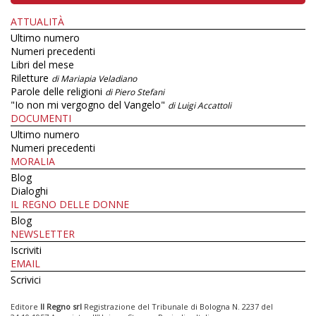
ATTUALITÀ
Ultimo numero
Numeri precedenti
Libri del mese
Riletture
di Mariapia Veladiano
Parole delle religioni
di Piero Stefani
"Io non mi vergogno del Vangelo"
di Luigi Accattoli
DOCUMENTI
Ultimo numero
Numeri precedenti
MORALIA
Blog
Dialoghi
IL REGNO DELLE DONNE
Blog
NEWSLETTER
Iscriviti
EMAIL
Scrivici
Editore
Il Regno srl
Registrazione del Tribunale di Bologna N. 2237 del