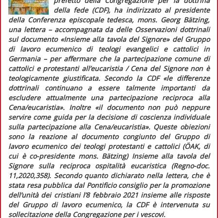
prefetto della Congregazione per la dottrina
della fede (CDF), ha indirizzato al presidente
della Conferenza episcopale tedesca, mons. Georg Bätzing,
una lettera – accompagnata da delle
Osservazioni dottrinali
sul documento «Insieme alla tavola del Signore» del Gruppo
di lavoro ecumenico di teologi evangelici e cattolici in
Germania –
per affermare che la partecipazione comune di
cattolici e protestanti all’eucaristia / Cena del Signore non è
teologicamente giustificata. Secondo la CDF
«le differenze
dottrinali continuano a essere talmente importanti da
escludere attualmente una partecipazione reciproca alla
Cena/eucaristia»
. Inoltre
«il documento non può neppure
servire come guida per la decisione di coscienza individuale
sulla partecipazione alla Cena/eucaristia»
. Queste obiezioni
sono la reazione al documento congiunto del Gruppo di
lavoro ecumenico dei teologi protestanti e cattolici (ÖAK, di
cui è co-presidente mons. Bätzing)
Insieme alla tavola del
Signore
sulla reciproca ospitalità eucaristica (
Regno-doc.
11,2020,358). Secondo quanto dichiarato nella lettera, che è
stata resa pubblica dal Pontificio consiglio per la promozione
dell’unità dei cristiani l’8 febbraio 2021 insieme alle risposte
del Gruppo di lavoro ecumenico, la CDF è intervenuta su
sollecitazione della Congregazione per i vescovi.