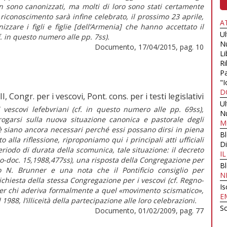
 sono canonizzati, ma molti di loro sono stati certamente
 riconoscimento sarà infine celebrato, il prossimo 23 aprile,
A
zzare i figli e figlie [dell’Armenia] che hanno accettato il
U
f. in questo numero alle pp. 7ss).
N
Documento, 17/04/2015, pag. 10
Li
Ri
Pa
"I
D
, Congr. per i vescovi, Pont. cons. per i testi legislativi
U
 vescovi lefebvriani (cf. in questo numero alle pp. 69ss),
N
rrogarsi sulla nuova situazione canonica e pastorale degli
M
ioè siano ancora necessari perché essi possano dirsi in piena
B
la riflessione, riproponiamo qui i principali atti ufficiali
Di
eriodo di durata della scomunica, tale situazione: il decreto
I
no-doc. 15,1988,477ss), una risposta della Congregazione per
B
o N. Brunner e una nota che il Pontificio consiglio per
N
 richiesta della stessa Congregazione per i vescovi (cf. Regno-
Is
er chi aderiva formalmente a quel «movimento scismatico»,
E
 1988, l’illiceità della partecipazione alle loro celebrazioni.
Sc
Documento, 01/02/2009, pag. 77