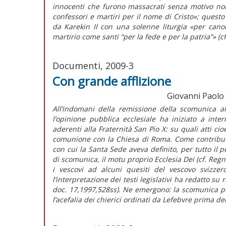
innocenti che furono massacrati senza motivo non
confessori e martiri per il nome di Cristo»; questo
da Karekin II con una solenne liturgia «per canoni
martirio come santi “per la fede e per la patria”» (c
Documenti, 2009-3
Con grande afflizione
Giovanni Paolo II
All’indomani della remissione della scomunica ai
l’opinione pubblica ecclesiale ha iniziato a inte
aderenti alla Fraternità San Pio X: su quali atti c
comunione con la Chiesa di Roma. Come contributo al
con cui la Santa Sede aveva definito, per tutto il p
di scomunica, il motu proprio Ecclesia Dei (cf. Reg
i vescovi ad alcuni quesiti del vescovo svizzer
l’interpretazione dei testi legislativi ha redatto su
doc. 17,1997,528ss). Ne emergono: la scomunica p
l’acefalia dei chierici ordinati da Lefebvre prima del