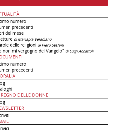
TTUALITÀ
ltimo numero
umeri precedenti
bri del mese
letture
di Mariapia Veladiano
role delle religioni
di Piero Stefani
o non mi vergogno del Vangelo"
di Luigi Accattoli
OCUMENTI
ltimo numero
umeri precedenti
ORALIA
log
aloghi
L REGNO DELLE DONNE
log
EWSLETTER
criviti
MAIL
rivici