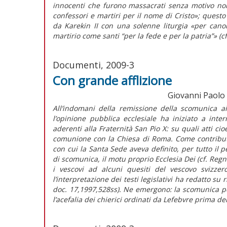
innocenti che furono massacrati senza motivo non
confessori e martiri per il nome di Cristo»; questo
da Karekin II con una solenne liturgia «per canoni
martirio come santi “per la fede e per la patria”» (c
Documenti, 2009-3
Con grande afflizione
Giovanni Paolo II
All’indomani della remissione della scomunica ai
l’opinione pubblica ecclesiale ha iniziato a inte
aderenti alla Fraternità San Pio X: su quali atti c
comunione con la Chiesa di Roma. Come contributo al
con cui la Santa Sede aveva definito, per tutto il p
di scomunica, il motu proprio Ecclesia Dei (cf. Reg
i vescovi ad alcuni quesiti del vescovo svizzer
l’interpretazione dei testi legislativi ha redatto su
doc. 17,1997,528ss). Ne emergono: la scomunica p
l’acefalia dei chierici ordinati da Lefebvre prima del