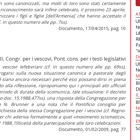
 sono canonizzati, ma molti di loro sono stati certamente
 riconoscimento sarà infine celebrato, il prossimo 23 aprile,
A
zzare i figli e figlie [dell’Armenia] che hanno accettato il
U
f. in questo numero alle pp. 7ss).
N
Documento, 17/04/2015, pag. 10
Li
Ri
Pa
"I
D
, Congr. per i vescovi, Pont. cons. per i testi legislativi
U
 vescovi lefebvriani (cf. in questo numero alle pp. 69ss),
N
rrogarsi sulla nuova situazione canonica e pastorale degli
M
ioè siano ancora necessari perché essi possano dirsi in piena
B
la riflessione, riproponiamo qui i principali atti ufficiali
Di
eriodo di durata della scomunica, tale situazione: il decreto
I
no-doc. 15,1988,477ss), una risposta della Congregazione per
B
o N. Brunner e una nota che il Pontificio consiglio per
N
 richiesta della stessa Congregazione per i vescovi (cf. Regno-
Is
er chi aderiva formalmente a quel «movimento scismatico»,
E
 1988, l’illiceità della partecipazione alle loro celebrazioni.
Sc
Documento, 01/02/2009, pag. 77