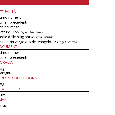
TTUALITÀ
ltimo numero
umeri precedenti
bri del mese
letture
di Mariapia Veladiano
role delle religioni
di Piero Stefani
o non mi vergogno del Vangelo"
di Luigi Accattoli
OCUMENTI
ltimo numero
umeri precedenti
ORALIA
log
aloghi
L REGNO DELLE DONNE
log
EWSLETTER
criviti
MAIL
rivici