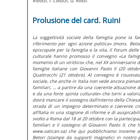
Ribolzi, I. Colozzi, G. Rossi.
Prolusione del card. Ruini
La soggettività sociale della famiglia pone la f
riferimento per ogni azione politica» (mons. Bet
episcopale per la famiglia e la vita, il Forum delle 
culturale hanno promosso il convegno «La famigli
momento di un «trittico» che, nel XX anniversario d
famiglie italiane con Giovanni Paolo II (20 ottob
Quattrocchi (21 ottobre). Al convegno è risuonata
sociale, che anche in Italia non vede ancora pienam
familiari, … a partire da una coerente attuazione de
e da una forte spinta culturale» che torni a valori
dovrà mancare il sostegno dall’interno della Chies
strada di un impegno determinato e coerente cir
all’Italia in una stagione di riforme e di auspicabil
svolto a Roma dal 18 al 20 ottobre con la partecipazi
familiari e il sostegno di Giovanni Paolo II, che 
www.vatican.va) che qui pubblichiamo insieme al
Betori (stampe da supporti magnetici in nostro 