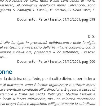
la Prolusione del card. Ruini e alle Conclusioni di mons.
possesso). Al convegno, aperto da mons. Lafranconi, sono
giardo, S. Zamagni, L. Caselli, M. Martini, G. Della Torre, L.
Documento - Parte / Inserto, 01/10/2001, pag. 598
D. S.
di alle famiglie In prossimità dell�incontro delle famiglie
el ventesimo anniversario della Familiaris consortio, con la
�amore e della vita, presentata il 22 settembre, i vescovi
e,...
Documento - Parte / Inserto, 01/10/2001, pag. 600
donne
la dottrina della fede, per il culto divino e per il clero
l diaconato, «non è lecito» organizzare e attivare «corsi
are eventuali candidate all'ordinazione. È questo il succo di
ttembre a firma dei cardd. Ratzinger, Medina Estévez e
e locali si faccia riferimento, ma una calorosa esortazione
no ai propri fedeli e applichino «diligentemente la suindicata