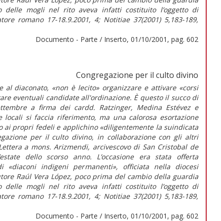
o delle mogli nel rito aveva infatti costituito l’oggetto di
tore romano 17-18.9.2001, 4; Notitiae 37(2001) 5,183-189,
Documento - Parte / Inserto, 01/10/2001, pag. 602
Congregazione per il culto divino
l diaconato, «non è lecito» organizzare e attivare «corsi
are eventuali candidate all'ordinazione. È questo il succo di
ttembre a firma dei cardd. Ratzinger, Medina Estévez e
e locali si faccia riferimento, ma una calorosa esortazione
no ai propri fedeli e applichino «diligentemente la suindicata
azione per il culto divino, in collaborazione con gli altri
 Lettera a mons. Arizmendi, arcivescovo di San Cristobal de
estate dello scorso anno. L’occasione era stata offerta
di «diaconi indigeni permanenti», officiata nella diocesi
tore Raúl Vera López, poco prima del cambio della guardia
o delle mogli nel rito aveva infatti costituito l’oggetto di
tore romano 17-18.9.2001, 4; Notitiae 37(2001) 5,183-189,
Documento - Parte / Inserto, 01/10/2001, pag. 602