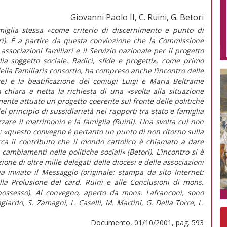
Giovanni Paolo II, C. Ruini, G. Betori
amiglia stessa «come criterio di discernimento e punto di
ori). È a partire da questa convinzione che la Commissione
associazioni familiari e il Servizio nazionale per il progetto
a soggetto sociale. Radici, sfide e progetti», come primo
ella Familiaris consortio, ha compreso anche l’incontro delle
re) e la beatificazione dei coniugi Luigi e Maria Beltrame
 chiara e netta la richiesta di una «svolta alla situazione
ente attuato un progetto coerente sul fronte delle politiche
l principio di sussidiarietà nei rapporti tra stato e famiglia
zzare il matrimonio e la famiglia (Ruini). Una svolta cui non
a: «questo convegno è pertanto un punto di non ritorno sulla
ca il contributo che il mondo cattolico è chiamato a dare
i cambiamenti nelle politiche sociali» (Betori). L’incontro si è
one di oltre mille delegati delle diocesi e delle associazioni
ha inviato il Messaggio (originale: stampa da sito Internet:
la Prolusione del card. Ruini e alle Conclusioni di mons.
possesso). Al convegno, aperto da mons. Lafranconi, sono
giardo, S. Zamagni, L. Caselli, M. Martini, G. Della Torre, L.
Documento, 01/10/2001, pag. 593