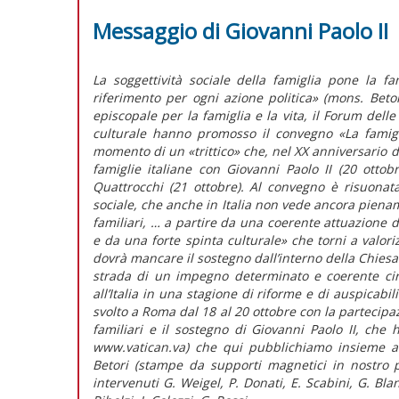
Messaggio di Giovanni Paolo II
La soggettività sociale della famiglia pone la f
riferimento per ogni azione politica» (mons. Bet
episcopale per la famiglia e la vita, il Forum delle 
culturale hanno promosso il convegno «La famigli
momento di un «trittico» che, nel XX anniversario d
famiglie italiane con Giovanni Paolo II (20 ottob
Quattrocchi (21 ottobre). Al convegno è risuonata
sociale, che anche in Italia non vede ancora pienam
familiari, … a partire da una coerente attuazione de
e da una forte spinta culturale» che torni a valori
dovrà mancare il sostegno dall’interno della Chies
strada di un impegno determinato e coerente cir
all’Italia in una stagione di riforme e di auspicabil
svolto a Roma dal 18 al 20 ottobre con la partecipazi
familiari e il sostegno di Giovanni Paolo II, che 
www.vatican.va) che qui pubblichiamo insieme al
Betori (stampe da supporti magnetici in nostro 
intervenuti G. Weigel, P. Donati, E. Scabini, G. Blan