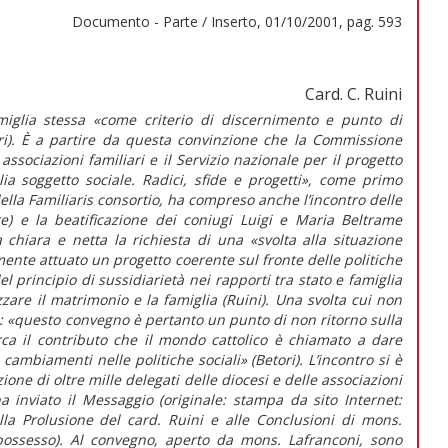
Documento - Parte / Inserto, 01/10/2001, pag. 593
Card. C. Ruini
amiglia stessa «come criterio di discernimento e punto di
ori). È a partire da questa convinzione che la Commissione
associazioni familiari e il Servizio nazionale per il progetto
a soggetto sociale. Radici, sfide e progetti», come primo
ella Familiaris consortio, ha compreso anche l’incontro delle
re) e la beatificazione dei coniugi Luigi e Maria Beltrame
 chiara e netta la richiesta di una «svolta alla situazione
ente attuato un progetto coerente sul fronte delle politiche
l principio di sussidiarietà nei rapporti tra stato e famiglia
zzare il matrimonio e la famiglia (Ruini). Una svolta cui non
a: «questo convegno è pertanto un punto di non ritorno sulla
ca il contributo che il mondo cattolico è chiamato a dare
i cambiamenti nelle politiche sociali» (Betori). L’incontro si è
one di oltre mille delegati delle diocesi e delle associazioni
ha inviato il Messaggio (originale: stampa da sito Internet:
la Prolusione del card. Ruini e alle Conclusioni di mons.
possesso). Al convegno, aperto da mons. Lafranconi, sono