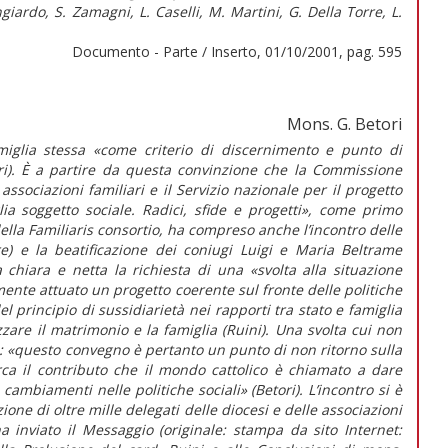
giardo, S. Zamagni, L. Caselli, M. Martini, G. Della Torre, L.
Documento - Parte / Inserto, 01/10/2001, pag. 595
Mons. G. Betori
amiglia stessa «come criterio di discernimento e punto di
ori). È a partire da questa convinzione che la Commissione
associazioni familiari e il Servizio nazionale per il progetto
a soggetto sociale. Radici, sfide e progetti», come primo
ella Familiaris consortio, ha compreso anche l’incontro delle
re) e la beatificazione dei coniugi Luigi e Maria Beltrame
 chiara e netta la richiesta di una «svolta alla situazione
ente attuato un progetto coerente sul fronte delle politiche
l principio di sussidiarietà nei rapporti tra stato e famiglia
zzare il matrimonio e la famiglia (Ruini). Una svolta cui non
a: «questo convegno è pertanto un punto di non ritorno sulla
ca il contributo che il mondo cattolico è chiamato a dare
i cambiamenti nelle politiche sociali» (Betori). L’incontro si è
one di oltre mille delegati delle diocesi e delle associazioni
ha inviato il Messaggio (originale: stampa da sito Internet: