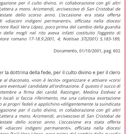
azione per il culto divino, in collaborazione con gli altri
 Lettera a mons. Arizmendi, arcivescovo di San Cristobal de
estate dello scorso anno. L’occasione era stata offerta
di «diaconi indigeni permanenti», officiata nella diocesi
tore Raúl Vera López, poco prima del cambio della guardia
o delle mogli nel rito aveva infatti costituito l’oggetto di
tore romano 17-18.9.2001, 4; Notitiae 37(2001) 5,183-189,
Documento, 01/10/2001, pag. 602
la dottrina della fede, per il culto divino e per il clero
l diaconato, «non è lecito» organizzare e attivare «corsi
are eventuali candidate all'ordinazione. È questo il succo di
ttembre a firma dei cardd. Ratzinger, Medina Estévez e
e locali si faccia riferimento, ma una calorosa esortazione
no ai propri fedeli e applichino «diligentemente la suindicata
azione per il culto divino, in collaborazione con gli altri
 Lettera a mons. Arizmendi, arcivescovo di San Cristobal de
estate dello scorso anno. L’occasione era stata offerta
di «diaconi indigeni permanenti», officiata nella diocesi
tore Raúl Vera López, poco prima del cambio della guardia