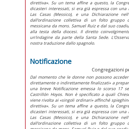
direttiva». Su un tema affine a questo, la Congreg
dicasteri interessati, si era già espressa con una
Las Casas (Messico), e una Dichiarazione nell’
dall’ordinazione collettiva di un folto gruppo 
messicana da mons. Samuel Ruiz e dal suo coadiu
alla testa della diocesi. Il diretto coinvolgiment
un’indagine da parte della Santa Sede. L'Osserva
nostra traduzione dallo spagnolo.
Notificazione
Congregazioni per 
Dal momento che le donne non possono accedere a
direttamente o indirettamente finalizzati» a prepar
una breve Notificazione emessa lo scorso 17 se
Castrillón Hoyos. Non è specificato a quali Chies
viene rivolta ai «singoli ordinari» affinché spieghi
direttiva». Su un tema affine a questo, la Congreg
dicasteri interessati, si era già espressa con una
Las Casas (Messico), e una Dichiarazione nell’
dall’ordinazione collettiva di un folto gruppo 
messicana da mons. Samuel Ruiz e dal suo coadiu