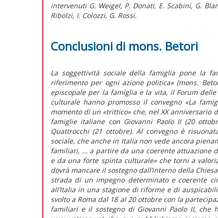
intervenuti G. Weigel, P. Donati, E. Scabini, G. Blan
Ribolzi, I. Colozzi, G. Rossi.
Conclusioni di mons. Betori
La soggettività sociale della famiglia pone la f
riferimento per ogni azione politica» (mons. Bet
episcopale per la famiglia e la vita, il Forum delle 
culturale hanno promosso il convegno «La famigli
momento di un «trittico» che, nel XX anniversario d
famiglie italiane con Giovanni Paolo II (20 ottob
Quattrocchi (21 ottobre). Al convegno è risuonata
sociale, che anche in Italia non vede ancora pienam
familiari, … a partire da una coerente attuazione de
e da una forte spinta culturale» che torni a valori
dovrà mancare il sostegno dall’interno della Chies
strada di un impegno determinato e coerente cir
all’Italia in una stagione di riforme e di auspicabil
svolto a Roma dal 18 al 20 ottobre con la partecipazi
familiari e il sostegno di Giovanni Paolo II, che 