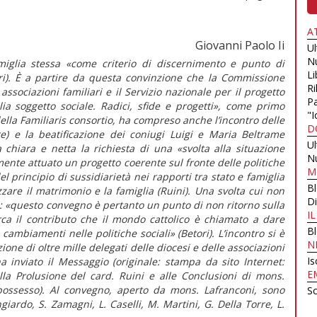
A
Giovanni Paolo Ii
U
N
amiglia stessa «come criterio di discernimento e punto di
Li
ori). È a partire da questa convinzione che la Commissione
Ri
associazioni familiari e il Servizio nazionale per il progetto
Pa
a soggetto sociale. Radici, sfide e progetti», come primo
"I
ella Familiaris consortio, ha compreso anche l’incontro delle
D
re) e la beatificazione dei coniugi Luigi e Maria Beltrame
U
 chiara e netta la richiesta di una «svolta alla situazione
N
ente attuato un progetto coerente sul fronte delle politiche
M
l principio di sussidiarietà nei rapporti tra stato e famiglia
B
zzare il matrimonio e la famiglia (Ruini). Una svolta cui non
Di
a: «questo convegno è pertanto un punto di non ritorno sulla
I
ca il contributo che il mondo cattolico è chiamato a dare
B
i cambiamenti nelle politiche sociali» (Betori). L’incontro si è
N
one di oltre mille delegati delle diocesi e delle associazioni
Is
ha inviato il Messaggio (originale: stampa da sito Internet:
E
la Prolusione del card. Ruini e alle Conclusioni di mons.
possesso). Al convegno, aperto da mons. Lafranconi, sono
Sc
giardo, S. Zamagni, L. Caselli, M. Martini, G. Della Torre, L.