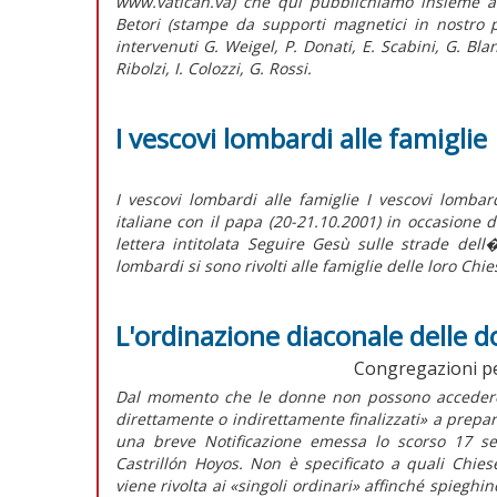
www.vatican.va) che qui pubblichiamo insieme al
Betori (stampe da supporti magnetici in nostro 
intervenuti G. Weigel, P. Donati, E. Scabini, G. Blan
Ribolzi, I. Colozzi, G. Rossi.
I vescovi lombardi alle famiglie
I vescovi lombardi alle famiglie I vescovi lombar
italiane con il papa (20-21.10.2001) in occasione d
lettera intitolata Seguire Gesù sulle strade dell
lombardi si sono rivolti alle famiglie delle loro Chies
L'ordinazione diaconale delle 
Congregazioni per 
Dal momento che le donne non possono accedere a
direttamente o indirettamente finalizzati» a prepar
una breve Notificazione emessa lo scorso 17 se
Castrillón Hoyos. Non è specificato a quali Chies
viene rivolta ai «singoli ordinari» affinché spieghi