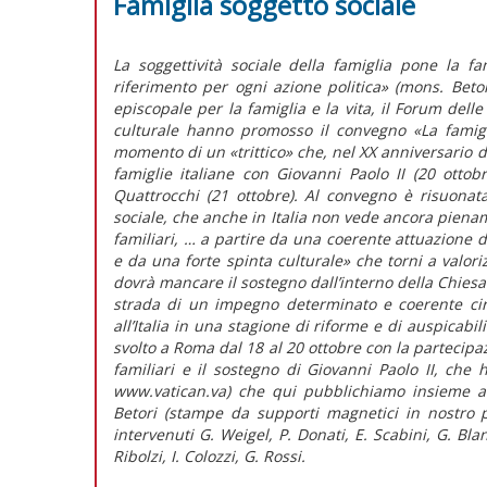
Famiglia soggetto sociale
La soggettività sociale della famiglia pone la f
riferimento per ogni azione politica» (mons. Bet
episcopale per la famiglia e la vita, il Forum delle 
culturale hanno promosso il convegno «La famigli
momento di un «trittico» che, nel XX anniversario d
famiglie italiane con Giovanni Paolo II (20 ottob
Quattrocchi (21 ottobre). Al convegno è risuonata
sociale, che anche in Italia non vede ancora pienam
familiari, … a partire da una coerente attuazione de
e da una forte spinta culturale» che torni a valori
dovrà mancare il sostegno dall’interno della Chies
strada di un impegno determinato e coerente cir
all’Italia in una stagione di riforme e di auspicabil
svolto a Roma dal 18 al 20 ottobre con la partecipazi
familiari e il sostegno di Giovanni Paolo II, che 
www.vatican.va) che qui pubblichiamo insieme al
Betori (stampe da supporti magnetici in nostro 
intervenuti G. Weigel, P. Donati, E. Scabini, G. Blan
Ribolzi, I. Colozzi, G. Rossi.