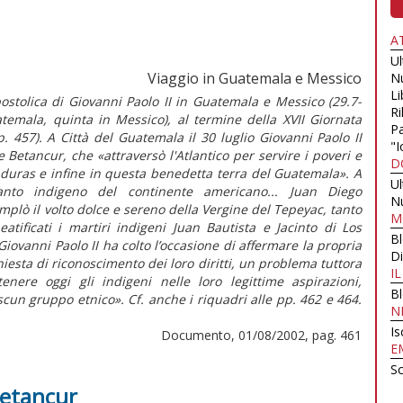
A
U
Viaggio in Guatemala e Messico
N
Li
apostolica di Giovanni Paolo II in Guatemala e Messico (29.7-
Ri
uatemala, quinta in Messico), al termine della XVII Giornata
Pa
 457). A Città del Guatemala il 30 luglio Giovanni Paolo II
"I
 Betancur, che «attraversò l'Atlantico per servire i poveri e
D
nduras e infine in questa benedetta terra del Guatemala». A
U
nto indigeno del continente americano... Juan Diego
N
mplò il volto dolce e sereno della Vergine del Tepeyac, tanto
M
tificati i martiri indigeni Juan Bautista e Jacinto di Los
B
Giovanni Paolo II ha colto l’occasione di affermare la propria
Di
hiesta di riconoscimento dei loro diritti, un problema tuttora
I
nere oggi gli indigeni nelle loro legittime aspirazioni,
B
scun gruppo etnico». Cf. anche i riquadri alle pp. 462 e 464.
N
Is
Documento, 01/08/2002, pag. 461
E
Sc
Betancur