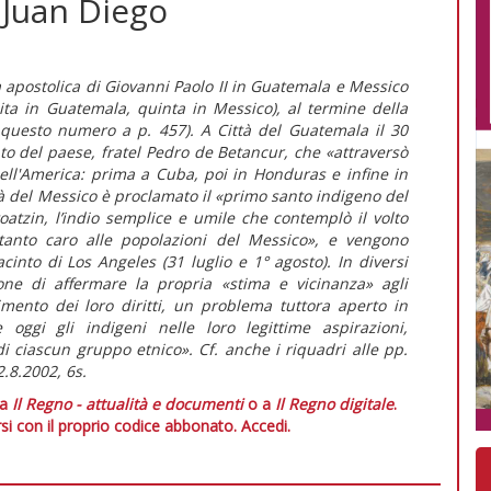
 Juan Diego
ita apostolica di Giovanni Paolo II in Guatemala e Messico
isita in Guatemala, quinta in Messico), al termine della
n questo numero a p. 457). A Città del Guatemala il 30
nto del paese, fratel Pedro de Betancur, che «attraversò
 dell'America: prima a Cuba, poi in Honduras e infine in
à del Messico è proclamato il «primo santo indigeno del
atzin, l’indio semplice e umile che contemplò il volto
tanto caro alle popolazioni del Messico», e vengono
Jacinto di Los Angeles (31 luglio e 1° agosto). In diversi
one di affermare la propria «stima e vicinanza» agli
imento dei loro diritti, un problema tuttora aperto in
oggi gli indigeni nelle loro legittime aspirazioni,
di ciascun gruppo etnico». Cf. anche i riquadri alle pp.
.8.2002, 6s.
 a
Il Regno - attualità e documenti
o a
Il Regno digitale
.
si con il proprio codice abbonato.
Accedi.