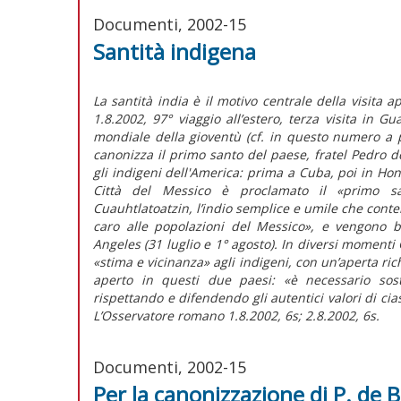
Documenti, 2002-15
Santità indigena
La santità india è il motivo centrale della visita 
1.8.2002, 97° viaggio all’estero, terza visita in G
mondiale della gioventù (cf. in questo numero a p.
canonizza il primo santo del paese, fratel Pedro de
gli indigeni dell'America: prima a Cuba, poi in Ho
Città del Messico è proclamato il «primo sa
Cuauhtlatoatzin, l’indio semplice e umile che conte
caro alle popolazioni del Messico», e vengono bea
Angeles (31 luglio e 1° agosto). In diversi momenti 
«stima e vicinanza» agli indigeni, con un’aperta ric
aperto in questi due paesi: «è necessario soste
rispettando e difendendo gli autentici valori di cia
L’Osservatore romano 1.8.2002, 6s; 2.8.2002, 6s.
Documenti, 2002-15
Per la canonizzazione di P. de 