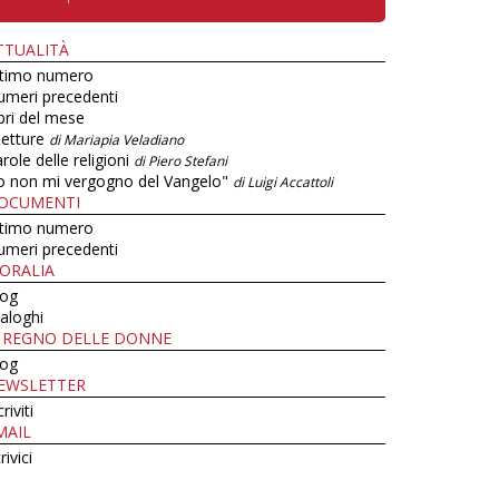
TTUALITÀ
ltimo numero
umeri precedenti
bri del mese
letture
di Mariapia Veladiano
role delle religioni
di Piero Stefani
o non mi vergogno del Vangelo"
di Luigi Accattoli
OCUMENTI
ltimo numero
umeri precedenti
ORALIA
log
aloghi
L REGNO DELLE DONNE
log
EWSLETTER
criviti
MAIL
rivici