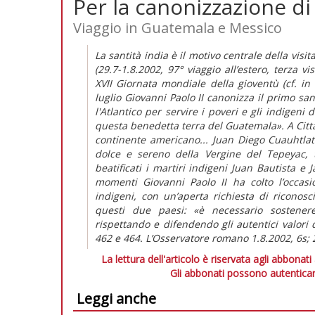
Per la canonizzazione di
Viaggio in Guatemala e Messico
La santità india è il motivo centrale della vis
(29.7-1.8.2002, 97° viaggio all’estero, terza v
XVII Giornata mondiale della gioventù (cf. i
luglio Giovanni Paolo II canonizza il primo sa
l'Atlantico per servire i poveri e gli indigeni
questa benedetta terra del Guatemala». A Citt
continente americano... Juan Diego Cuauhtlato
dolce e sereno della Vergine del Tepeyac, 
beatificati i martiri indigeni Juan Bautista e 
momenti Giovanni Paolo II ha colto l’occasi
indigeni, con un’aperta richiesta di riconosc
questi due paesi: «è necessario sostenere 
rispettando e difendendo gli autentici valori 
462 e 464. L’Osservatore romano 1.8.2002, 6s; 2
La lettura dell'articolo è riservata agli abbonati
Gli abbonati possono autenticar
Leggi anche