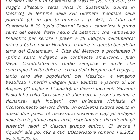
Giovanni Paolo II in Guatemala e Messico (29.7-1.8.2002, 97°
viaggio all’estero, terza visita in Guatemala, quinta in
Messico), al termine della XVII Giornata mondiale della
gioventù (cf. in questo numero a p. 457). A Città del
Guatemala il 30 luglio Giovanni Paolo II canonizza il primo
santo del paese, fratel Pedro de Betancur, che «attraversò
l'Atlantico per servire i poveri e gli indigeni dell'America:
prima a Cuba, poi in Honduras e infine in questa benedetta
terra del Guatemala». A Città del Messico è proclamato il
«primo santo indigeno del continente americano... Juan
Diego Cuauhtlatoatzin, l’indio semplice e umile che
contemplò il volto dolce e sereno della Vergine del Tepeyac,
tanto caro alle popolazioni del Messico», e vengono
beatificati i martiri indigeni Juan Bautista e Jacinto di Los
Angeles (31 luglio e 1° agosto). In diversi momenti Giovanni
Paolo II ha colto l’occasione di affermare la propria «stima e
vicinanza» agli indigeni, con un’aperta richiesta di
riconoscimento dei loro diritti, un problema tuttora aperto in
questi due paesi: «è necessario sostenere oggi gli indigeni
nelle loro legittime aspirazioni, rispettando e difendendo gli
autentici valori di ciascun gruppo etnico». Cf. anche i
riquadri alle pp. 462 e 464. L’Osservatore romano 1.8.2002,
6s; 2.8.2002, 6s.