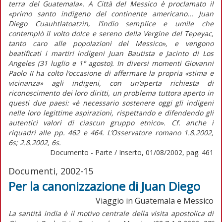
terra del Guatemala». A Città del Messico è proclamato il
«primo santo indigeno del continente americano... Juan
Diego Cuauhtlatoatzin, l’indio semplice e umile che
contemplò il volto dolce e sereno della Vergine del Tepeyac,
tanto caro alle popolazioni del Messico», e vengono
beatificati i martiri indigeni Juan Bautista e Jacinto di Los
Angeles (31 luglio e 1° agosto). In diversi momenti Giovanni
Paolo II ha colto l’occasione di affermare la propria «stima e
vicinanza» agli indigeni, con un’aperta richiesta di
riconoscimento dei loro diritti, un problema tuttora aperto in
questi due paesi: «è necessario sostenere oggi gli indigeni
nelle loro legittime aspirazioni, rispettando e difendendo gli
autentici valori di ciascun gruppo etnico». Cf. anche i
riquadri alle pp. 462 e 464. L’Osservatore romano 1.8.2002,
6s; 2.8.2002, 6s.
Documento - Parte / Inserto, 01/08/2002, pag. 461
Documenti, 2002-15
Per la canonizzazione di Juan Diego
Viaggio in Guatemala e Messico
La santità india è il motivo centrale della visita apostolica di