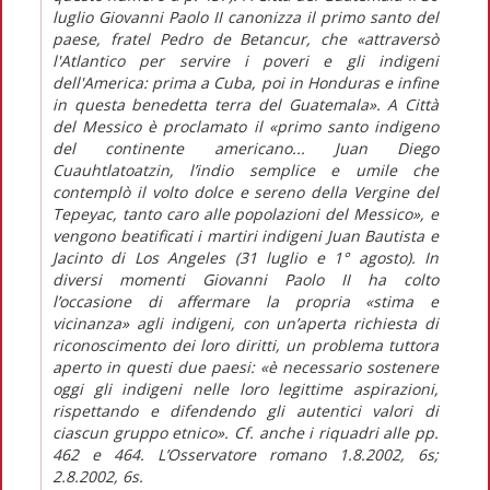
luglio Giovanni Paolo II canonizza il primo santo del
paese, fratel Pedro de Betancur, che «attraversò
l'Atlantico per servire i poveri e gli indigeni
dell'America: prima a Cuba, poi in Honduras e infine
in questa benedetta terra del Guatemala». A Città
del Messico è proclamato il «primo santo indigeno
del continente americano... Juan Diego
Cuauhtlatoatzin, l’indio semplice e umile che
contemplò il volto dolce e sereno della Vergine del
Tepeyac, tanto caro alle popolazioni del Messico», e
vengono beatificati i martiri indigeni Juan Bautista e
Jacinto di Los Angeles (31 luglio e 1° agosto). In
diversi momenti Giovanni Paolo II ha colto
l’occasione di affermare la propria «stima e
vicinanza» agli indigeni, con un’aperta richiesta di
riconoscimento dei loro diritti, un problema tuttora
aperto in questi due paesi: «è necessario sostenere
oggi gli indigeni nelle loro legittime aspirazioni,
rispettando e difendendo gli autentici valori di
ciascun gruppo etnico». Cf. anche i riquadri alle pp.
462 e 464. L’Osservatore romano 1.8.2002, 6s;
2.8.2002, 6s.