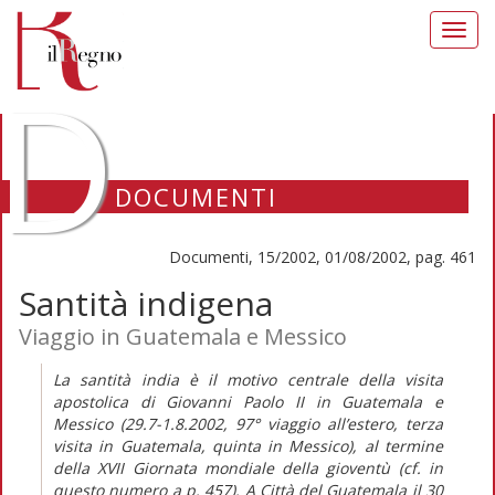
Toggl
navig
D
DOCUMENTI
Documenti, 15/2002, 01/08/2002, pag. 461
Santità indigena
Viaggio in Guatemala e Messico
La santità india è il motivo centrale della visita
apostolica di Giovanni Paolo II in Guatemala e
Messico (29.7-1.8.2002, 97° viaggio all’estero, terza
visita in Guatemala, quinta in Messico), al termine
della XVII Giornata mondiale della gioventù (cf. in
questo numero a p. 457). A Città del Guatemala il 30