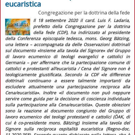
eucaristica
Congregazione per la dottrina della fede
Il 18 settembre 2020 il card. Luis F. Ladaria,
prefetto della Congregazione per la dottrina
della fede (CDF), ha indirizzato al presidente
della Conferenza episcopale tedesca, mons. Georg Bätzing,
una lettera – accompagnata da delle
Osservazioni dottrinali
sul documento «Insieme alla tavola del Signore» del Gruppo
di lavoro ecumenico di teologi evangelici e cattolici in
Germania –
per affermare che la partecipazione comune di
cattolici e protestanti all’eucaristia / Cena del Signore non è
teologicamente giustificata. Secondo la CDF
«le differenze
dottrinali continuano a essere talmente importanti da
escludere attualmente una partecipazione reciproca alla
Cena/eucaristia»
. Inoltre
«il documento non può neppure
servire come guida per la decisione di coscienza individuale
sulla partecipazione alla Cena/eucaristia»
. Queste obiezioni
sono la reazione al documento congiunto del Gruppo di
lavoro ecumenico dei teologi protestanti e cattolici (ÖAK, di
cui è co-presidente mons. Bätzing)
Insieme alla tavola del
Signore
sulla reciproca ospitalità eucaristica (
Regno-doc.
11,2020,358). Secondo quanto dichiarato nella lettera, che è