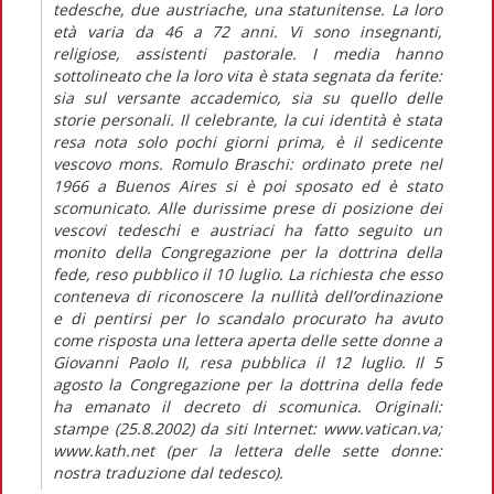
tedesche, due austriache, una statunitense. La loro
età varia da 46 a 72 anni. Vi sono insegnanti,
religiose, assistenti pastorale. I media hanno
sottolineato che la loro vita è stata segnata da ferite:
sia sul versante accademico, sia su quello delle
storie personali. Il celebrante, la cui identità è stata
resa nota solo pochi giorni prima, è il sedicente
vescovo mons. Romulo Braschi: ordinato prete nel
1966 a Buenos Aires si è poi sposato ed è stato
scomunicato. Alle durissime prese di posizione dei
vescovi tedeschi e austriaci ha fatto seguito un
monito della Congregazione per la dottrina della
fede, reso pubblico il 10 luglio. La richiesta che esso
conteneva di riconoscere la nullità dell’ordinazione
e di pentirsi per lo scandalo procurato ha avuto
come risposta una lettera aperta delle sette donne a
Giovanni Paolo II, resa pubblica il 12 luglio. Il 5
agosto la Congregazione per la dottrina della fede
ha emanato il decreto di scomunica. Originali:
stampe (25.8.2002) da siti Internet: www.vatican.va;
www.kath.net (per la lettera delle sette donne:
nostra traduzione dal tedesco).