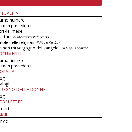
TTUALITÀ
ltimo numero
umeri precedenti
bri del mese
letture
di Mariapia Veladiano
role delle religioni
di Piero Stefani
o non mi vergogno del Vangelo"
di Luigi Accattoli
OCUMENTI
ltimo numero
umeri precedenti
ORALIA
log
aloghi
L REGNO DELLE DONNE
log
EWSLETTER
criviti
MAIL
rivici