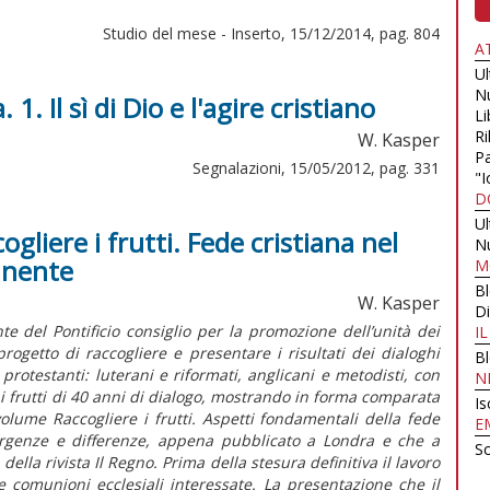
Studio del mese - Inserto, 15/12/2014, pag. 804
A
U
N
. Il sì di Dio e l'agire cristiano
Li
Ri
W. Kasper
Pa
Segnalazioni, 15/05/2012, pag. 331
"I
D
U
liere i frutti. Fede cristiana nel
N
inente
M
B
W. Kasper
Di
nte del Pontificio consiglio per la promozione dell’unità dei
I
 progetto di raccogliere e presentare i risultati dei dialoghi
B
e protestanti: luterani e riformati, anglicani e metodisti, con
N
i frutti di 40 anni di dialogo, mostrando in forma comparata
Is
volume Raccogliere i frutti. Aspetti fondamentali della fede
E
ergenze e differenze, appena pubblicato a Londra e che a
Sc
della rivista Il Regno. Prima della stesura definitiva il lavoro
e comunioni ecclesiali interessate. La presentazione che il