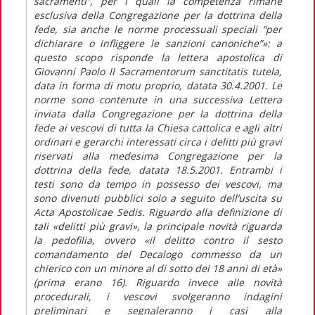
sacramenti”, per i quali la competenza rimane
esclusiva della Congregazione per la dottrina della
fede, sia anche le norme processuali speciali “per
dichiarare o infliggere le sanzioni canoniche”»: a
questo scopo risponde la lettera apostolica di
Giovanni Paolo II Sacramentorum sanctitatis tutela,
data in forma di motu proprio, datata 30.4.2001. Le
norme sono contenute in una successiva Lettera
inviata dalla Congregazione per la dottrina della
fede ai vescovi di tutta la Chiesa cattolica e agli altri
ordinari e gerarchi interessati circa i delitti più gravi
riservati alla medesima Congregazione per la
dottrina della fede, datata 18.5.2001. Entrambi i
testi sono da tempo in possesso dei vescovi, ma
sono divenuti pubblici solo a seguito dell’uscita su
Acta Apostolicae Sedis. Riguardo alla definizione di
tali «delitti più gravi», la principale novità riguarda
la pedofilia, ovvero «il delitto contro il sesto
comandamento del Decalogo commesso da un
chierico con un minore al di sotto dei 18 anni di età»
(prima erano 16). Riguardo invece alle novità
procedurali, i vescovi svolgeranno indagini
preliminari e segnaleranno i casi alla