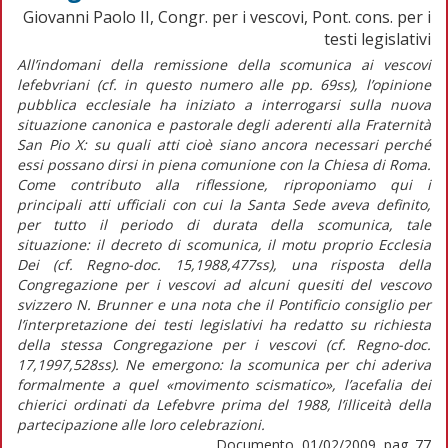
Giovanni Paolo II, Congr. per i vescovi, Pont. cons. per i
testi legislativi
All’indomani della remissione della scomunica ai vescovi
lefebvriani (cf. in questo numero alle pp. 69ss), l’opinione
pubblica ecclesiale ha iniziato a interrogarsi sulla nuova
situazione canonica e pastorale degli aderenti alla Fraternità
San Pio X: su quali atti cioè siano ancora necessari perché
essi possano dirsi in piena comunione con la Chiesa di Roma.
Come contributo alla riflessione, riproponiamo qui i
principali atti ufficiali con cui la Santa Sede aveva definito,
per tutto il periodo di durata della scomunica, tale
situazione: il decreto di scomunica, il motu proprio Ecclesia
Dei (cf. Regno-doc. 15,1988,477ss), una risposta della
Congregazione per i vescovi ad alcuni quesiti del vescovo
svizzero N. Brunner e una nota che il Pontificio consiglio per
l’interpretazione dei testi legislativi ha redatto su richiesta
della stessa Congregazione per i vescovi (cf. Regno-doc.
17,1997,528ss). Ne emergono: la scomunica per chi aderiva
formalmente a quel «movimento scismatico», l’acefalia dei
chierici ordinati da Lefebvre prima del 1988, l’illiceità della
partecipazione alle loro celebrazioni.
Documento, 01/02/2009, pag. 77