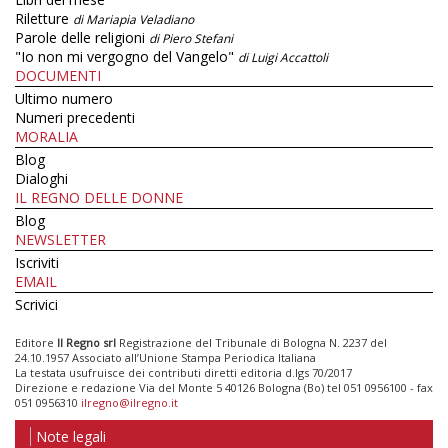
Riletture
di Mariapia Veladiano
Parole delle religioni
di Piero Stefani
"Io non mi vergogno del Vangelo"
di Luigi Accattoli
DOCUMENTI
Ultimo numero
Numeri precedenti
MORALIA
Blog
Dialoghi
IL REGNO DELLE DONNE
Blog
NEWSLETTER
Iscriviti
EMAIL
Scrivici
Editore
Il Regno srl
Registrazione del Tribunale di Bologna N. 2237 del
24.10.1957 Associato all’Unione Stampa Periodica Italiana
La testata usufruisce dei contributi diretti editoria d.lgs 70/2017
Direzione e redazione Via del Monte 5 40126 Bologna (Bo) tel 051 0956100 - fax
051 0956310
ilregno@ilregno.it
Note legali