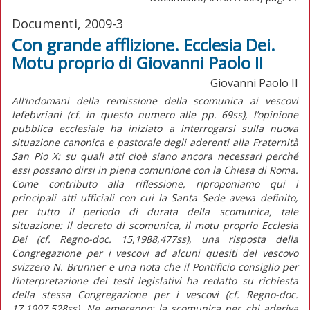
Documenti, 2009-3
Con grande afflizione. Ecclesia Dei.
Motu proprio di Giovanni Paolo II
Giovanni Paolo II
All’indomani della remissione della scomunica ai vescovi
lefebvriani (cf. in questo numero alle pp. 69ss), l’opinione
pubblica ecclesiale ha iniziato a interrogarsi sulla nuova
situazione canonica e pastorale degli aderenti alla Fraternità
San Pio X: su quali atti cioè siano ancora necessari perché
essi possano dirsi in piena comunione con la Chiesa di Roma.
Come contributo alla riflessione, riproponiamo qui i
principali atti ufficiali con cui la Santa Sede aveva definito,
per tutto il periodo di durata della scomunica, tale
situazione: il decreto di scomunica, il motu proprio Ecclesia
Dei (cf. Regno-doc. 15,1988,477ss), una risposta della
Congregazione per i vescovi ad alcuni quesiti del vescovo
svizzero N. Brunner e una nota che il Pontificio consiglio per
l’interpretazione dei testi legislativi ha redatto su richiesta
della stessa Congregazione per i vescovi (cf. Regno-doc.
17,1997,528ss). Ne emergono: la scomunica per chi aderiva