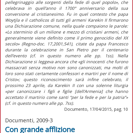
pellegrinaggio alle sorgenti della fede di quel popolo», che
celebrava in quell’anno il 1700° anniversario della sua
conversione al cristianesimo. Fu in quel contesto che papa
Woytjla e il catholicos di tutti gli armeni Karekin II firmarono
una Dichiarazione comune, nella quale compaiono le parole:
«Lo sterminio di un milione e mezzo di cristiani armeni, che
generalmente viene definito come il primo genocidio del XX
secolo» (Regno-doc. 17,2001,541), citate da papa Francesco
durante la celebrazione in San Pietro per il centenario
dell’evento (cf. in questo numero alle pp. 1ss). Nella
Dichiarazione si leggeva ancora che «gli innocenti che furono
massacrati senza motivo non sono canonizzati, ma molti di
loro sono stati certamente confessori e martiri per il nome di
Cristo»; questo riconoscimento sarà infine celebrato, il
prossimo 23 aprile, da Karekin II con una solenne liturgia
«per canonizzare i figli e figlie [dell’Armenia] che hanno
accettato il martirio come santi “per la fede e per la patria”»
(cf. in questo numero alle pp. 7ss).
Documento, 17/04/2015, pag. 10
Documenti, 2009-3
Con grande afflizione