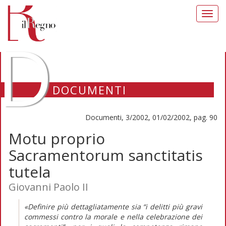
Toggl
navig
D
DOCUMENTI
Documenti, 3/2002, 01/02/2002, pag. 90
Motu proprio
Sacramentorum sanctitatis
tutela
Giovanni Paolo II
«Definire più dettagliatamente sia “i delitti più gravi
commessi contro la morale e nella celebrazione dei