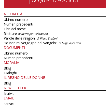
ACQUISTA FASCICOLI
ATTUALITÀ
Ultimo numero
Numeri precedenti
Libri del mese
Riletture
di Mariapia Veladiano
Parole delle religioni
di Piero Stefani
"Io non mi vergogno del Vangelo"
di Luigi Accattoli
DOCUMENTI
Ultimo numero
Numeri precedenti
MORALIA
Blog
Dialoghi
IL REGNO DELLE DONNE
Blog
NEWSLETTER
Iscriviti
EMAIL
Scrivici