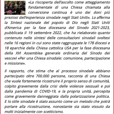
«La riscoperta dell’ascolto come atteggiamento
fondamentale di una Chiesa chiamata alla
conversione continua è uno dei doni più
preziosi dell’esperienza sinodale negli Stati Uniti».
Lo afferma
la
Sintesi nazionale del popolo di Dio negli Stati Uniti
d’America per la fase diocesana del Sinodo 2021-2023,
pubblicata il 19 settembre 2022, che ha rielaborato quanto
contenuto nelle sintesi delle consultazioni sinodali svoltesi
nelle 16 regioni in cui sono state raggruppate le 178 diocesi e
18 eparchie della Chiesa cattolica USA per la fase diocesana
della XVI Assemblea generale ordinaria del Sinodo dei
vescovi «Per una Chiesa sinodale: comunione, partecipazione
e missione».
Il rapporto, che stima che al processo sinodale abbiano
partecipato oltre 700.000 persone, racconta di una Chiesa
che vuole fortemente ricostruire il proprio senso di comunità,
colpito gravemente dalla crisi delle violenze sessuali e poi
dalla pandemia di COVID-19, e la propria unità, percepita
come gravemente danneggiata dalla polarizzazione politica.
E lo stile sinodale è stato assunto come un metodo che potrà
portare alla ricostruzione, nonostante sia stato vissuto da
molti inizialmente con scetticismo.