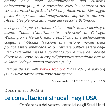
attuate dalle forze dell’Immigration and customs
enforcement (ICE), il 12 novembre 2025 la Conferenza dei
vescovi cattolici degli Stati Uniti ha pubblicato un
Messaggio
pastorale speciale sull’immigrazione,
approvato durante
l’Assemblea plenaria autunnale dei vescovi a Baltimora.
Il 19 gennaio, poi, i cardinali Blaise Cupich, Robert McElroy e
Joseph Tobin, rispettivamente arcivescovi di Chicago,
Washington e Newark, hanno pubblicato una dichiarazione
congiunta intitolata
Tracciare una visione morale della
politica estera americana
, in cui l’attuale politica estera degli
Stati Uniti viene messa a confronto con le linee del recente
discorso di Leone XIV al corpo diplomatico accreditato presso
la Santa Sede (in
questo numero
a p. 65).
Stampa da siti web
www.usccb.org
(12.11.2025) e adw.org
(19.1.2026); nostra traduzione dall’inglese.
Documento, 01/02/2026, pag. 110
Documenti, 2023-3
Le consultazioni sinodali negli USA
Conferenza dei vescovi cattolici degli Stati Uniti