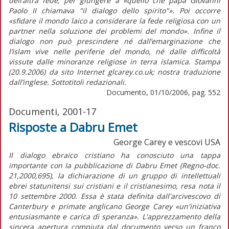
dell’altra fede, per giungere a «quello che papa Giovanni
Paolo II chiamava "il dialogo dello spirito"». Poi occorre
«sfidare il mondo laico a considerare la fede religiosa con un
partner nella soluzione dei problemi del mondo». Infine il
dialogo non può prescindere né dall’emarginazione che
l’islam vive nelle periferie del mondo, né dalle difficoltà
vissute dalle minoranze religiose in terra islamica. Stampa
(20.9.2006) da sito Internet glcarey.co.uk; nostra traduzione
dall’inglese. Sottotitoli redazionali.
Documento, 01/10/2006, pag. 552
Documenti, 2001-17
Risposte a Dabru Emet
George Carey e vescovi USA
Il dialogo ebraico cristiano ha conosciuto una tappa
importante con la pubblicazione di Dabru Emet (Regno-doc.
21,2000,695), la dichiarazione di un gruppo di intellettuali
ebrei statunitensi sui cristiani e il cristianesimo, resa nota il
10 settembre 2000. Essa è stata definita dall'arcivescovo di
Canterbury e primate anglicano George Carey «un'iniziativa
entusiasmante e carica di speranza». L'apprezzamento della
sincera apertura compiuta dal documento verso un franco