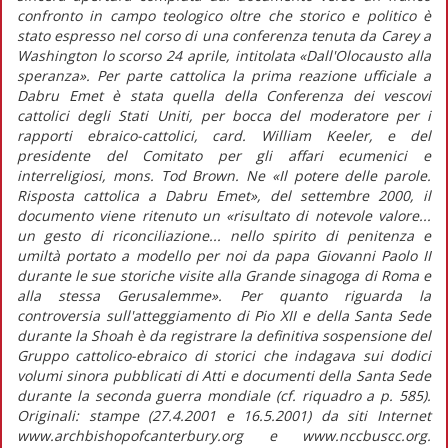
confronto in campo teologico oltre che storico e politico è
stato espresso nel corso di una conferenza tenuta da Carey a
Washington lo scorso 24 aprile, intitolata «Dall'Olocausto alla
speranza». Per parte cattolica la prima reazione ufficiale a
Dabru Emet è stata quella della Conferenza dei vescovi
cattolici degli Stati Uniti, per bocca del moderatore per i
rapporti ebraico-cattolici, card. William Keeler, e del
presidente del Comitato per gli affari ecumenici e
interreligiosi, mons. Tod Brown. Ne «Il potere delle parole.
Risposta cattolica a Dabru Emet», del settembre 2000, il
documento viene ritenuto un «risultato di notevole valore...
un gesto di riconciliazione... nello spirito di penitenza e
umiltà portato a modello per noi da papa Giovanni Paolo II
durante le sue storiche visite alla Grande sinagoga di Roma e
alla stessa Gerusalemme». Per quanto riguarda la
controversia sull'atteggiamento di Pio XII e della Santa Sede
durante la Shoah è da registrare la definitiva sospensione del
Gruppo cattolico-ebraico di storici che indagava sui dodici
volumi sinora pubblicati di Atti e documenti della Santa Sede
durante la seconda guerra mondiale (cf. riquadro a p. 585).
Originali: stampe (27.4.2001 e 16.5.2001) da siti Internet
www.archbishopofcanterbury.org e www.nccbuscc.org.