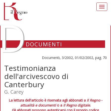
Toggl
navig
D
DOCUMENTI
Documenti, 3/2002, 01/02/2002, pag. 70
Testimonianza
dell'arcivescovo di
Canterbury
G. Carey
La lettura dell'articolo è riservata agli abbonati a
Il Regno -
attualità e documenti
o a
Il Regno digitale
.
Gli abbonati possono autenticarsi con il proprio codice