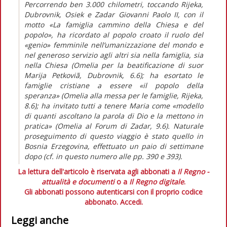
Percorrendo ben 3.000 chilometri, toccando Rijeka,
Dubrovnik, Osiek e Zadar Giovanni Paolo II, con il
motto «La famiglia cammino della Chiesa e del
popolo», ha ricordato al popolo croato il ruolo del
«genio» femminile nell’umanizzazione del mondo e
nel generoso servizio agli altri sia nella famiglia, sia
nella Chiesa (Omelia per la beatificazione di suor
Marija Petkoviã, Dubrovnik, 6.6); ha esortato le
famiglie cristiane a essere «il popolo della
speranza» (Omelia alla messa per le famiglie, Rijeka,
8.6); ha invitato tutti a tenere Maria come «modello
di quanti ascoltano la parola di Dio e la mettono in
pratica» (Omelia al Forum di Zadar, 9.6). Naturale
proseguimento di questo viaggio è stato quello in
Bosnia Erzegovina, effettuato un paio di settimane
dopo (cf. in questo numero alle pp. 390 e 393).
La lettura dell'articolo è riservata agli abbonati a
Il Regno -
attualità e documenti
o a
Il Regno digitale
.
Gli abbonati possono autenticarsi con il proprio codice
abbonato.
Accedi.
Leggi anche