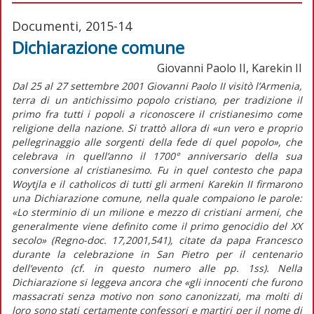
Documenti, 2015-14
Dichiarazione comune
Giovanni Paolo II, Karekin II
Dal 25 al 27 settembre 2001 Giovanni Paolo II visitò l’Armenia,
terra di un antichissimo popolo cristiano, per tradizione il
primo fra tutti i popoli a riconoscere il cristianesimo come
religione della nazione. Si trattò allora di «un vero e proprio
pellegrinaggio alle sorgenti della fede di quel popolo», che
celebrava in quell’anno il 1700° anniversario della sua
conversione al cristianesimo. Fu in quel contesto che papa
Woytjla e il catholicos di tutti gli armeni Karekin II firmarono
una Dichiarazione comune, nella quale compaiono le parole:
«Lo sterminio di un milione e mezzo di cristiani armeni, che
generalmente viene definito come il primo genocidio del XX
secolo» (Regno-doc. 17,2001,541), citate da papa Francesco
durante la celebrazione in San Pietro per il centenario
dell’evento (cf. in questo numero alle pp. 1ss). Nella
Dichiarazione si leggeva ancora che «gli innocenti che furono
massacrati senza motivo non sono canonizzati, ma molti di
loro sono stati certamente confessori e martiri per il nome di