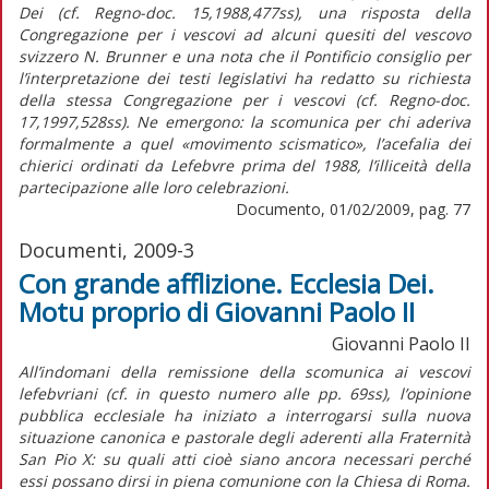
Dei (cf. Regno-doc. 15,1988,477ss), una risposta della
Congregazione per i vescovi ad alcuni quesiti del vescovo
svizzero N. Brunner e una nota che il Pontificio consiglio per
l’interpretazione dei testi legislativi ha redatto su richiesta
della stessa Congregazione per i vescovi (cf. Regno-doc.
17,1997,528ss). Ne emergono: la scomunica per chi aderiva
formalmente a quel «movimento scismatico», l’acefalia dei
chierici ordinati da Lefebvre prima del 1988, l’illiceità della
partecipazione alle loro celebrazioni.
Documento, 01/02/2009, pag. 77
Documenti, 2009-3
Con grande afflizione. Ecclesia Dei.
Motu proprio di Giovanni Paolo II
Giovanni Paolo II
All’indomani della remissione della scomunica ai vescovi
lefebvriani (cf. in questo numero alle pp. 69ss), l’opinione
pubblica ecclesiale ha iniziato a interrogarsi sulla nuova
situazione canonica e pastorale degli aderenti alla Fraternità
San Pio X: su quali atti cioè siano ancora necessari perché
essi possano dirsi in piena comunione con la Chiesa di Roma.