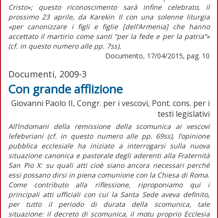
Cristo»; questo riconoscimento sarà infine celebrato, il
prossimo 23 aprile, da Karekin II con una solenne liturgia
«per canonizzare i figli e figlie [dell’Armenia] che hanno
accettato il martirio come santi “per la fede e per la patria”»
(cf. in questo numero alle pp. 7ss).
Documento, 17/04/2015, pag. 10
Documenti, 2009-3
Con grande afflizione
Giovanni Paolo II, Congr. per i vescovi, Pont. cons. per i
testi legislativi
All’indomani della remissione della scomunica ai vescovi
lefebvriani (cf. in questo numero alle pp. 69ss), l’opinione
pubblica ecclesiale ha iniziato a interrogarsi sulla nuova
situazione canonica e pastorale degli aderenti alla Fraternità
San Pio X: su quali atti cioè siano ancora necessari perché
essi possano dirsi in piena comunione con la Chiesa di Roma.
Come contributo alla riflessione, riproponiamo qui i
principali atti ufficiali con cui la Santa Sede aveva definito,
per tutto il periodo di durata della scomunica, tale
situazione: il decreto di scomunica, il motu proprio Ecclesia