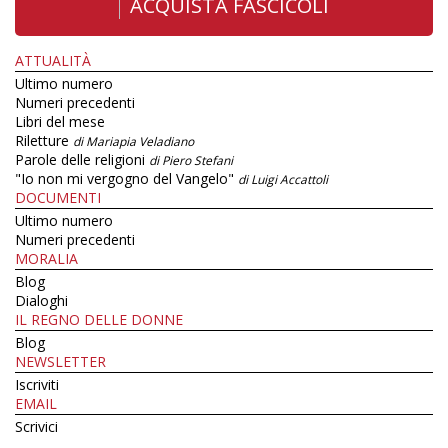
ACQUISTA FASCICOLI
ATTUALITÀ
Ultimo numero
Numeri precedenti
Libri del mese
Riletture
di Mariapia Veladiano
Parole delle religioni
di Piero Stefani
"Io non mi vergogno del Vangelo"
di Luigi Accattoli
DOCUMENTI
Ultimo numero
Numeri precedenti
MORALIA
Blog
Dialoghi
IL REGNO DELLE DONNE
Blog
NEWSLETTER
Iscriviti
EMAIL
Scrivici