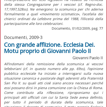
della stessa Congregazione per i vescovi (cf. Regno-doc.
17,1997,528ss). Ne emergono: la scomunica per chi aderiva
formalmente a quel «movimento scismatico», l’acefalia dei
chierici ordinati da Lefebvre prima del 1988, l’illiceità della
partecipazione alle loro celebrazioni.
Documento, 01/02/2009, pag. 77
Documenti, 2009-3
Con grande afflizione. Ecclesia Dei.
Motu proprio di Giovanni Paolo II
Giovanni Paolo II
All’indomani della remissione della scomunica ai vescovi
lefebvriani (cf. in questo numero alle pp. 69ss), l’opinione
pubblica ecclesiale ha iniziato a interrogarsi sulla nuova
situazione canonica e pastorale degli aderenti alla Fraternità
San Pio X: su quali atti cioè siano ancora necessari perché
essi possano dirsi in piena comunione con la Chiesa di Roma.
Come contributo alla riflessione, riproponiamo qui i
principali atti ufficiali con cui la Santa Sede aveva definito,
per tutto il periodo di durata della scomunica, tale
situazione: il decreto di scomunica, il motu proprio Ecclesia