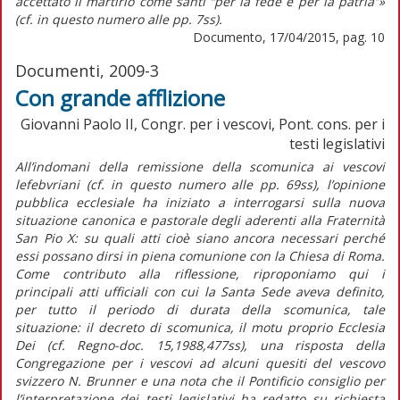
accettato il martirio come santi “per la fede e per la patria”»
(cf. in questo numero alle pp. 7ss).
Documento, 17/04/2015, pag. 10
Documenti, 2009-3
Con grande afflizione
Giovanni Paolo II, Congr. per i vescovi, Pont. cons. per i
testi legislativi
All’indomani della remissione della scomunica ai vescovi
lefebvriani (cf. in questo numero alle pp. 69ss), l’opinione
pubblica ecclesiale ha iniziato a interrogarsi sulla nuova
situazione canonica e pastorale degli aderenti alla Fraternità
San Pio X: su quali atti cioè siano ancora necessari perché
essi possano dirsi in piena comunione con la Chiesa di Roma.
Come contributo alla riflessione, riproponiamo qui i
principali atti ufficiali con cui la Santa Sede aveva definito,
per tutto il periodo di durata della scomunica, tale
situazione: il decreto di scomunica, il motu proprio Ecclesia
Dei (cf. Regno-doc. 15,1988,477ss), una risposta della
Congregazione per i vescovi ad alcuni quesiti del vescovo
svizzero N. Brunner e una nota che il Pontificio consiglio per
l’interpretazione dei testi legislativi ha redatto su richiesta