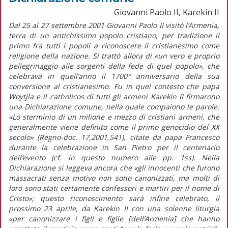
Giovanni Paolo II, Karekin II
Dal 25 al 27 settembre 2001 Giovanni Paolo II visitò l’Armenia,
terra di un antichissimo popolo cristiano, per tradizione il
primo fra tutti i popoli a riconoscere il cristianesimo come
religione della nazione. Si trattò allora di «un vero e proprio
pellegrinaggio alle sorgenti della fede di quel popolo», che
celebrava in quell’anno il 1700° anniversario della sua
conversione al cristianesimo. Fu in quel contesto che papa
Woytjla e il catholicos di tutti gli armeni Karekin II firmarono
una Dichiarazione comune, nella quale compaiono le parole:
«Lo sterminio di un milione e mezzo di cristiani armeni, che
generalmente viene definito come il primo genocidio del XX
secolo» (Regno-doc. 17,2001,541), citate da papa Francesco
durante la celebrazione in San Pietro per il centenario
dell’evento (cf. in questo numero alle pp. 1ss). Nella
Dichiarazione si leggeva ancora che «gli innocenti che furono
massacrati senza motivo non sono canonizzati, ma molti di
loro sono stati certamente confessori e martiri per il nome di
Cristo»; questo riconoscimento sarà infine celebrato, il
prossimo 23 aprile, da Karekin II con una solenne liturgia
«per canonizzare i figli e figlie [dell’Armenia] che hanno