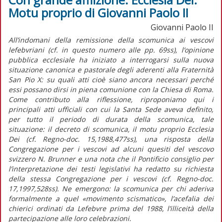
Motu proprio di Giovanni Paolo II
Giovanni Paolo II
All’indomani della remissione della scomunica ai vescovi
lefebvriani (cf. in questo numero alle pp. 69ss), l’opinione
pubblica ecclesiale ha iniziato a interrogarsi sulla nuova
situazione canonica e pastorale degli aderenti alla Fraternità
San Pio X: su quali atti cioè siano ancora necessari perché
essi possano dirsi in piena comunione con la Chiesa di Roma.
Come contributo alla riflessione, riproponiamo qui i
principali atti ufficiali con cui la Santa Sede aveva definito,
per tutto il periodo di durata della scomunica, tale
situazione: il decreto di scomunica, il motu proprio Ecclesia
Dei (cf. Regno-doc. 15,1988,477ss), una risposta della
Congregazione per i vescovi ad alcuni quesiti del vescovo
svizzero N. Brunner e una nota che il Pontificio consiglio per
l’interpretazione dei testi legislativi ha redatto su richiesta
della stessa Congregazione per i vescovi (cf. Regno-doc.
17,1997,528ss). Ne emergono: la scomunica per chi aderiva
formalmente a quel «movimento scismatico», l’acefalia dei
chierici ordinati da Lefebvre prima del 1988, l’illiceità della
partecipazione alle loro celebrazioni.