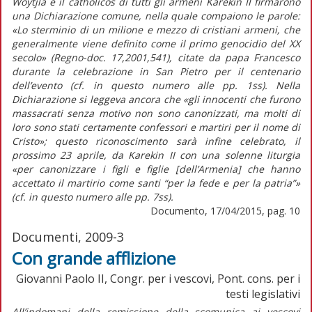
Woytjla e il catholicos di tutti gli armeni Karekin II firmarono
una Dichiarazione comune, nella quale compaiono le parole:
«Lo sterminio di un milione e mezzo di cristiani armeni, che
generalmente viene definito come il primo genocidio del XX
secolo» (Regno-doc. 17,2001,541), citate da papa Francesco
durante la celebrazione in San Pietro per il centenario
dell’evento (cf. in questo numero alle pp. 1ss). Nella
Dichiarazione si leggeva ancora che «gli innocenti che furono
massacrati senza motivo non sono canonizzati, ma molti di
loro sono stati certamente confessori e martiri per il nome di
Cristo»; questo riconoscimento sarà infine celebrato, il
prossimo 23 aprile, da Karekin II con una solenne liturgia
«per canonizzare i figli e figlie [dell’Armenia] che hanno
accettato il martirio come santi “per la fede e per la patria”»
(cf. in questo numero alle pp. 7ss).
Documento, 17/04/2015, pag. 10
Documenti, 2009-3
Con grande afflizione
Giovanni Paolo II, Congr. per i vescovi, Pont. cons. per i
testi legislativi
All’indomani della remissione della scomunica ai vescovi