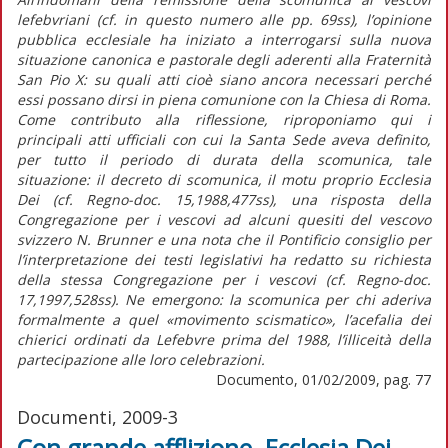
lefebvriani (cf. in questo numero alle pp. 69ss), l’opinione
pubblica ecclesiale ha iniziato a interrogarsi sulla nuova
situazione canonica e pastorale degli aderenti alla Fraternità
San Pio X: su quali atti cioè siano ancora necessari perché
essi possano dirsi in piena comunione con la Chiesa di Roma.
Come contributo alla riflessione, riproponiamo qui i
principali atti ufficiali con cui la Santa Sede aveva definito,
per tutto il periodo di durata della scomunica, tale
situazione: il decreto di scomunica, il motu proprio Ecclesia
Dei (cf. Regno-doc. 15,1988,477ss), una risposta della
Congregazione per i vescovi ad alcuni quesiti del vescovo
svizzero N. Brunner e una nota che il Pontificio consiglio per
l’interpretazione dei testi legislativi ha redatto su richiesta
della stessa Congregazione per i vescovi (cf. Regno-doc.
17,1997,528ss). Ne emergono: la scomunica per chi aderiva
formalmente a quel «movimento scismatico», l’acefalia dei
chierici ordinati da Lefebvre prima del 1988, l’illiceità della
partecipazione alle loro celebrazioni.
Documento, 01/02/2009, pag. 77
Documenti, 2009-3
Con grande afflizione. Ecclesia Dei.