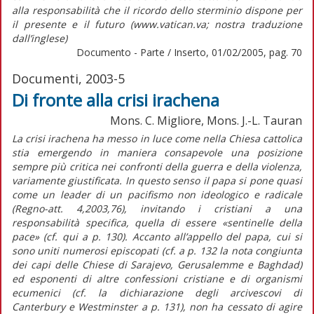
alla responsabilità che il ricordo dello sterminio dispone per
il presente e il futuro (www.vatican.va; nostra traduzione
dall’inglese)
Documento - Parte / Inserto, 01/02/2005, pag. 70
Documenti, 2003-5
Di fronte alla crisi irachena
Mons. C. Migliore, Mons. J.-L. Tauran
La crisi irachena ha messo in luce come nella Chiesa cattolica
stia emergendo in maniera consapevole una posizione
sempre più critica nei confronti della guerra e della violenza,
variamente giustificata. In questo senso il papa si pone quasi
come un leader di un pacifismo non ideologico e radicale
(Regno-att. 4,2003,76), invitando i cristiani a una
responsabilità specifica, quella di essere «sentinelle della
pace» (cf. qui a p. 130). Accanto all’appello del papa, cui si
sono uniti numerosi episcopati (cf. a p. 132 la nota congiunta
dei capi delle Chiese di Sarajevo, Gerusalemme e Baghdad)
ed esponenti di altre confessioni cristiane e di organismi
ecumenici (cf. la dichiarazione degli arcivescovi di
Canterbury e Westminster a p. 131), non ha cessato di agire