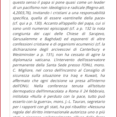
questo senso il papa si pone quasi come un leader
di un pacifismo non ideologico e radicale (Regno-att.
4,2003,76), invitando i cristiani a una responsabilità
specifica, quella di essere «sentinelle della pace»
(cf. qui a p. 130). Accanto all’appello del papa, cui si
sono uniti numerosi episcopati (cf. a p. 132 la nota
congiunta dei capi delle Chiese di Sarajevo,
Gerusalemme e Baghdad) ed esponenti di altre
confessioni cristiane e di organismi ecumenici (cf. la
dichiarazione degli arcivescovi di Canterbury e
Westminster a p. 131), non ha cessato di agire la
diplomazia vaticana. L’intervento dell’osservatore
permanente della Santa Sede presso l’ONU, mons.
C. Migliore, nel corso dell’incontro al Consiglio di
sicurezza sulla situazione tra Iraq e Kuwait, ha
affermato che ogni decisione va presa all’interno
dell’ONU. Nella conferenza tenuta all’Istituto
dermopatico dell’Immacolata a Roma il 24 febbraio,
intitolata «Nulla è perduto con la pace, tutto può
esserlo con la guerra», mons. J.-L. Tauran, segretario
per i rapporti con gli stati, ha poi ribadito: «Nessuna
regola del diritto internazionale autorizza uno o più